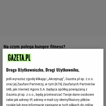
Na czym polega bungee fitness?
Bungee fitness to bardzo świeży sport. W Polsce nie
spotkamy go w zbyt wielu klubach fitness. Głównie
Droga Użytkowniczko, Drogi Użytkowniku,
dlatego, że niewiele sal jest przystosowanych do
uprawiania bungee fitness. Pomysł na tę dyscyplinę
jeśli wyrazisz zgodę klikając „Akceptuję”, Gazeta.pl sp. z o.o.
oraz jej Zaufani Partnerzy, w tym [
676
] Zaufanych Partnerów
zrodził się w Azji. Nic dziwnego, w końcu to z tego
IAB, jak również Agora S.A. będąca spółką powiązaną z
kontynentu wywodzą się sztuki
walki
, podczas
Gazeta.pl sp. z o.o., będą przetwarzać Twoje dane osobowe
których ważne jest skupienie, koordynacja ruchów i
takie jak adresy IP, adresy e-mail czy identyfikatory plików
cookie lub inne informacje zapisane w tych plikach do celów