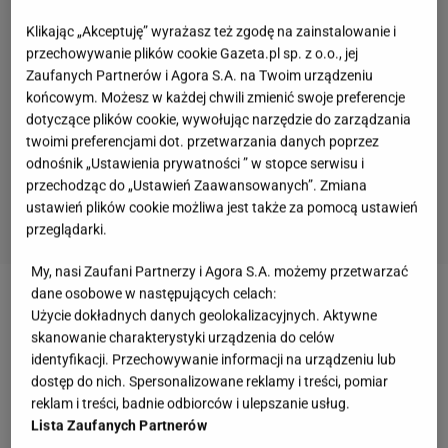
Klikając „Akceptuję” wyrażasz też zgodę na zainstalowanie i
przechowywanie plików cookie Gazeta.pl sp. z o.o., jej
Zaufanych Partnerów i Agora S.A. na Twoim urządzeniu
końcowym. Możesz w każdej chwili zmienić swoje preferencje
dotyczące plików cookie, wywołując narzędzie do zarządzania
twoimi preferencjami dot. przetwarzania danych poprzez
odnośnik „Ustawienia prywatności ” w stopce serwisu i
przechodząc do „Ustawień Zaawansowanych”. Zmiana
ustawień plików cookie możliwa jest także za pomocą ustawień
przeglądarki.
My, nasi Zaufani Partnerzy i Agora S.A. możemy przetwarzać
dane osobowe w następujących celach:
Bungee fitness wspomaga wszystkie te cele.
Użycie dokładnych danych geolokalizacyjnych. Aktywne
Podczas wiszenia na elastycznej linie
skanowanie charakterystyki urządzenia do celów
identyfikacji. Przechowywanie informacji na urządzeniu lub
przymocowanej do sufitu możemy mieć wrażenia
dostęp do nich. Spersonalizowane reklamy i treści, pomiar
podobne do tych, które towarzyszą skokom na
reklam i treści, badnie odbiorców i ulepszanie usług.
bungee. Jednak wisimy w zamkniętej sali, dość
Lista Zaufanych Partnerów