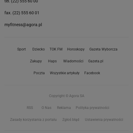
tel. (22) 555 60 00
fax. (22) 555 60 01
myfitness@agora.pl
Sport
Dziecko
TOK FM
Horoskopy
Gazeta Wyborcza
Zakupy
Haps
Wiadomości
Gazeta.pl
Poczta
Wszystkie artykuły
Facebook
Copyright © Agora SA
RSS
O Nas
Reklama
Polityka prywatności
Zasady korzystania z portalu
Zgłoś błąd
Ustawienia prywatności