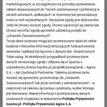
lekkość ciała.
marketingowych, w szczególności na potrzeby wyświetlania
reklam dopasowanych do Twoich zainteresowań i preferencji w
swoich serwisach, aplikacjach i w Internecie lub personalizacji
treści w nich wyświetlanych. Wyrażenie zgody jest dobrowolne.
Jeśli nie chcesz wyrazić zgody, chcesz ograniczyć jej zakres lub
chcesz wycofać zgodę uprzednio udzieloną przejdź do
„Ustawień Zaawansowanych”.
Twoje dane osobowe mogą być przetwarzane także do celów
badania i mierzenia informacji dotyczących funkcjonowania
serwisów i aplikacji lub łączone z danymi dot. świadczonych
Tobie usług. W określonych przypadkach przetwarzanie
danych nie wymaga zgody i odbywa się w oparciu o
uzasadniony interes Gazeta.pl, jej spółki powiązanej – Agora
S.A. – lub Zaufanych Partnerów. Takiemu przetwarzaniu
możesz się sprzeciwić, przechodząc do „Ustawień
Zaawansowanych” lub przez kontakt z administratorem – w
zależności od zakresu sprzeciwu i podmiotu, wobec którego
jest kierowany. Więcej informacji o przetwarzaniu danych
osobowych znajdziesz w dokumencie
Polityka Prywatności
Gazeta.pl
i
Polityka Prywatności Agora S.A.