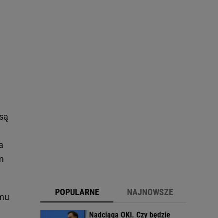
 są
a
m
POPULARNE
NAJNOWSZE
emu
Nadciąga OKI. Czy będzie