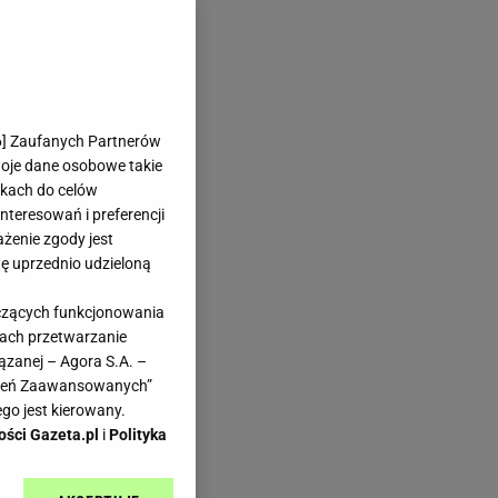
6
] Zaufanych Partnerów
woje dane osobowe takie
likach do celów
teresowań i preferencji
ażenie zgody jest
dę uprzednio udzieloną
yczących funkcjonowania
kach przetwarzanie
ązanej – Agora S.A. –
awień Zaawansowanych”
go jest kierowany.
ości Gazeta.pl
i
Polityka