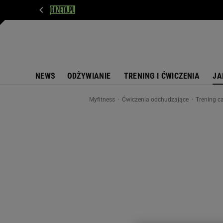
WIADOMOŚCI
NEXT
SPORT
PLOTEK
D
NEWS
ODŻYWIANIE
TRENING I ĆWICZENIA
JA
Myfitness
Ćwiczenia odchudzające
Trening ca