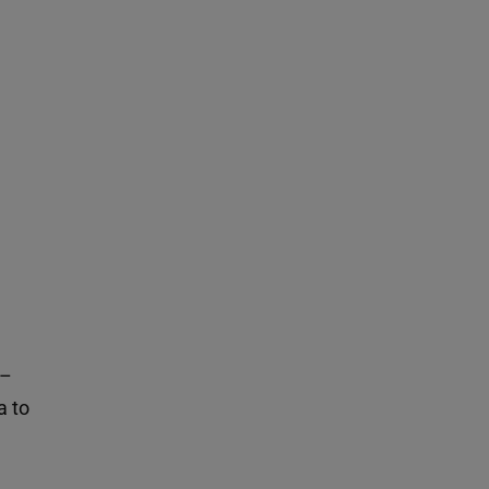
 –
a to