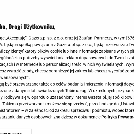
ko, Drogi Użytkowniku,
jąc „Akceptuję”, Gazeta.pl sp. z o.o. oraz jej Zaufani Partnerzy, w tym [
67
.A. będąca spółką powiązaną z Gazeta.pl sp. z o.o., będą przetwarzać T
ail czy identyfikatory plików cookie lub inne informacje zapisane w tych p
gólności na potrzeby wyświetlania reklam dopasowanych do Twoich zain
acjach i w Internecie lub personalizacji treści w nich wyświetlanych. Wyr
cesz wyrazić zgody, chcesz ograniczyć jej zakres lub chcesz wycofać zgo
aawansowanych”.
 być przetwarzane także do celów badania i mierzenia informacji dot
 łączone z danymi dot. świadczonych Tobie usług. W określonych przypad
i odbywa się w oparciu o uzasadniony interes Gazeta.pl, jej spółki powi
. Takiemu przetwarzaniu możesz się sprzeciwić, przechodząc do „Ust
nistratorem – w zależności od zakresu sprzeciwu i podmiotu, wobec które
etwarzaniu danych osobowych znajdziesz w dokumencie
Polityka Prywatn
zym polega trening cardio? Jakie są