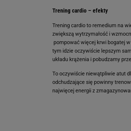
Trening cardio – efekty
Trening cardio to remedium na wi
zwiększą wytrzymałość i wzmocni
pompować więcej krwi bogatej w t
tym idzie oczywiście lepszym sa
układu krążenia i pobudzamy prz
To oczywiście niewątpliwie atut d
odchudzające się powinny trenowa
najwięcej energii z zmagazynowa