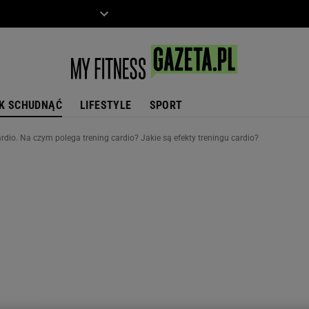
ZIECKO
MOTO
K SCHUDNĄĆ
LIFESTYLE
SPORT
rdio. Na czym polega trening cardio? Jakie są efekty treningu cardio?