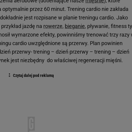
czenia aerobowe (dotleniające nasze
mięśnie
), które
ptymalnie przez 60 minut. Trening cardio nie zakłada
dokładnie jest rozpisane w planie treningu cardio. Jako
 przykład jazdę na
rowerze
,
bieganie
, pływanie, fitness t
ynosił wymarzone efekty, powinniśmy trenować trzy razy
eningu cardio uwzględnione są przerwy. Plan powinien
zień przerwy- trening – dzień przerwy – trening – dzień
nek jest niezbędny do właściwej regeneracji mięśni.