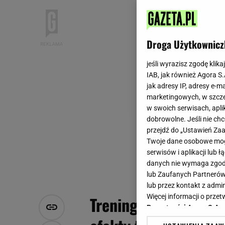
Droga Użytkownicz
jeśli wyrazisz zgodę klika
IAB, jak również Agora S
jak adresy IP, adresy e-m
marketingowych, w szcze
w swoich serwisach, aplik
dobrowolne. Jeśli nie ch
przejdź do „Ustawień Z
Twoje dane osobowe mogą
serwisów i aplikacji lub
danych nie wymaga zgody 
lub Zaufanych Partnerów
lub przez kontakt z admi
Więcej informacji o prz
Trening cardio. Na c
Prywatności Agora S.A.