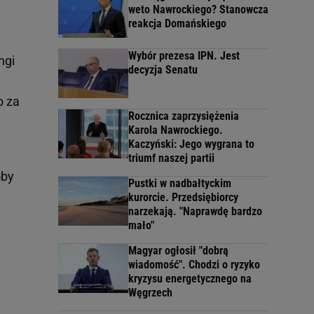
weto Nawrockiego? Stanowcza
reakcja Domańskiego
Wybór prezesa IPN. Jest
ngi
decyzja Senatu
o za
Rocznica zaprzysiężenia
Karola Nawrockiego.
Kaczyński: Jego wygrana to
triumf naszej partii
oby
Pustki w nadbałtyckim
kurorcie. Przedsiębiorcy
narzekają. "Naprawdę bardzo
mało"
Magyar ogłosił "dobrą
wiadomość". Chodzi o ryzyko
kryzysu energetycznego na
Węgrzech