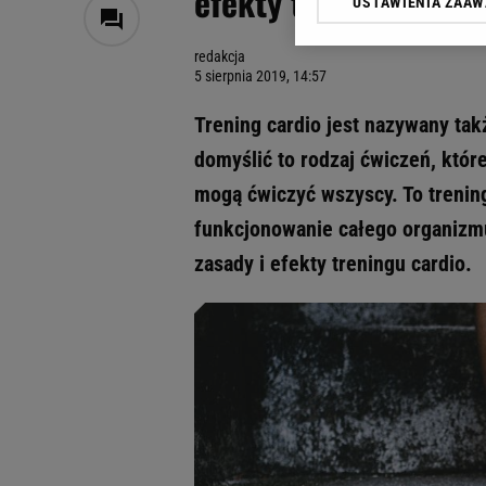
efekty treningu card
USTAWIENIA ZAA
Klikając „Akceptuję” wyra
Zaufanych Partnerów i A
redakcja
dotyczące plików cookie,
5 sierpnia 2019, 14:57
odnośnik „Ustawienia pr
plików cookie możliwa je
Trening cardio jest nazywany ta
My, nasi Zaufani Partne
domyślić to rodzaj ćwiczeń, któr
Użycie dokładnych danych
mogą ćwiczyć wszyscy. To trenin
Przechowywanie informacji
badnie odbiorców i uleps
funkcjonowanie całego organizm
zasady i efekty treningu cardio.