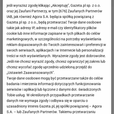
jeśli wyrazisz zgodę klikając „Akceptuję”, Gazeta.pl sp. z o.o.
oraz jej Zaufani Partnerzy, w tym [
676
] Zaufanych Partnerów
IAB, jak również Agora S.A. będąca spółką powiązaną z
Superstar
Gazeta.pl sp. z o.o., będą przetwarzać Twoje dane osobowe
takie jak adresy IP, adresy e-mail czy identyfikatory plików
Pierwszy model
Adidas Superstar
pojawił się na
cookie lub inne informacje zapisane w tych plikach do celów
rynku prawie 50 lat temu! Kto by pomyślał, że mimo
marketingowych, w szczególności na potrzeby wyświetlania
reklam dopasowanych do Twoich zainteresowań i preferencji w
upływu tylu lat,
buty
będą nadal na topie.
Superstar
swoich serwisach, aplikacjach i w Internecie lub personalizacji
charakteryzuje się dość rewolucyjnym rozwiązaniem
treści w nich wyświetlanych. Wyrażenie zgody jest dobrowolne.
- góra buta jest w pełni skórzana, a osłona na palce
Jeśli nie chcesz wyrazić zgody, chcesz ograniczyć jej zakres lub
chcesz wycofać zgodę uprzednio udzieloną przejdź do
jest wykonana z gumy, która przypomina muszlę,
„Ustawień Zaawansowanych”.
dlatego model zyskał przydomek ,,shell shoes'' i
Twoje dane osobowe mogą być przetwarzane także do celów
,,shell tops''. Początkowo buty były produkowane z
badania i mierzenia informacji dotyczących funkcjonowania
serwisów i aplikacji lub łączone z danymi dot. świadczonych
myślą o koszykarzach. Dzięki zainteresowaniu
Tobie usług. W określonych przypadkach przetwarzanie
zawodników NBA tamtych czasów, zdobyły jeszcze
danych nie wymaga zgody i odbywa się w oparciu o
większy rozgłos. Dzisiaj buty mają swoich fanów na
uzasadniony interes Gazeta.pl, jej spółki powiązanej – Agora
całym świecie, których z dnia na dzień przybywa!
S.A. – lub Zaufanych Partnerów. Takiemu przetwarzaniu