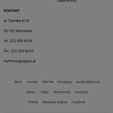
Ciepłe kołdry
KONTAKT
ul. Czerska 8/10
00-732 Warszawa
tel. (22) 555 60 00
fax. (22) 555 60 01
myfitness@agora.pl
Sport
Dziecko
TOK FM
Horoskopy
Gazeta Wyborcza
Zakupy
Haps
Wiadomości
Gazeta.pl
Poczta
Wszystkie artykuły
Facebook