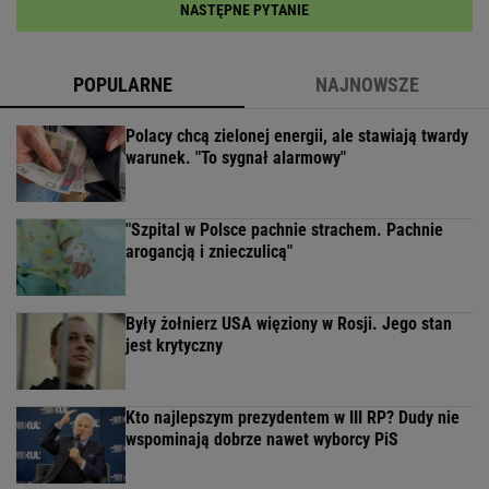
NASTĘPNE PYTANIE
POPULARNE
NAJNOWSZE
Polacy chcą zielonej energii, ale stawiają twardy
warunek. "To sygnał alarmowy"
"Szpital w Polsce pachnie strachem. Pachnie
arogancją i znieczulicą"
Były żołnierz USA więziony w Rosji. Jego stan
jest krytyczny
Kto najlepszym prezydentem w III RP? Dudy nie
wspominają dobrze nawet wyborcy PiS