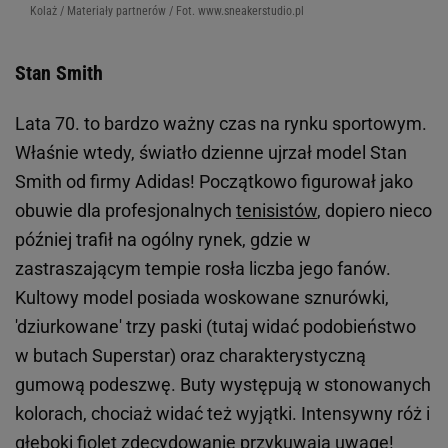
Kolaż / Materiały partnerów / Fot. www.sneakerstudio.pl
Stan Smith
Lata 70. to bardzo ważny czas na rynku sportowym.
Właśnie wtedy, światło dzienne ujrzał model
Stan
Smith
od firmy
Adidas
! Początkowo figurował jako
obuwie dla profesjonalnych
tenisistów
, dopiero nieco
później trafił na ogólny rynek, gdzie w
zastraszającym tempie rosła liczba jego fanów.
Kultowy model posiada woskowane sznurówki,
'dziurkowane' trzy paski (tutaj widać podobieństwo
w butach
Superstar
) oraz charakterystyczną
gumową podeszwę. Buty występują w stonowanych
kolorach, chociaż widać też wyjątki. Intensywny róż i
głęboki fiolet zdecydowanie przykuwają uwagę!