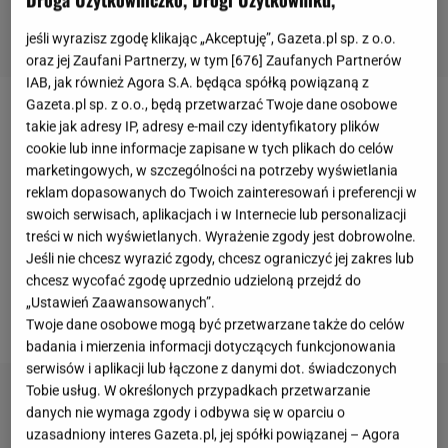
jeśli wyrazisz zgodę klikając „Akceptuję”, Gazeta.pl sp. z o.o.
oraz jej Zaufani Partnerzy, w tym [
676
] Zaufanych Partnerów
IAB, jak również Agora S.A. będąca spółką powiązaną z
Gazeta.pl sp. z o.o., będą przetwarzać Twoje dane osobowe
Treningowe trendy
takie jak adresy IP, adresy e-mail czy identyfikatory plików
cookie lub inne informacje zapisane w tych plikach do celów
marketingowych, w szczególności na potrzeby wyświetlania
W sieci co chwilę możemy spotkać zupełnie nowe,
reklam dopasowanych do Twoich zainteresowań i preferencji w
innowacyjne formy treningów, które pozwalają nam
swoich serwisach, aplikacjach i w Internecie lub personalizacji
na trenowanie w najróżniejszych miejscach,a także
treści w nich wyświetlanych. Wyrażenie zgody jest dobrowolne.
z najróżniejszymi sprzętami. Niedawno w Polsce
Jeśli nie chcesz wyrazić zgody, chcesz ograniczyć jej zakres lub
chcesz wycofać zgodę uprzednio udzieloną przejdź do
ogromnym hitem były trampoliny, a także bungee
„Ustawień Zaawansowanych”.
fitness
, które pokochały Polki.
Twoje dane osobowe mogą być przetwarzane także do celów
badania i mierzenia informacji dotyczących funkcjonowania
serwisów i aplikacji lub łączone z danymi dot. świadczonych
Tobie usług. W określonych przypadkach przetwarzanie
danych nie wymaga zgody i odbywa się w oparciu o
uzasadniony interes Gazeta.pl, jej spółki powiązanej – Agora