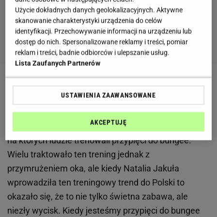
Użycie dokładnych danych geolokalizacyjnych. Aktywne
skanowanie charakterystyki urządzenia do celów
identyfikacji. Przechowywanie informacji na urządzeniu lub
dostęp do nich. Spersonalizowane reklamy i treści, pomiar
reklam i treści, badnie odbiorców i ulepszanie usług.
Lista Zaufanych Partnerów
Natalia Jakuła wprowadziła Bungee fitness do
USTAWIENIA ZAAWANSOWANE
Polski
AKCEPTUJĘ
W sieci w zeszłym roku krążyło mnóstwo filmików,
na których ludzie trenowali przypięci do bungee.
Wielu traktowało ten trening jednak z
przymrużeniem oka, ale kiedy Natalia Jakuła
wprowadziła ten treningowy trend do Polski to
okazało się, że to nie tylko świetna zabawa, ale
niezły wycisk. Kiedy jesteśmy przypięci do bungee