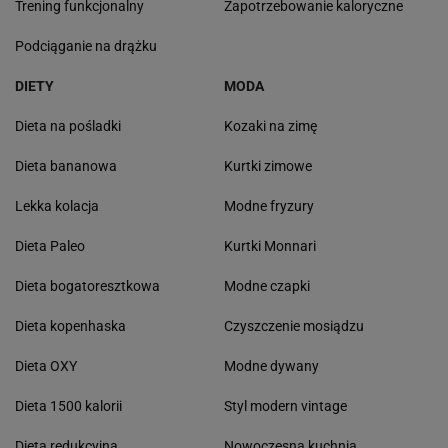
Trening funkcjonalny
Zapotrzebowanie kaloryczne
Podciąganie na drążku
DIETY
MODA
Dieta na pośladki
Kozaki na zimę
Dieta bananowa
Kurtki zimowe
Lekka kolacja
Modne fryzury
Dieta Paleo
Kurtki Monnari
Dieta bogatoresztkowa
Modne czapki
Dieta kopenhaska
Czyszczenie mosiądzu
Dieta OXY
Modne dywany
Dieta 1500 kalorii
Styl modern vintage
Dieta redukcyjna
Nowoczesna kuchnia