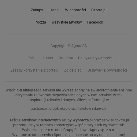
Zakupy
Haps
Wiadomości
Gazeta.pl
Poczta
Wszystkie artykuły
Facebook
Copyright © Agora SA
RSS
O Nas
Reklama
Polityka prywatności
Zasady korzystania z portalu
Zgłoś błąd
Ustawienia prywatności
Właściciel niniejszego serwisu nie wyraża zgody na zwielokrotnianie ani inne
korzystanie z utworów rozpowszechnionych w tym serwisie, w celu
eksploracji tekstów i danych. Więcej informacji w
zastrzeżeniu dot. eksploracji tekstów i danych
Treści z
serwisów internetowych Grupy Wyborcza.pl
oraz serwisu tokfm.pl
prezentujemy w ramach komercyjnej współpracy z ich wydawcami:
Wyborcza sp. z o.o. oraz Grupą Radiową Agory sp. z o.o.
Wybrane treści z serwisu Sport.pl są dostępne po wykupieniu płatnej