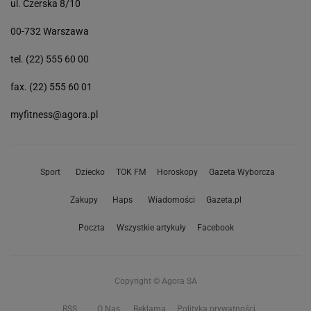
ul. Czerska 8/10
00-732 Warszawa
tel. (22) 555 60 00
fax. (22) 555 60 01
myfitness@agora.pl
Sport
Dziecko
TOK FM
Horoskopy
Gazeta Wyborcza
Zakupy
Haps
Wiadomości
Gazeta.pl
Poczta
Wszystkie artykuły
Facebook
Copyright © Agora SA
RSS
O Nas
Reklama
Polityka prywatności