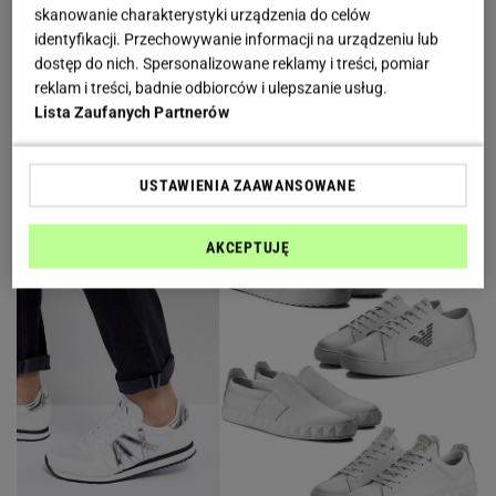
skanowanie charakterystyki urządzenia do celów
sportowe marki Armani są nie tylko wygodne, ale
identyfikacji. Przechowywanie informacji na urządzeniu lub
także niezwykle stylowe. Ich klasyczny design
dostęp do nich. Spersonalizowane reklamy i treści, pomiar
pasuje praktycznie do każdej stylizacji, a
reklam i treści, badnie odbiorców i ulepszanie usług.
uniwersalny kolor znakomicie współgra z zestawami
Lista Zaufanych Partnerów
w
sportowym
stylu. Zobaczcie białe sneakersy
Armani i zainspirujcie się wiosenną kolekcją!
USTAWIENIA ZAAWANSOWANE
AKCEPTUJĘ