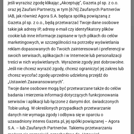
jeśli wyrazisz zgodę klikając „Akceptuję”, Gazeta.pl sp. z o.o.
oraz jej Zaufani Partnerzy, w tym [
676
] Zaufanych Partnerów
Białe
IAB, jak również Agora S.A. będąca spółką powiązaną z
Gazeta.pl sp. z o.o., będą przetwarzać Twoje dane osobowe
takie jak adresy IP, adresy e-mail czy identyfikatory plików
cookie lub inne informacje zapisane w tych plikach do celów
marketingowych, w szczególności na potrzeby wyświetlania
reklam dopasowanych do Twoich zainteresowań i preferencji w
swoich serwisach, aplikacjach i w Internecie lub personalizacji
treści w nich wyświetlanych. Wyrażenie zgody jest dobrowolne.
Jeśli nie chcesz wyrazić zgody, chcesz ograniczyć jej zakres lub
chcesz wycofać zgodę uprzednio udzieloną przejdź do
„Ustawień Zaawansowanych”.
Twoje dane osobowe mogą być przetwarzane także do celów
badania i mierzenia informacji dotyczących funkcjonowania
serwisów i aplikacji lub łączone z danymi dot. świadczonych
Tobie usług. W określonych przypadkach przetwarzanie
danych nie wymaga zgody i odbywa się w oparciu o
uzasadniony interes Gazeta.pl, jej spółki powiązanej – Agora
S.A. – lub Zaufanych Partnerów. Takiemu przetwarzaniu