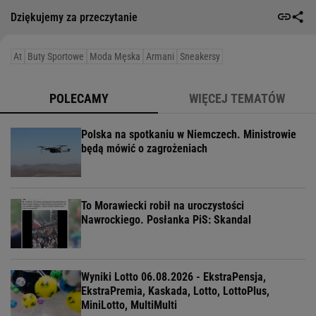
Dziękujemy za przeczytanie
At
Buty Sportowe
Moda Męska
Armani
Sneakersy
POLECAMY
WIĘCEJ TEMATÓW
Polska na spotkaniu w Niemczech. Ministrowie
będą mówić o zagrożeniach
To Morawiecki robił na uroczystości
Nawrockiego. Posłanka PiS: Skandal
Wyniki Lotto 06.08.2026 - EkstraPensja,
EkstraPremia, Kaskada, Lotto, LottoPlus,
MiniLotto, MultiMulti