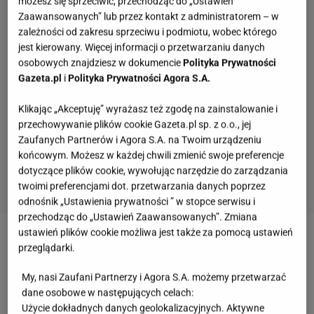
możesz się sprzeciwić, przechodząc do „Ustawień
Zaawansowanych” lub przez kontakt z administratorem – w
zależności od zakresu sprzeciwu i podmiotu, wobec którego
jest kierowany. Więcej informacji o przetwarzaniu danych
osobowych znajdziesz w dokumencie
Polityka Prywatności
Gazeta.pl
i
Polityka Prywatności Agora S.A.
Klikając „Akceptuję” wyrażasz też zgodę na zainstalowanie i
przechowywanie plików cookie Gazeta.pl sp. z o.o., jej
Zaufanych Partnerów i Agora S.A. na Twoim urządzeniu
końcowym. Możesz w każdej chwili zmienić swoje preferencje
dotyczące plików cookie, wywołując narzędzie do zarządzania
twoimi preferencjami dot. przetwarzania danych poprzez
odnośnik „Ustawienia prywatności ” w stopce serwisu i
przechodząc do „Ustawień Zaawansowanych”. Zmiana
ustawień plików cookie możliwa jest także za pomocą ustawień
Białe
sneakersy
to must-have w każdej wiosennej
przeglądarki.
garderobie. Choć ze względu na pogodę nie
My, nasi Zaufani Partnerzy i Agora S.A. możemy przetwarzać
sprawdzają się one jesienią i zimą, to podczas
dane osobowe w następujących celach:
cieplejszych miesięcy będą jak znalazł! Białe
buty
Użycie dokładnych danych geolokalizacyjnych. Aktywne