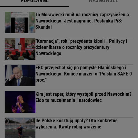
POPULARNE
NAJNOWSZE
To Morawiecki robił na rocznicy zaprzysiężenia
Nawrockiego. Jest nagranie. Posłanka PiS:
Skandal
"Koronacja", rok "prezydenta kiboli". Politycy i
dziennikarze o rocznicy prezydentury
Nawrockiego
EBC przejechał się po pomyśle Glapińskiego i
Nawrockiego. Koniec marzeń o "Polskim SAFE 0
proc."
Kim jest raper, który wystąpił przed Nawrockim?
Eldo to muzułmanin i narodowiec
Ile Polskę kosztują upały? Oto konkretne
wyliczenia. Kwoty robią wrażenie