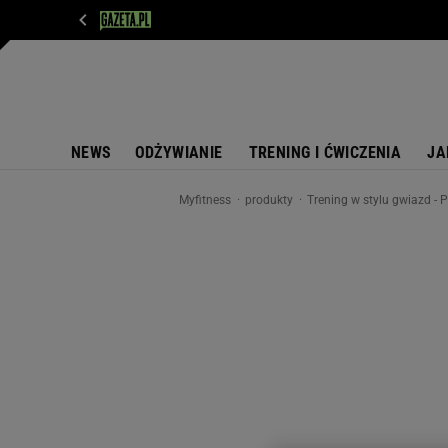
WIADOMOŚCI
NEXT
SPORT
PLOTEK
D
NEWS
ODŻYWIANIE
TRENING I ĆWICZENIA
JA
Myfitness
produkty
Trening w stylu gwiazd - 