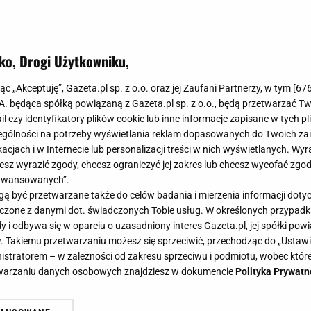
ko, Drogi Użytkowniku,
jąc „Akceptuję”, Gazeta.pl sp. z o.o. oraz jej Zaufani Partnerzy, w tym [
67
.A. będąca spółką powiązaną z Gazeta.pl sp. z o.o., będą przetwarzać T
ail czy identyfikatory plików cookie lub inne informacje zapisane w tych p
gólności na potrzeby wyświetlania reklam dopasowanych do Twoich zain
acjach i w Internecie lub personalizacji treści w nich wyświetlanych. Wyr
cesz wyrazić zgody, chcesz ograniczyć jej zakres lub chcesz wycofać zgo
aawansowanych”.
 być przetwarzane także do celów badania i mierzenia informacji dot
 łączone z danymi dot. świadczonych Tobie usług. W określonych przypad
i odbywa się w oparciu o uzasadniony interes Gazeta.pl, jej spółki powi
. Takiemu przetwarzaniu możesz się sprzeciwić, przechodząc do „Ust
nistratorem – w zależności od zakresu sprzeciwu i podmiotu, wobec które
etwarzaniu danych osobowych znajdziesz w dokumencie
Polityka Prywatn
zd - Paulina Krupińska