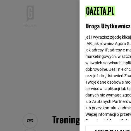
Droga Użytkownicz
jeśli wyrazisz zgodę klika
IAB, jak również Agora S
jak adresy IP, adresy e-m
marketingowych, w szcze
w swoich serwisach, aplik
dobrowolne. Jeśli nie ch
przejdź do „Ustawień Z
Twoje dane osobowe mogą
serwisów i aplikacji lub
danych nie wymaga zgody 
lub Zaufanych Partnerów
lub przez kontakt z admi
Więcej informacji o prz
Trening w stylu gwia
Prywatności Agora S.A.