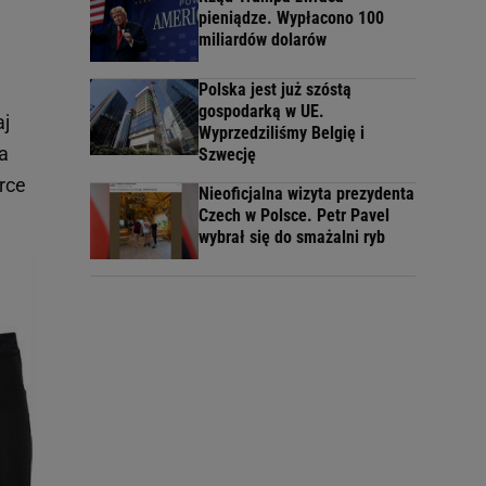
pieniądze. Wypłacono 100
miliardów dolarów
Polska jest już szóstą
gospodarką w UE.
aj
Wyprzedziliśmy Belgię i
a
Szwecję
rce
Nieoficjalna wizyta prezydenta
Czech w Polsce. Petr Pavel
wybrał się do smażalni ryb