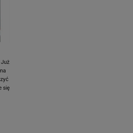
 Już
 na
czyć
e się