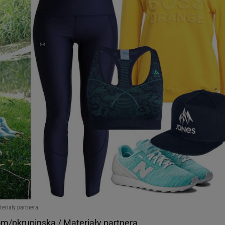
eriały partnera
m/pkrupinska / Materiały partnera