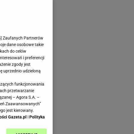
6
] Zaufanych Partnerów
woje dane osobowe takie
likach do celów
teresowań i preferencji
ażenie zgody jest
dę uprzednio udzieloną
yczących funkcjonowania
kach przetwarzanie
ązanej – Agora S.A. –
awień Zaawansowanych”
go jest kierowany.
ości Gazeta.pl
i
Polityka