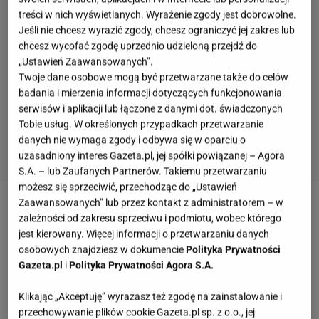
treści w nich wyświetlanych. Wyrażenie zgody jest dobrowolne.
Jeśli nie chcesz wyrazić zgody, chcesz ograniczyć jej zakres lub
chcesz wycofać zgodę uprzednio udzieloną przejdź do
„Ustawień Zaawansowanych”.
Twoje dane osobowe mogą być przetwarzane także do celów
badania i mierzenia informacji dotyczących funkcjonowania
serwisów i aplikacji lub łączone z danymi dot. świadczonych
Tobie usług. W określonych przypadkach przetwarzanie
danych nie wymaga zgody i odbywa się w oparciu o
uzasadniony interes Gazeta.pl, jej spółki powiązanej – Agora
S.A. – lub Zaufanych Partnerów. Takiemu przetwarzaniu
możesz się sprzeciwić, przechodząc do „Ustawień
Zaawansowanych” lub przez kontakt z administratorem – w
zależności od zakresu sprzeciwu i podmiotu, wobec którego
jest kierowany. Więcej informacji o przetwarzaniu danych
osobowych znajdziesz w dokumencie
Polityka Prywatności
Gazeta.pl
i
Polityka Prywatności Agora S.A.
Klikając „Akceptuję” wyrażasz też zgodę na zainstalowanie i
przechowywanie plików cookie Gazeta.pl sp. z o.o., jej