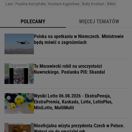
Lato
Paulina Kuczyńska
Kostium Kąpielowy
Biały Kostium
Bikini
POLECAMY
WIĘCEJ TEMATÓW
Polska na spotkaniu w Niemczech. Ministrowie
będą mówić o zagrożeniach
To Morawiecki robił na uroczystości
Nawrockiego. Posłanka PiS: Skandal
Wyniki Lotto 06.08.2026 - EkstraPensja,
EkstraPremia, Kaskada, Lotto, LottoPlus,
MiniLotto, MultiMulti
Nieoficjalna wizyta prezydenta Czech w Polsce.
Wybrał się do smażalni ryb