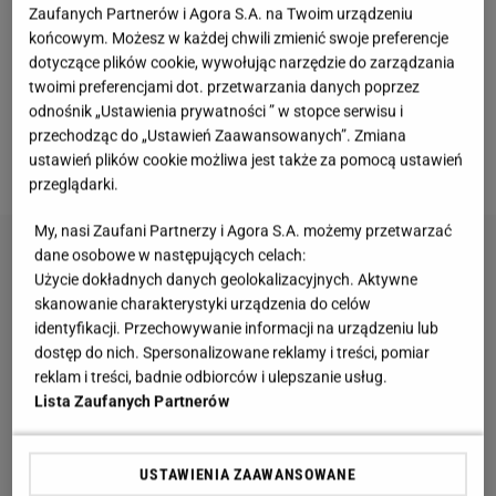
Zaufanych Partnerów i Agora S.A. na Twoim urządzeniu
końcowym. Możesz w każdej chwili zmienić swoje preferencje
dotyczące plików cookie, wywołując narzędzie do zarządzania
twoimi preferencjami dot. przetwarzania danych poprzez
odnośnik „Ustawienia prywatności ” w stopce serwisu i
przechodząc do „Ustawień Zaawansowanych”. Zmiana
Kolaż Avanti24 / Żródło: Paulina Kuczyńska - archiwum prywatne / Materiały
ustawień plików cookie możliwa jest także za pomocą ustawień
partnerów
przeglądarki.
My, nasi Zaufani Partnerzy i Agora S.A. możemy przetwarzać
dane osobowe w następujących celach:
Użycie dokładnych danych geolokalizacyjnych. Aktywne
skanowanie charakterystyki urządzenia do celów
identyfikacji. Przechowywanie informacji na urządzeniu lub
dostęp do nich. Spersonalizowane reklamy i treści, pomiar
reklam i treści, badnie odbiorców i ulepszanie usług.
Lista Zaufanych Partnerów
USTAWIENIA ZAAWANSOWANE