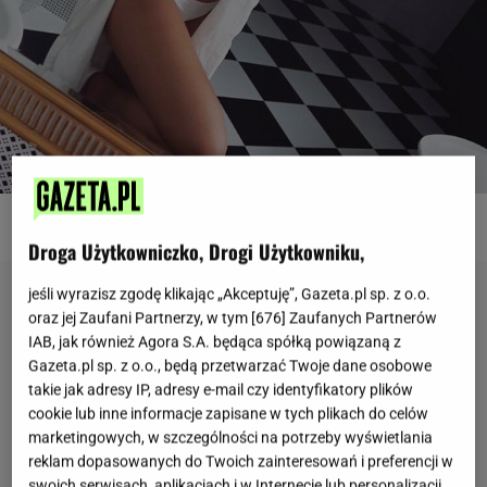
Biały kostium - Paulina Kuczyńska / Źródło: archiwum prywatne
Droga Użytkowniczko, Drogi Użytkowniku,
jeśli wyrazisz zgodę klikając „Akceptuję”, Gazeta.pl sp. z o.o.
oraz jej Zaufani Partnerzy, w tym [
676
] Zaufanych Partnerów
IAB, jak również Agora S.A. będąca spółką powiązaną z
Gazeta.pl sp. z o.o., będą przetwarzać Twoje dane osobowe
takie jak adresy IP, adresy e-mail czy identyfikatory plików
cookie lub inne informacje zapisane w tych plikach do celów
marketingowych, w szczególności na potrzeby wyświetlania
reklam dopasowanych do Twoich zainteresowań i preferencji w
swoich serwisach, aplikacjach i w Internecie lub personalizacji