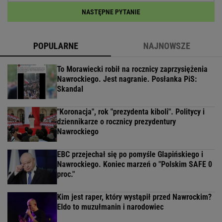
NASTĘPNE PYTANIE
POPULARNE
NAJNOWSZE
To Morawiecki robił na rocznicy zaprzysiężenia
Nawrockiego. Jest nagranie. Posłanka PiS:
Skandal
"Koronacja", rok "prezydenta kiboli". Politycy i
dziennikarze o rocznicy prezydentury
Nawrockiego
EBC przejechał się po pomyśle Glapińskiego i
Nawrockiego. Koniec marzeń o "Polskim SAFE 0
proc."
Kim jest raper, który wystąpił przed Nawrockim?
Eldo to muzułmanin i narodowiec