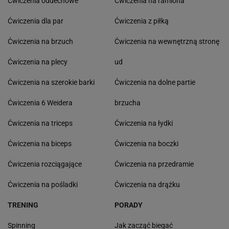
Ćwiczenia oddechowe
Ćwiczenia na ramiona
Ćwiczenia dla par
Ćwiczenia z piłką
Ćwiczenia na brzuch
Ćwiczenia na wewnętrzną stronę
Ćwiczenia na plecy
ud
Ćwiczenia na szerokie barki
Ćwiczenia na dolne partie
Ćwiczenia 6 Weidera
brzucha
Ćwiczenia na triceps
Ćwiczenia na łydki
Ćwiczenia na biceps
Ćwiczenia na boczki
Ćwiczenia rozciągające
Ćwiczenia na przedramie
Ćwiczenia na pośladki
Ćwiczenia na drążku
TRENING
PORADY
Spinning
Jak zacząć biegać