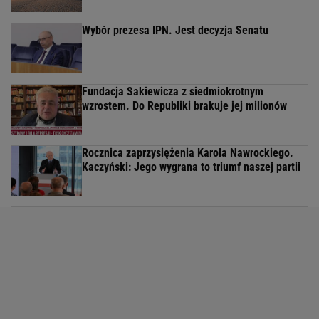
Wybór prezesa IPN. Jest decyzja Senatu
Fundacja Sakiewicza z siedmiokrotnym
wzrostem. Do Republiki brakuje jej milionów
Rocznica zaprzysiężenia Karola Nawrockiego.
Kaczyński: Jego wygrana to triumf naszej partii