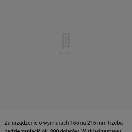
Za urządzenie o wymiarach 165 na 216 mm trzeba
będzie zapłacić ok. 800 dolarów. W skład zestawu