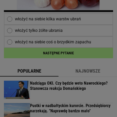
włożyć na siebie kilka warstw ubrań
włożyć tylko żółte ubrania
włożyć na siebie coś o brzydkim zapachu
NASTĘPNE PYTANIE
POPULARNE
NAJNOWSZE
Nadciąga OKI. Czy będzie weto Nawrockiego?
Stanowcza reakcja Domańskiego
Pustki w nadbałtyckim kurorcie. Przedsiębiorcy
narzekają. "Naprawdę bardzo mało"