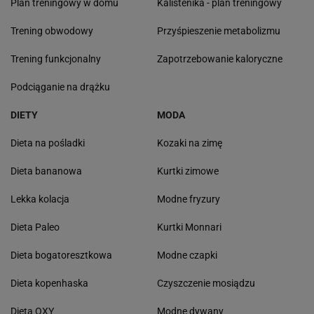
Plan treningowy w domu
Kalistenika - plan treningowy
Trening obwodowy
Przyśpieszenie metabolizmu
Trening funkcjonalny
Zapotrzebowanie kaloryczne
Podciąganie na drążku
DIETY
MODA
Dieta na pośladki
Kozaki na zimę
Dieta bananowa
Kurtki zimowe
Lekka kolacja
Modne fryzury
Dieta Paleo
Kurtki Monnari
Dieta bogatoresztkowa
Modne czapki
Dieta kopenhaska
Czyszczenie mosiądzu
Dieta OXY
Modne dywany