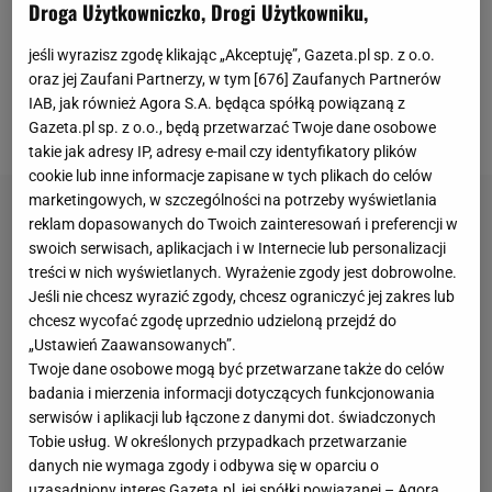
Droga Użytkowniczko, Drogi Użytkowniku,
samoobserwacji i składaniu raportów. Zebrane
jeśli wyrazisz zgodę klikając „Akceptuję”, Gazeta.pl sp. z o.o.
przez nas wstępne dane sugerują, że liczenie kęsów
oraz jej Zaufani Partnerzy, w tym [
676
] Zaufanych Partnerów
i łyków można wykorzystać do przybliżonej oceny
IAB, jak również Agora S.A. będąca spółką powiązaną z
kaloryczności posiłków - tłumaczy Erika Muth.
Gazeta.pl sp. z o.o., będą przetwarzać Twoje dane osobowe
takie jak adresy IP, adresy e-mail czy identyfikatory plików
cookie lub inne informacje zapisane w tych plikach do celów
marketingowych, w szczególności na potrzeby wyświetlania
reklam dopasowanych do Twoich zainteresowań i preferencji w
swoich serwisach, aplikacjach i w Internecie lub personalizacji
treści w nich wyświetlanych. Wyrażenie zgody jest dobrowolne.
Jeśli nie chcesz wyrazić zgody, chcesz ograniczyć jej zakres lub
chcesz wycofać zgodę uprzednio udzieloną przejdź do
„Ustawień Zaawansowanych”.
Twoje dane osobowe mogą być przetwarzane także do celów
badania i mierzenia informacji dotyczących funkcjonowania
serwisów i aplikacji lub łączone z danymi dot. świadczonych
Tobie usług. W określonych przypadkach przetwarzanie
danych nie wymaga zgody i odbywa się w oparciu o
uzasadniony interes Gazeta.pl, jej spółki powiązanej – Agora