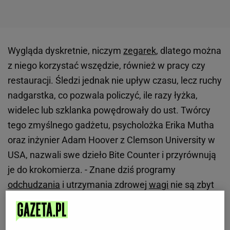
Wygląda dyskretnie, niczym
zegarek
, dlatego można
z niego korzystać wszędzie, również w pracy czy
restauracji. Śledzi jednak nie upływ czasu, lecz ruchy
nadgarstka, co pozwala policzyć, ile razy łyżka,
widelec lub szklanka powędrowały do ust. Twórcy
tego zmyślnego gadżetu, psycholożka Erika Mutha
oraz inżynier Adam Hoover z Clemson University w
USA, nazwali swe dzieło Bite Counter i przyrównują
je do krokomierza. - Znane dziś programy
odchudzania
i utrzymania zdrowej
wagi
nie są zbyt
skuteczne. Badania wykazały, że ludzie mają
skłonność do niedoceniania ilości zjadanych
produktów ( ), a tradycyjne metody bazują na