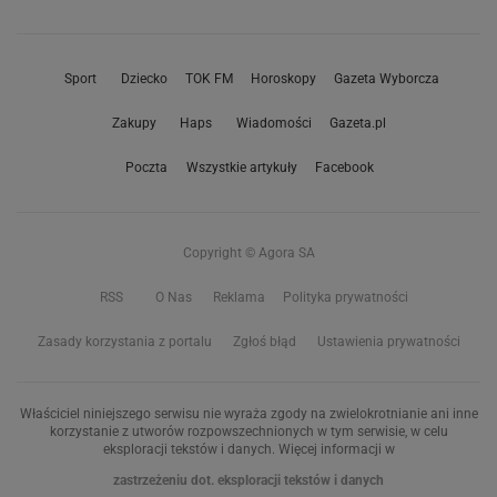
Sport
Dziecko
TOK FM
Horoskopy
Gazeta Wyborcza
Zakupy
Haps
Wiadomości
Gazeta.pl
Poczta
Wszystkie artykuły
Facebook
Copyright © Agora SA
RSS
O Nas
Reklama
Polityka prywatności
Zasady korzystania z portalu
Zgłoś błąd
Ustawienia prywatności
Właściciel niniejszego serwisu nie wyraża zgody na zwielokrotnianie ani inne
korzystanie z utworów rozpowszechnionych w tym serwisie, w celu
eksploracji tekstów i danych. Więcej informacji w
zastrzeżeniu dot. eksploracji tekstów i danych