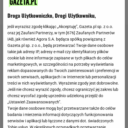
korzystnie nie tylko na nasze zdrowie, ale przede
wszystkim na sprawniejsze kontrolowanie wagi.
Droga Użytkowniczko, Drogi Użytkowniku,
jeśli wyrazisz zgodę klikając „Akceptuję”, Gazeta.pl sp. z o.o.
oraz jej Zaufani Partnerzy, w tym [
676
] Zaufanych Partnerów
IAB, jak również Agora S.A. będąca spółką powiązaną z
Gazeta.pl sp. z o.o., będą przetwarzać Twoje dane osobowe
takie jak adresy IP, adresy e-mail czy identyfikatory plików
cookie lub inne informacje zapisane w tych plikach do celów
marketingowych, w szczególności na potrzeby wyświetlania
reklam dopasowanych do Twoich zainteresowań i preferencji w
swoich serwisach, aplikacjach i w Internecie lub personalizacji
treści w nich wyświetlanych. Wyrażenie zgody jest dobrowolne.
Jeśli nie chcesz wyrazić zgody, chcesz ograniczyć jej zakres lub
chcesz wycofać zgodę uprzednio udzieloną przejdź do
„Ustawień Zaawansowanych”.
Twoje dane osobowe mogą być przetwarzane także do celów
badania i mierzenia informacji dotyczących funkcjonowania
serwisów i aplikacji lub łączone z danymi dot. świadczonych
Tobie usług. W określonych przypadkach przetwarzanie