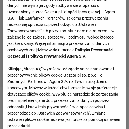
danych nie wymaga zgody i odbywa się w oparciu o
uzasadniony interes Gazeta.pl, jej spółki powiązanej – Agora
S.A. – lub Zaufanych Partnerów. Takiemu przetwarzaniu
możesz się sprzeciwić, przechodząc do „Ustawień
Zaawansowanych” lub przez kontakt z administratorem – w
zależności od zakresu sprzeciwu i podmiotu, wobec którego
jest kierowany. Więcej informacji o przetwarzaniu danych
osobowych znajdziesz w dokumencie
Polityka Prywatności
Gazeta.pl
i
Polityka Prywatności Agora S.A.
Klikając „Akceptuję” wyrażasz też zgodę na zainstalowanie i
przechowywanie plików cookie Gazeta.pl sp. z o.o., jej
Zaufanych Partnerów i Agora S.A. na Twoim urządzeniu
końcowym. Możesz w każdej chwili zmienić swoje preferencje
dotyczące plików cookie, wywołując narzędzie do zarządzania
Aktywność fizyczna To szczebel numer jeden. Nie
twoimi preferencjami dot. przetwarzania danych poprzez
odnośnik „Ustawienia prywatności ” w stopce serwisu i
trzeba chyba wyjaśniać dlaczego. Systematycznie
przechodząc do „Ustawień Zaawansowanych”. Zmiana
uprawianie sportu pozwala na zachowanie szczupłej
ustawień plików cookie możliwa jest także za pomocą ustawień
sylwetki, wzmacnia gorset mięśniowy, poprawia
przeglądarki.