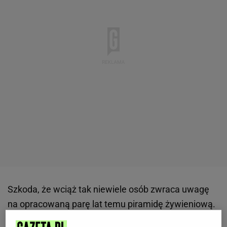
Szkoda, że wciąż tak niewiele osób zwraca uwagę
na opracowaną parę lat temu piramidę żywieniową.
Z pewnością przestrzeganie jej wpłynęłoby