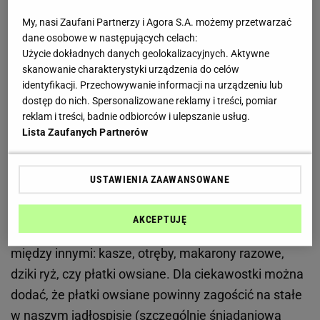
krążenie, pozwala uniknąć wielu chorób i poprawia
My, nasi Zaufani Partnerzy i Agora S.A. możemy przetwarzać
samopoczucie. To oczywiście nie wszystko. Prawie
dane osobowe w następujących celach:
każdy wie, że ćwiczyć powinien, często jednak brak
Użycie dokładnych danych geolokalizacyjnych. Aktywne
skanowanie charakterystyki urządzenia do celów
nam determinacji, bo zawsze znajdzie się coś
identyfikacji. Przechowywanie informacji na urządzeniu lub
ważniejszego. Sport stanowi swego rodzaju hobby.
dostęp do nich. Spersonalizowane reklamy i treści, pomiar
Nie znam osoby, która rozpoczynając dłuższą
reklam i treści, badnie odbiorców i ulepszanie usług.
Lista Zaufanych Partnerów
przygodę z konkretną dyscypliną, po jakimś czasie
nie zaczęłaby jej traktować jako jednej z
elementarnych części swego życia.
USTAWIENIA ZAAWANSOWANE
Produkty zbożowe, pełnoziarniste Wbrew pozorom
AKCEPTUJĘ
nie jest to tylko pieczywo. W grupie tej znajdziecie
między innymi: kasze, otręby, makarony razowe,
dziki ryż, czy płatki owsiane. Dla ciekawostki można
dodać, że płatki owsiane powinny zagościć na stałe
w naszym jadłospisie (szczególnie śniadaniową