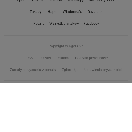
Sport
Dziecko
TOK FM
Horoskopy
Gazeta Wyborcza
Zakupy
Haps
Wiadomości
Gazeta.pl
Poczta
Wszystkie artykuły
Facebook
Copyright © Agora SA
RSS
O Nas
Reklama
Polityka prywatności
Zasady korzystania z portalu
Zgłoś błąd
Ustawienia prywatności
Właściciel niniejszego serwisu nie wyraża zgody na zwielokrotnianie ani inne
korzystanie z utworów rozpowszechnionych w tym serwisie, w celu
eksploracji tekstów i danych. Więcej informacji w
zastrzeżeniu dot. eksploracji tekstów i danych
Treści z
serwisów internetowych Grupy Wyborcza.pl
oraz serwisu tokfm.pl
prezentujemy w ramach komercyjnej współpracy z ich wydawcami:
Wyborcza sp. z o.o. oraz Grupą Radiową Agory sp. z o.o.