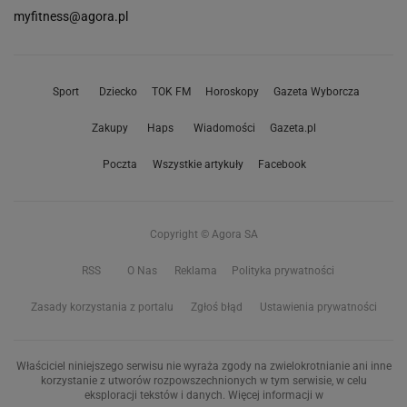
myfitness@agora.pl
Sport
Dziecko
TOK FM
Horoskopy
Gazeta Wyborcza
Zakupy
Haps
Wiadomości
Gazeta.pl
Poczta
Wszystkie artykuły
Facebook
Copyright © Agora SA
RSS
O Nas
Reklama
Polityka prywatności
Zasady korzystania z portalu
Zgłoś błąd
Ustawienia prywatności
Właściciel niniejszego serwisu nie wyraża zgody na zwielokrotnianie ani inne
korzystanie z utworów rozpowszechnionych w tym serwisie, w celu
eksploracji tekstów i danych. Więcej informacji w