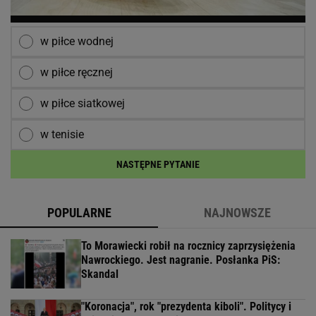
w piłce wodnej
w piłce ręcznej
w piłce siatkowej
w tenisie
NASTĘPNE PYTANIE
POPULARNE
NAJNOWSZE
To Morawiecki robił na rocznicy zaprzysiężenia
Nawrockiego. Jest nagranie. Posłanka PiS:
Skandal
"Koronacja", rok "prezydenta kiboli". Politycy i