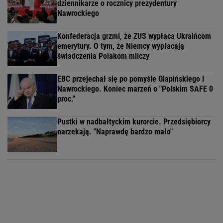
dziennikarze o rocznicy prezydentury
Nawrockiego
Konfederacja grzmi, że ZUS wypłaca Ukraińcom
emerytury. O tym, że Niemcy wypłacają
świadczenia Polakom milczy
EBC przejechał się po pomyśle Glapińskiego i
Nawrockiego. Koniec marzeń o "Polskim SAFE 0
proc."
Pustki w nadbałtyckim kurorcie. Przedsiębiorcy
narzekają. "Naprawdę bardzo mało"