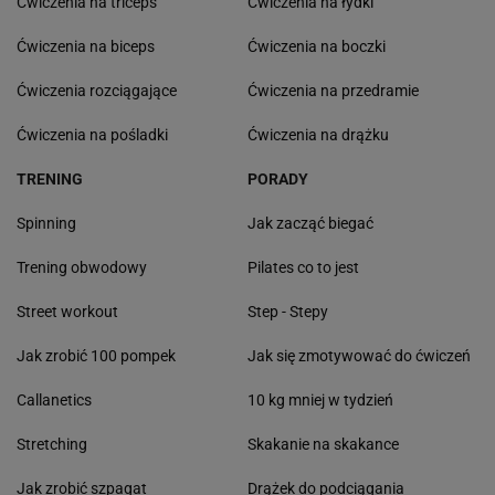
Ćwiczenia na triceps
Ćwiczenia na łydki
Ćwiczenia na biceps
Ćwiczenia na boczki
Ćwiczenia rozciągające
Ćwiczenia na przedramie
Ćwiczenia na pośladki
Ćwiczenia na drążku
TRENING
PORADY
Spinning
Jak zacząć biegać
Trening obwodowy
Pilates co to jest
Street workout
Step - Stepy
Jak zrobić 100 pompek
Jak się zmotywować do ćwiczeń
Callanetics
10 kg mniej w tydzień
Stretching
Skakanie na skakance
Jak zrobić szpagat
Drążek do podciągania