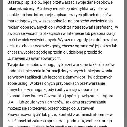
Gazeta.pl sp. z o.o., będą przetwarzać Twoje dane osobowe
takie jak adresy IP, adresy e-mail czy identyfikatory plików
cookie lub inne informacje zapisane w tych plikach do celów
marketingowych, w szczególności na potrzeby wyświetlania
reklam dopasowanych do Twoich zainteresowań i preferencji w
swoich serwisach, aplikacjach i w Internecie lub personalizacji
treści w nich wyświetlanych. Wyrażenie zgody jest dobrowolne.
Jeśli nie chcesz wyrazić zgody, chcesz ograniczyć jej zakres lub
chcesz wycofać zgodę uprzednio udzieloną przejdź do
„Ustawień Zaawansowanych”.
Twoje dane osobowe mogą być przetwarzane także do celów
badania i mierzenia informacji dotyczących funkcjonowania
serwisów i aplikacji lub łączone z danymi dot. świadczonych
Tobie usług. W określonych przypadkach przetwarzanie
danych nie wymaga zgody i odbywa się w oparciu o
uzasadniony interes Gazeta.pl, jej spółki powiązanej – Agora
S.A. – lub Zaufanych Partnerów. Takiemu przetwarzaniu
możesz się sprzeciwić, przechodząc do „Ustawień
Zaawansowanych” lub przez kontakt z administratorem – w
zależności od zakresu sprzeciwu i podmiotu, wobec którego