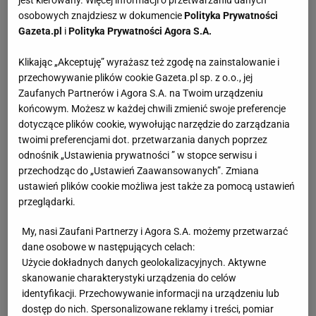
jest kierowany. Więcej informacji o przetwarzaniu danych
Często słyszymy, że alkohol tuczy. Czy to prawda?
osobowych znajdziesz w dokumencie
Polityka Prywatności
Nie, nie bezpośrednio. Ma jednak wpływ na
Gazeta.pl
i
Polityka Prywatności Agora S.A.
metabolizm i spalanie
tkanki tłuszczowej
.
Klikając „Akceptuję” wyrażasz też zgodę na zainstalowanie i
Wyobraźmy sobie, że kieliszek wódki (40ml) to
przechowywanie plików cookie Gazeta.pl sp. z o.o., jej
112kcal - pustych kalorii, które nie mają żadnych
Zaufanych Partnerów i Agora S.A. na Twoim urządzeniu
wartości odżywczych. Jeśli wypijemy takich
końcowym. Możesz w każdej chwili zmienić swoje preferencje
dotyczące plików cookie, wywołując narzędzie do zarządzania
kieliszków 10, jak łatwo policzyć, jest to już ponad
twoimi preferencjami dot. przetwarzania danych poprzez
tysiąc kalorii - dużo, biorąc pod uwagę, że dobowe
odnośnik „Ustawienia prywatności ” w stopce serwisu i
zapotrzebowanie energetyczne kobiet to nieco
przechodząc do „Ustawień Zaawansowanych”. Zmiana
ustawień plików cookie możliwa jest także za pomocą ustawień
ponad 2 tys. a mężczyzny 3 tys. kcal na dobę.
przeglądarki.
Sam alkohol nie zamienia się w tłuszcz, jednak
My, nasi Zaufani Partnerzy i Agora S.A. możemy przetwarzać
spowalnia jego spalanie. Badania opublikowane na
dane osobowe w następujących celach:
Użycie dokładnych danych geolokalizacyjnych. Aktywne
łamach American Journal of Clinical Research
skanowanie charakterystyki urządzenia do celów
wykazały, że spożycie 24g czystego alkoholu
identyfikacji. Przechowywanie informacji na urządzeniu lub
powoduje spadek tempa spalania lipidów (tłuszczy)
dostęp do nich. Spersonalizowane reklamy i treści, pomiar