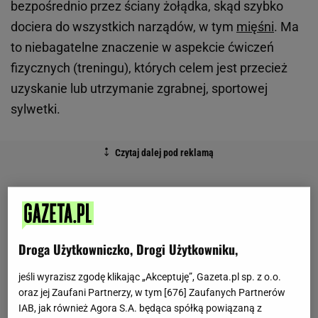
bezpośrednio przez ściany żołądka, skąd szybko
dociera do wszystkich narządów, w tym
mięśni
. Ma
to niebagatelne znaczenie w aspekcie ćwiczeń
fizycznych (treningu), których celem jest przecież
uzyskanie lub utrzymanie zgrabnej, sportowej
sylwetki.
Droga Użytkowniczko, Drogi Użytkowniku,
jeśli wyrazisz zgodę klikając „Akceptuję”, Gazeta.pl sp. z o.o.
oraz jej Zaufani Partnerzy, w tym [
676
] Zaufanych Partnerów
IAB, jak również Agora S.A. będąca spółką powiązaną z