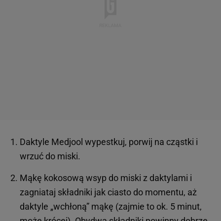
Daktyle Medjool wypestkuj, porwij na cząstki i
wrzuć do miski.
Mąkę kokosową wsyp do miski z daktylami i
zagniataj składniki jak ciasto do momentu, aż
daktyle „wchłoną” mąkę (zajmie to ok. 5 minut,
może krócej). Obydwa składniki powinny dobrze