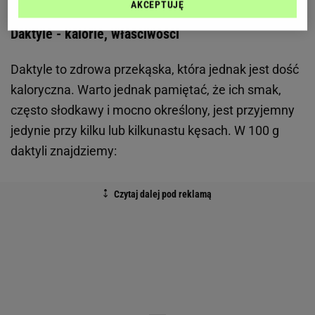
AKCEPTUJĘ
Daktyle - kalorie, właściwości
Daktyle to zdrowa przekąska, która jednak jest dość
kaloryczna. Warto jednak pamiętać, że ich smak,
często słodkawy i mocno określony, jest przyjemny
jedynie przy kilku lub kilkunastu kęsach. W 100 g
daktyli znajdziemy: