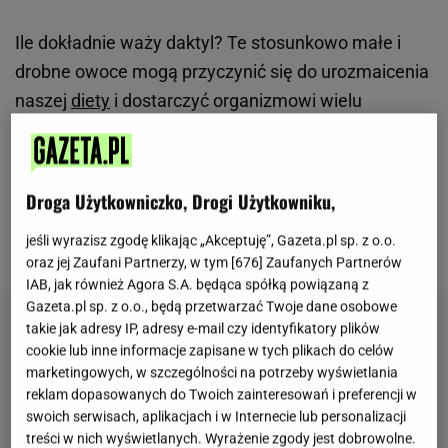
Ile dokładnie waży daktyl? Te stosunkowo małe i
drobne owoce mogą przyczynić się do urozmaicenia
naszej
diety
i dostarczyć organizmowi wielu
potrzebnych witamin. Warto jednak pamiętać, że
suszone owoce zawierają sporo cukru. suszone
owoce zawierają sporo cukru. Czy to jednak
Droga Użytkowniczko, Drogi Użytkowniku,
oznacza, że tuczą i powinniśmy je całkowicie
jeśli wyrazisz zgodę klikając „Akceptuję”, Gazeta.pl sp. z o.o.
wyeliminować z menu?
oraz jej Zaufani Partnerzy, w tym [
676
] Zaufanych Partnerów
IAB, jak również Agora S.A. będąca spółką powiązaną z
Gazeta.pl sp. z o.o., będą przetwarzać Twoje dane osobowe
takie jak adresy IP, adresy e-mail czy identyfikatory plików
cookie lub inne informacje zapisane w tych plikach do celów
marketingowych, w szczególności na potrzeby wyświetlania
reklam dopasowanych do Twoich zainteresowań i preferencji w
swoich serwisach, aplikacjach i w Internecie lub personalizacji
treści w nich wyświetlanych. Wyrażenie zgody jest dobrowolne.