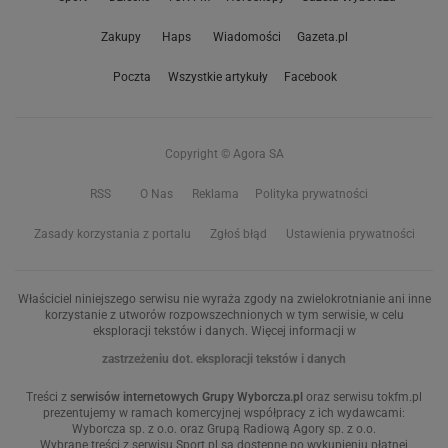
Zakupy
Haps
Wiadomości
Gazeta.pl
Poczta
Wszystkie artykuły
Facebook
Copyright © Agora SA
RSS
O Nas
Reklama
Polityka prywatności
Zasady korzystania z portalu
Zgłoś błąd
Ustawienia prywatności
Właściciel niniejszego serwisu nie wyraża zgody na zwielokrotnianie ani inne
korzystanie z utworów rozpowszechnionych w tym serwisie, w celu
eksploracji tekstów i danych. Więcej informacji w
zastrzeżeniu dot. eksploracji tekstów i danych
Treści z
serwisów internetowych Grupy Wyborcza.pl
oraz serwisu tokfm.pl
prezentujemy w ramach komercyjnej współpracy z ich wydawcami:
Wyborcza sp. z o.o. oraz Grupą Radiową Agory sp. z o.o.
Wybrane treści z serwisu Sport.pl są dostępne po wykupieniu płatnej