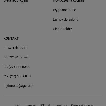
Dieta redukcyjna
Nowoczesna kuchnia
Wygodne fotele
Lampy do salonu
Ciepłe kołdry
KONTAKT
ul. Czerska 8/10
00-732 Warszawa
tel. (22) 555 60 00
fax. (22) 555 60 01
myfitness@agora.pl
Sport
Dziecko
TOK FM
Horoskopy
Gazeta Wyborcza