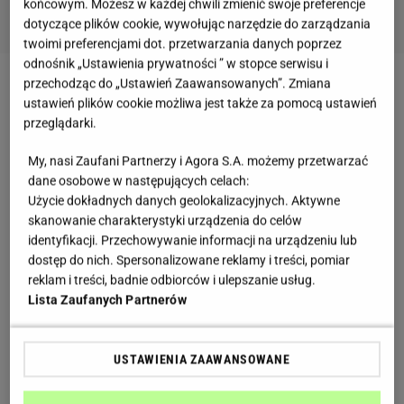
końcowym. Możesz w każdej chwili zmienić swoje preferencje
dotyczące plików cookie, wywołując narzędzie do zarządzania
twoimi preferencjami dot. przetwarzania danych poprzez
odnośnik „Ustawienia prywatności ” w stopce serwisu i
przechodząc do „Ustawień Zaawansowanych”. Zmiana
Daktyle w diecie - jak je spożywać?
ustawień plików cookie możliwa jest także za pomocą ustawień
przeglądarki.
Kiedyś owoce suszone były na słońcu lub na piecach
My, nasi Zaufani Partnerzy i Agora S.A. możemy przetwarzać
kaflowych. Obecnie sytuacja się nieco zmieniła i
dane osobowe w następujących celach:
używa się specjalnych suszarek. W wyniku tego
Użycie dokładnych danych geolokalizacyjnych. Aktywne
procesu zmniejsza się ilość wody i zachodzi szereg
skanowanie charakterystyki urządzenia do celów
identyfikacji. Przechowywanie informacji na urządzeniu lub
reakcji chemicznych. Niestety wysoka temperatura
dostęp do nich. Spersonalizowane reklamy i treści, pomiar
niszczy niektóre witaminy, szczególnie C, B1 i kwas
reklam i treści, badnie odbiorców i ulepszanie usług.
foliowy. Dlatego suszone owoce nie mogą w pełni
Lista Zaufanych Partnerów
zastąpić świeżych, jednak są zdrowym dodatkiem
do diety. Idealnie nadają się jako drobna przekąska,
USTAWIENIA ZAAWANSOWANE
kiedy mamy ochotę na coś słodkiego lub jako
dodatek do potraw np.
owsianki
.