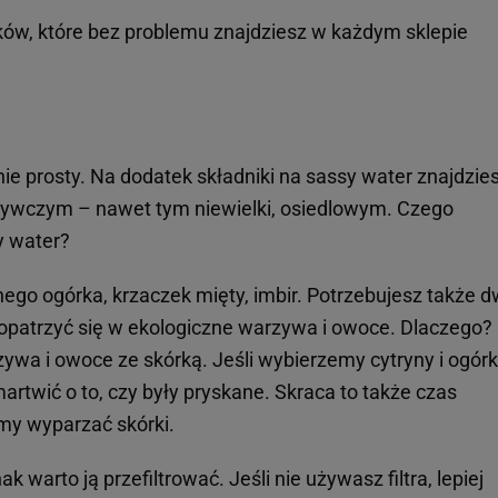
ików, które bez problemu znajdziesz w każdym sklepie
nie prosty. Na dodatek składniki na sassy water znajdzie
żywczym – nawet tym niewielki, osiedlowym. Czego
y water?
nego ogórka, krzaczek mięty, imbir. Potrzebujesz także 
zaopatrzyć się w ekologiczne warzywa i owoce. Dlaczego?
wa i owoce ze skórką. Jeśli wybierzemy cytryny i ogórk
artwić o to, czy były pryskane. Skraca to także czas
my wyparzać skórki.
warto ją przefiltrować. Jeśli nie używasz filtra, lepiej