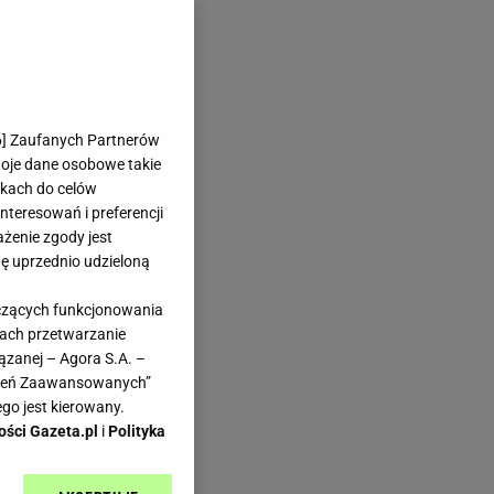
6
] Zaufanych Partnerów
woje dane osobowe takie
likach do celów
teresowań i preferencji
ażenie zgody jest
dę uprzednio udzieloną
yczących funkcjonowania
kach przetwarzanie
ązanej – Agora S.A. –
awień Zaawansowanych”
go jest kierowany.
ości Gazeta.pl
i
Polityka
y