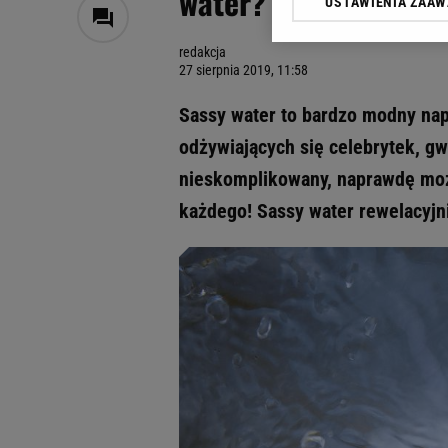
water? Jakie efekty 
USTAWIENIA ZAA
Klikając „Akceptuję” wyra
Zaufanych Partnerów i A
redakcja
dotyczące plików cookie,
27 sierpnia 2019, 11:58
odnośnik „Ustawienia pr
plików cookie możliwa je
Sassy water to bardzo modny nap
My, nasi Zaufani Partne
odżywiających się celebrytek, gwi
Użycie dokładnych danych
nieskomplikowany, naprawdę moż
Przechowywanie informacji
badnie odbiorców i uleps
każdego! Sassy water rewelacyj