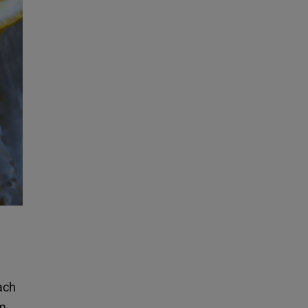
ach
m