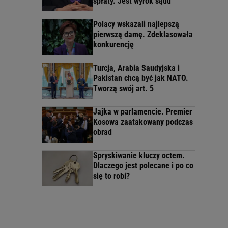
spłaty. Jest wyrok sądu
Polacy wskazali najlepszą
pierwszą damę. Zdeklasowała
konkurencję
Turcja, Arabia Saudyjska i
Pakistan chcą być jak NATO.
Tworzą swój art. 5
Jajka w parlamencie. Premier
Kosowa zaatakowany podczas
obrad
Spryskiwanie kluczy octem.
Dlaczego jest polecane i po co
się to robi?