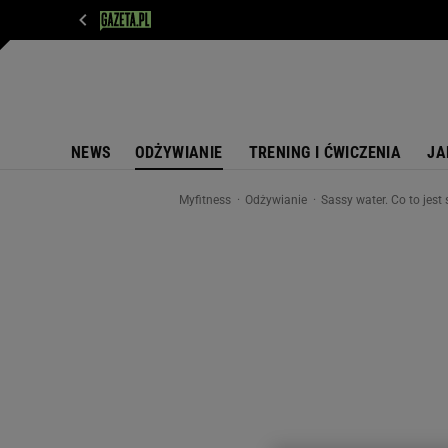
WIADOMOŚCI
NEXT
SPORT
PLOTEK
D
NEWS
ODŻYWIANIE
TRENING I ĆWICZENIA
JA
Myfitness
Odżywianie
Sassy water. Co to jest