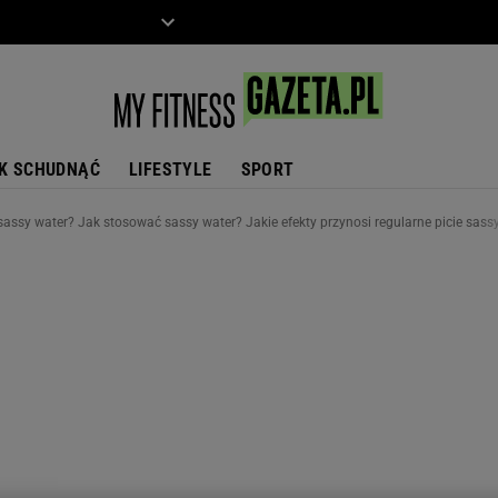
ZIECKO
MOTO
K SCHUDNĄĆ
LIFESTYLE
SPORT
 sassy water? Jak stosować sassy water? Jakie efekty przynosi regularne picie sass