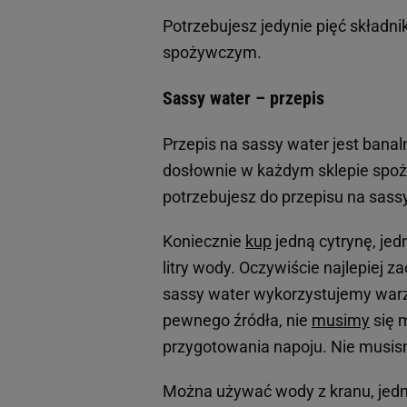
Potrzebujesz jedynie pięć składn
spożywczym.
Sassy water – przepis
Przepis na sassy water jest banal
dosłownie w każdym sklepie spo
potrzebujesz do przepisu na sass
Koniecznie
kup
jedną cytrynę, jed
litry wody. Oczywiście najlepiej 
sassy water wykorzystujemy warzy
pewnego źródła, nie
musimy
się m
przygotowania napoju. Nie musis
Można używać wody z kranu, jednak 