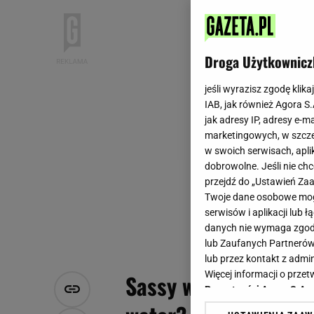
Droga Użytkownicz
jeśli wyrazisz zgodę klika
IAB, jak również Agora S
jak adresy IP, adresy e-m
marketingowych, w szcze
w swoich serwisach, aplik
dobrowolne. Jeśli nie ch
przejdź do „Ustawień Z
Twoje dane osobowe mogą
serwisów i aplikacji lub
danych nie wymaga zgody 
lub Zaufanych Partnerów
lub przez kontakt z admi
Więcej informacji o prz
Sassy water. Co to j
Prywatności Agora S.A.