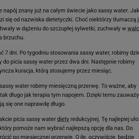
napój znany już na całym świecie jako sassy water. Ja
i się od nazwiska dietetyczki. Choć niektórzy tłumaczą 
hwały w dążeniu do szczupłej sylwetki, zuchwały w
wal
a brzuchu.
ć 7 dni. Po tygodniu stosowania sassy water, robimy dzi
do picia sassy water przez dwa dni. Następnie robimy
yncza kuracja, którą stosujemy przez miesiąc.
 sassy water robimy miesięczną przerwę. To ważne, aby
 tak długo jak terapia tym napojem. Dzięki temu zauważ
ają się one naprawdę długo.
akcie picia sassy water
diety
redukcyjnej. Tę najlepiej uł
, który pomoże nam wybrać najlepszą opcję dla nas. Do
cić po miesięcznej przerwie. O ile, oczywiście, będzie