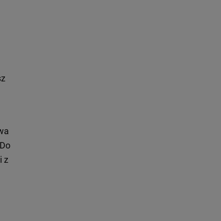
sz
dwa
 Do
i z