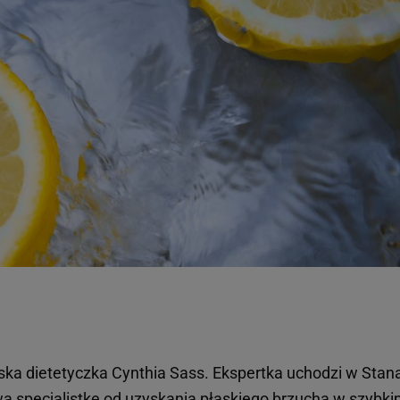
ka dietetyczka Cynthia Sass. Ekspertka uchodzi w Stan
ą specjalistkę od uzyskania
płaskiego brzucha
w szybki