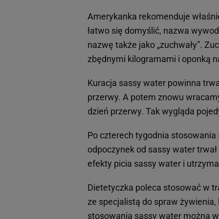
Amerykanka rekomenduje właśnie 
łatwo się domyślić, nazwa wywodz
nazwę także jako „zuchwały”. Zuc
zbędnymi kilogramami i oponką n
Kuracja sassy water powinna trwa
przerwy. A potem znowu wracamy 
dzień przerwy. Tak wygląda pojed
Po czterech tygodnia stosowania
odpoczynek od sassy water trwał
efekty picia sassy water i utrzym
Dietetyczka poleca stosować w tr
ze specjalistą do spraw żywienia
stosowania sassy water można wró