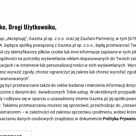
ko, Drogi Użytkowniku,
jąc „Akceptuję”, Gazeta.pl sp. z o.o. oraz jej Zaufani Partnerzy, w tym [
67
.A. będąca spółką powiązaną z Gazeta.pl sp. z o.o., będą przetwarzać T
ail czy identyfikatory plików cookie lub inne informacje zapisane w tych p
gólności na potrzeby wyświetlania reklam dopasowanych do Twoich zain
acjach i w Internecie lub personalizacji treści w nich wyświetlanych. Wyr
cesz wyrazić zgody, chcesz ograniczyć jej zakres lub chcesz wycofać zgo
aawansowanych”.
 być przetwarzane także do celów badania i mierzenia informacji dot
 łączone z danymi dot. świadczonych Tobie usług. W określonych przypad
i odbywa się w oparciu o uzasadniony interes Gazeta.pl, jej spółki powi
. Takiemu przetwarzaniu możesz się sprzeciwić, przechodząc do „Ust
nistratorem – w zależności od zakresu sprzeciwu i podmiotu, wobec które
etwarzaniu danych osobowych znajdziesz w dokumencie
Polityka Prywatn
est sassy water? Jak stosować sass