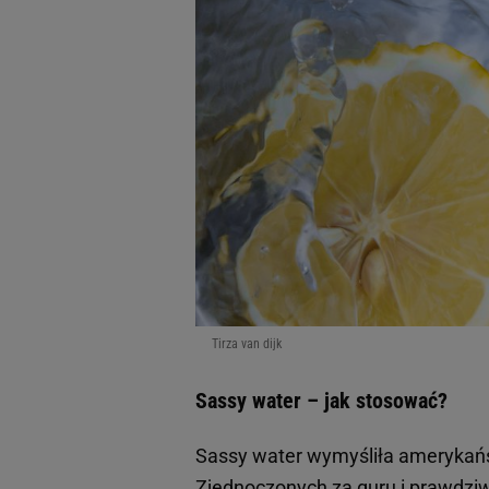
Tirza van dijk
Sassy water – jak stosować?
Sassy water wymyśliła amerykańs
Zjednoczonych za guru i prawdziw