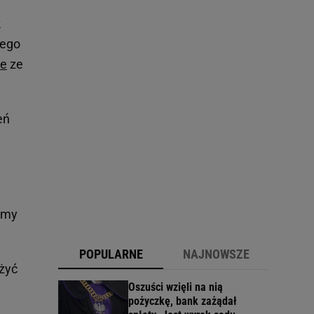
k
jego
ce
ze
eń
ymy
POPULARNE
NAJNOWSZE
ożyć
Oszuści wzięli na nią
pożyczkę, bank zażądał