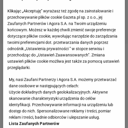
Klikając „Akceptuję” wyrażasz też zgodę na zainstalowanie i
przechowywanie plików cookie Gazeta.pl sp. z o.o., jej
Zaufanych Partnerów i Agora S.A. na Twoim urządzeniu
końcowym. Możesz w każdej chwili zmienić swoje preferencje
dotyczące plików cookie, wywołując narzędzie do zarządzania
twoimi preferencjami dot. przetwarzania danych poprzez
odnośnik „Ustawienia prywatności ” w stopce serwisu i
przechodząc do „Ustawień Zaawansowanych”. Zmiana
Herbata bananowa - na co działa?
ustawień plików cookie możliwa jest także za pomocą ustawień
przeglądarki.
Herbata bananowa działa pozytywnie na wiele
aspektów pracy organizmu. Jednym z nich jest
My, nasi Zaufani Partnerzy i Agora S.A. możemy przetwarzać
dane osobowe w następujących celach:
zdrowy sen. Napój nie bez powodu polecany jest
Użycie dokładnych danych geolokalizacyjnych. Aktywne
osobom, które mają problemy z zasypianiem albo
skanowanie charakterystyki urządzenia do celów
skarżą się na niespokojny sen. Banany zawierają
identyfikacji. Przechowywanie informacji na urządzeniu lub
dostęp do nich. Spersonalizowane reklamy i treści, pomiar
trzy główne składniki - potas,
magnez
i tryptofan -
reklam i treści, badnie odbiorców i ulepszanie usług.
których zadaniem jest poprawa jakości nocnego
Lista Zaufanych Partnerów