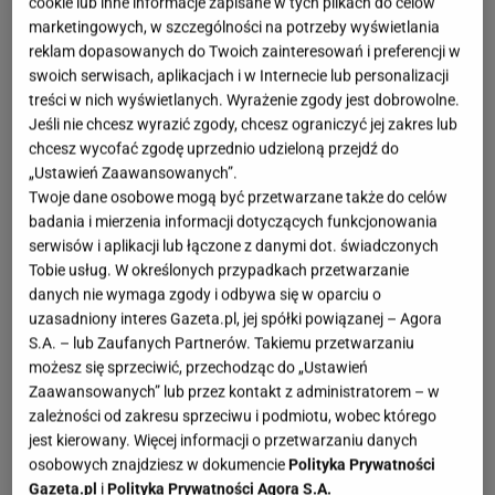
cookie lub inne informacje zapisane w tych plikach do celów
marketingowych, w szczególności na potrzeby wyświetlania
reklam dopasowanych do Twoich zainteresowań i preferencji w
swoich serwisach, aplikacjach i w Internecie lub personalizacji
treści w nich wyświetlanych. Wyrażenie zgody jest dobrowolne.
Jeśli nie chcesz wyrazić zgody, chcesz ograniczyć jej zakres lub
chcesz wycofać zgodę uprzednio udzieloną przejdź do
„Ustawień Zaawansowanych”.
Twoje dane osobowe mogą być przetwarzane także do celów
badania i mierzenia informacji dotyczących funkcjonowania
serwisów i aplikacji lub łączone z danymi dot. świadczonych
Tobie usług. W określonych przypadkach przetwarzanie
danych nie wymaga zgody i odbywa się w oparciu o
uzasadniony interes Gazeta.pl, jej spółki powiązanej – Agora
S.A. – lub Zaufanych Partnerów. Takiemu przetwarzaniu
możesz się sprzeciwić, przechodząc do „Ustawień
Zaawansowanych” lub przez kontakt z administratorem – w
zależności od zakresu sprzeciwu i podmiotu, wobec którego
jest kierowany. Więcej informacji o przetwarzaniu danych
osobowych znajdziesz w dokumencie
Polityka Prywatności
Gazeta.pl
i
Polityka Prywatności Agora S.A.