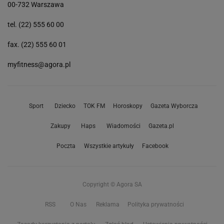
00-732 Warszawa
tel. (22) 555 60 00
fax. (22) 555 60 01
myfitness@agora.pl
Sport
Dziecko
TOK FM
Horoskopy
Gazeta Wyborcza
Zakupy
Haps
Wiadomości
Gazeta.pl
Poczta
Wszystkie artykuły
Facebook
Copyright © Agora SA
RSS
O Nas
Reklama
Polityka prywatności