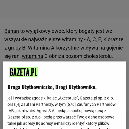
Banan
to wyjątkowy owoc, który bogaty jest we
wszystkie najważniejsze witaminy - A, C, E, K oraz te
z grupy B. Witamina A korzystnie wpływa na gojenie
się ran,
witamina
C obniża poziom cholesterolu,
niszczy wolne rodniki. Natomiast witaminy z grupy B
odpowiedzialne są za prawidłową pracę układu
sercowo-naczyniowego. Dzięki tym właściwościom
Droga Użytkowniczko, Drogi Użytkowniku,
przygotowany napar jest zdrowy, pożywny, a do tego
smaczny.
jeśli wyrazisz zgodę klikając „Akceptuję”, Gazeta.pl sp. z o.o.
oraz jej Zaufani Partnerzy, w tym [
676
] Zaufanych Partnerów
IAB, jak również Agora S.A. będąca spółką powiązaną z
Gazeta.pl sp. z o.o., będą przetwarzać Twoje dane osobowe
takie jak adresy IP, adresy e-mail czy identyfikatory plików