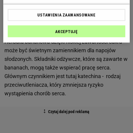
odpoczynku. Magnez i potas wpływają także na
rozluźnienie
mięśni
. Organizm w efekcie produkuje
USTAWIENIA ZAAWANSOWANE
więcej serotoniny i melatoniny, zmuszając ciało do
zasłużonego snu.
AKCEPTUJĘ
Herbata bananowa dzięki niskiej zawartości cukru
może być świetnym zamiennikiem dla napojów
słodzonych. Składniki odżywcze, które są zawarte w
bananach, mogą także wspierać pracę serca.
Głównym czynnikiem jest tutaj katechina - rodzaj
przeciwutleniacza, który zmniejsza ryzyko
wystąpienia chorób serca.