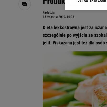
Produkty lekkostrawn
USTAWIENIA ZAA
Klikając „Akceptuję” wyra
Zaufanych Partnerów i A
Redakcja
dotyczące plików cookie,
18 kwietnia 2019, 10:28
odnośnik „Ustawienia pr
plików cookie możliwa je
Dieta lekkostrawna jest zaliczana
My, nasi Zaufani Partne
szczególnie po wyjściu ze szpita
Użycie dokładnych danych
jelit. Wskazana jest też dla osó
Przechowywanie informacji
badnie odbiorców i uleps