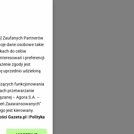
6
] Zaufanych Partnerów
woje dane osobowe takie
likach do celów
teresowań i preferencji
ażenie zgody jest
dę uprzednio udzieloną
yczących funkcjonowania
kach przetwarzanie
ązanej – Agora S.A. –
awień Zaawansowanych”
go jest kierowany.
ości Gazeta.pl
i
Polityka