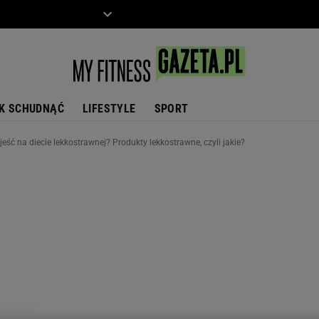
ZIECKO
MOTO
K SCHUDNĄĆ
LIFESTYLE
SPORT
jeść na diecie lekkostrawnej? Produkty lekkostrawne, czyli jakie?