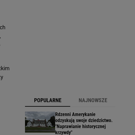
ich
,
o
tkim
zy
POPULARNE
NAJNOWSZE
Rdzenni Amerykanie
odzyskują swoje dziedzictwo.
"Naprawianie historycznej
krzywdy"