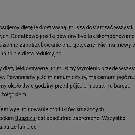
tosujemy dietę lekkostrawną, muszą dostarczać wszystk
ych. Dodatkowo posiłki powinny być tak skomponowane
 dzienne zapotrzebowanie energetyczne. Nie ma mowy 
wna to nie dieta redukcyjna.
dy
diety
lekkostrawnej to musimy wymienić przede wszys
w. Powinniśmy jeść minimum cztery, maksimum pięć ra
my około dwie godziny przed pójściem spać. To bardzo
 żołądkiem.
 jest wyeliminowanie produktów smażonych.
ębokim
tłuszczu
jest absolutnie zabronione. Wszystko
parze lub piec.