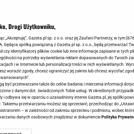
ko, Drogi Użytkowniku,
jąc „Akceptuję”, Gazeta.pl sp. z o.o. oraz jej Zaufani Partnerzy, w tym [
67
.A. będąca spółką powiązaną z Gazeta.pl sp. z o.o., będą przetwarzać T
ail czy identyfikatory plików cookie lub inne informacje zapisane w tych p
gólności na potrzeby wyświetlania reklam dopasowanych do Twoich zain
acjach i w Internecie lub personalizacji treści w nich wyświetlanych. Wyr
cesz wyrazić zgody, chcesz ograniczyć jej zakres lub chcesz wycofać zgo
aawansowanych”.
 być przetwarzane także do celów badania i mierzenia informacji dot
 łączone z danymi dot. świadczonych Tobie usług. W określonych przypad
i odbywa się w oparciu o uzasadniony interes Gazeta.pl, jej spółki powi
. Takiemu przetwarzaniu możesz się sprzeciwić, przechodząc do „Ust
nistratorem – w zależności od zakresu sprzeciwu i podmiotu, wobec które
etwarzaniu danych osobowych znajdziesz w dokumencie
Polityka Prywatn
Co jeść na diecie lekkostrawnej?