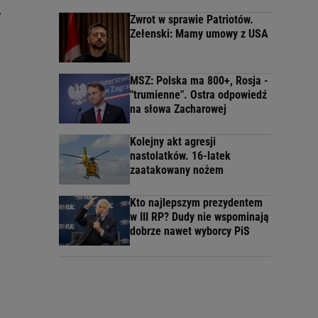
w
Zwrot w sprawie Patriotów.
Zełenski: Mamy umowy z USA
MSZ: Polska ma 800+, Rosja -
"trumienne". Ostra odpowiedź
na słowa Zacharowej
Kolejny akt agresji
nastolatków. 16-latek
zaatakowany nożem
Kto najlepszym prezydentem
w III RP? Dudy nie wspominają
dobrze nawet wyborcy PiS