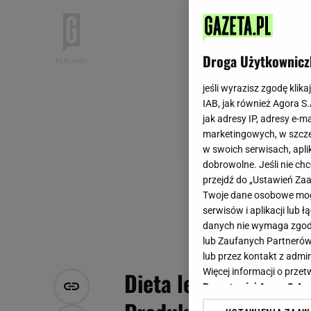
Droga Użytkownicz
jeśli wyrazisz zgodę klika
IAB, jak również Agora S
jak adresy IP, adresy e-m
marketingowych, w szcze
w swoich serwisach, aplik
dobrowolne. Jeśli nie ch
przejdź do „Ustawień Z
Twoje dane osobowe mogą
serwisów i aplikacji lub
danych nie wymaga zgody 
lub Zaufanych Partnerów
lub przez kontakt z admi
Więcej informacji o prz
Dieta lekkostrawna. 
Prywatności Agora S.A.