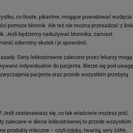
zystko, co tłuste, pikantne, mogące powodować wzdęcia 
ości pomoże błonnik. Ale też nie można przesadzać z iloś
ik. Jeśli będziemy nadużywać błonnika, zamiast
nieść odwrotny skutek i je spowolnić.
asady. Diety lekkostrawne zalecone przez lekarzy mogą 
owywane indywidualnie do pacjenta. Bierze się pod uwag
yzwyczajenia pacjenta oraz przede wszystkim przebytą
? Jeśli zastanawiasz się, co tak właściwie możesz jeść,
y zalecane w diecie lekkostrawnej to przede wszystkim
one produkty mleczne – czyli
mleko
, twaróg, sery żółte,