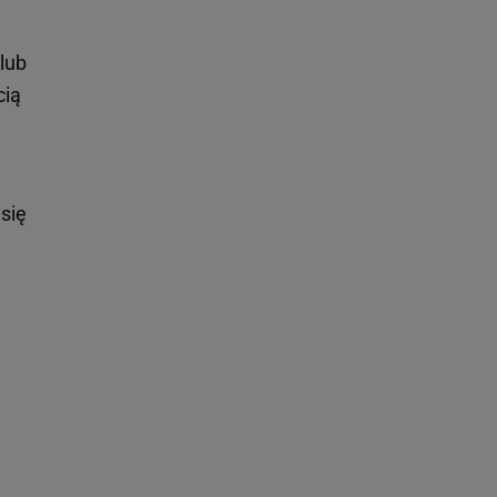
lub
cią
się
ę