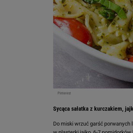
Pinterest
Sycąca sałatka z kurczakiem, jaj
Do miski wrzuć garść porwanych li
w plasterki
jajko
, 6-7 pomidorków 