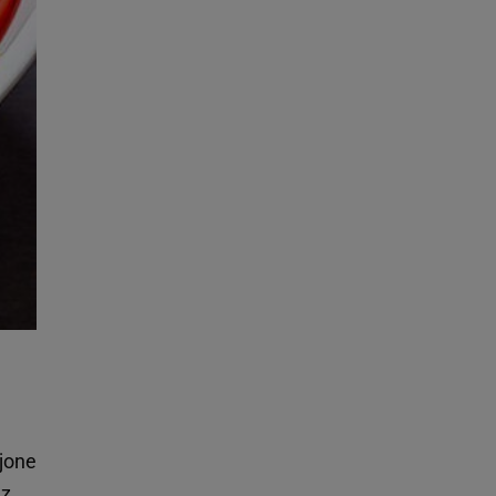
ojone
 z