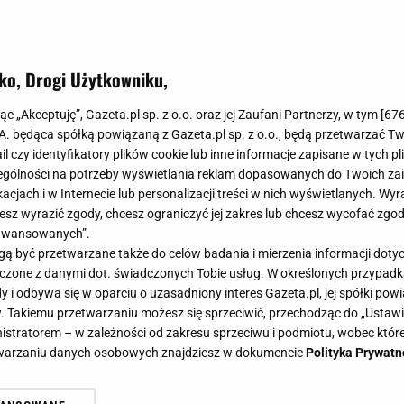
ko, Drogi Użytkowniku,
jąc „Akceptuję”, Gazeta.pl sp. z o.o. oraz jej Zaufani Partnerzy, w tym [
67
.A. będąca spółką powiązaną z Gazeta.pl sp. z o.o., będą przetwarzać T
ail czy identyfikatory plików cookie lub inne informacje zapisane w tych p
gólności na potrzeby wyświetlania reklam dopasowanych do Twoich zain
acjach i w Internecie lub personalizacji treści w nich wyświetlanych. Wyr
cesz wyrazić zgody, chcesz ograniczyć jej zakres lub chcesz wycofać zgo
aawansowanych”.
 być przetwarzane także do celów badania i mierzenia informacji dot
 łączone z danymi dot. świadczonych Tobie usług. W określonych przypad
i odbywa się w oparciu o uzasadniony interes Gazeta.pl, jej spółki powi
. Takiemu przetwarzaniu możesz się sprzeciwić, przechodząc do „Ust
nistratorem – w zależności od zakresu sprzeciwu i podmiotu, wobec które
etwarzaniu danych osobowych znajdziesz w dokumencie
Polityka Prywatn
kiem - 5 przepisów na dietetyczny