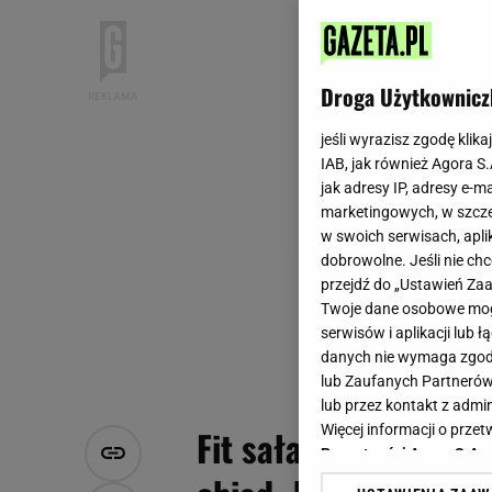
Droga Użytkownicz
jeśli wyrazisz zgodę klika
IAB, jak również Agora S
jak adresy IP, adresy e-m
marketingowych, w szcze
w swoich serwisach, aplik
dobrowolne. Jeśli nie ch
przejdź do „Ustawień Z
Twoje dane osobowe mogą
serwisów i aplikacji lub
danych nie wymaga zgody 
lub Zaufanych Partnerów
lub przez kontakt z admi
Więcej informacji o prz
Fit sałatka z kurcza
Prywatności Agora S.A.