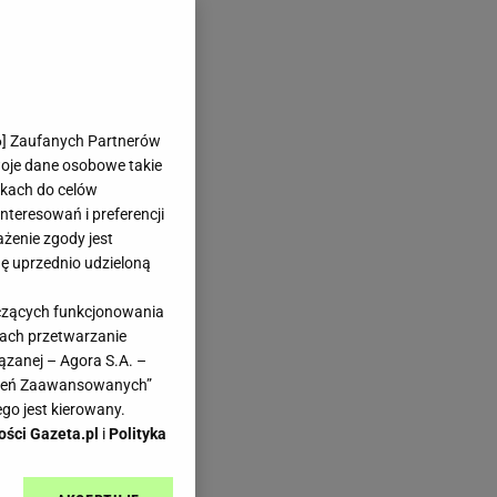
6
] Zaufanych Partnerów
woje dane osobowe takie
likach do celów
teresowań i preferencji
ażenie zgody jest
dę uprzednio udzieloną
yczących funkcjonowania
kach przetwarzanie
ązanej – Agora S.A. –
awień Zaawansowanych”
go jest kierowany.
ości Gazeta.pl
i
Polityka