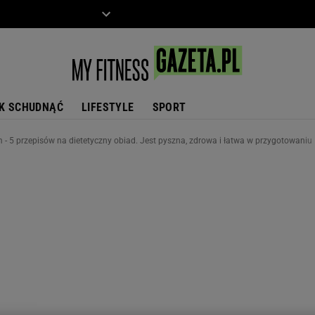
ZIECKO
MOTO
K SCHUDNĄĆ
LIFESTYLE
SPORT
m - 5 przepisów na dietetyczny obiad. Jest pyszna, zdrowa i łatwa w przygotowaniu