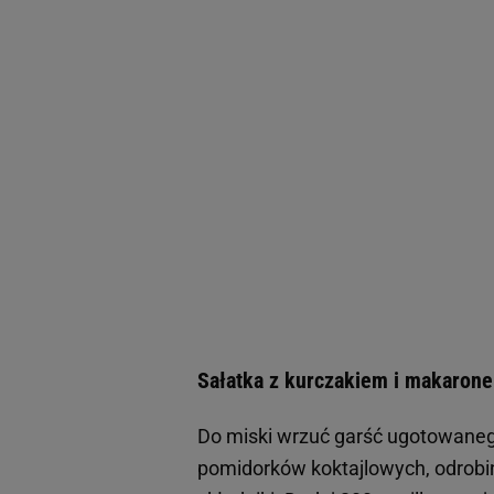
Sałatka z kurczakiem i makarone
Do miski wrzuć garść ugotowane
pomidorków koktajlowych, odrobinę