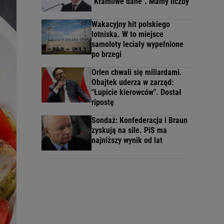
"Kłamliwe dane". Mamy liczby
Wakacyjny hit polskiego
lotniska. W to miejsce
samoloty leciały wypełnione
po brzegi
Orlen chwali się miliardami.
Obajtek uderza w zarząd:
"Łupicie kierowców". Dostał
ripostę
Sondaż: Konfederacja i Braun
zyskują na sile. PiS ma
najniższy wynik od lat