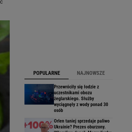
ść
POPULARNE
NAJNOWSZE
Przewróciły się łodzie z
uczestnikami obozu
żeglarskiego. Służby
wyciągnęły z wody ponad 30
osób
Orlen taniej sprzedaje paliwo
Ukrainie? Prezes oburzony.