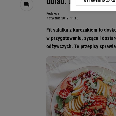
obiad. Jest pyszna, 
USTAWIENIA ZAA
Klikając „Akceptuję” wyra
Zaufanych Partnerów i A
Redakcja
dotyczące plików cookie,
7 stycznia 2019, 11:15
odnośnik „Ustawienia pr
plików cookie możliwa je
Fit sałatka z kurczakiem to dosko
My, nasi Zaufani Partne
w przygotowaniu, sycąca i dosta
Użycie dokładnych danych
odżywczych. Te przepisy sprawią,
Przechowywanie informacji
badnie odbiorców i uleps