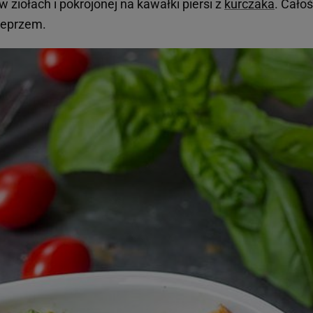
w ziołach i pokrojonej na kawałki piersi z
kurczaka
. Cało
pieprzem.