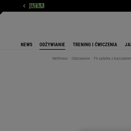
WIADOMOŚCI
NEXT
SPORT
PLOTEK
D
NEWS
ODŻYWIANIE
TRENING I ĆWICZENIA
JA
Myfitness
Odżywianie
Fit sałatka z kurczakie