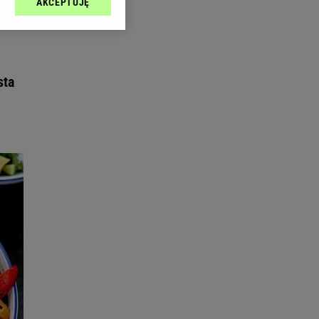
AKCEPTUJĘ
l sp. z o.o., jej
ić swoje preferencje
arzania danych poprzez
ych”. Zmiana ustawień
sta
ach:
 celów identyfikacji.
omiar reklam i treści,