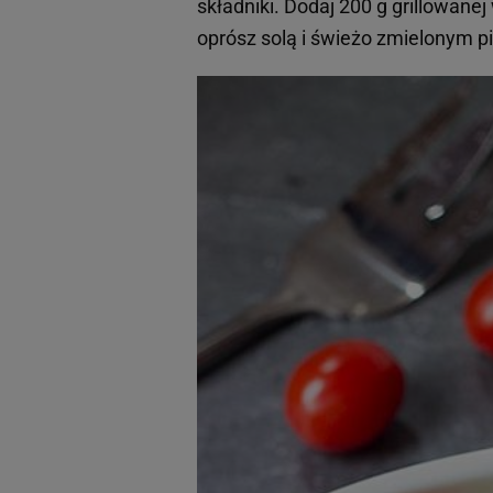
składniki. Dodaj 200 g grillowanej 
oprósz solą i świeżo zmielonym 