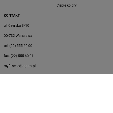
Ciepłe kołdry
KONTAKT
ul. Czerska 8/10
00-732 Warszawa
tel. (22) 555 60 00
fax. (22) 555 60 01
myfitness@agora.pl
Sport
Dziecko
TOK FM
Horoskopy
Gazeta Wyborcza
Zakupy
Haps
Wiadomości
Gazeta.pl
Poczta
Wszystkie artykuły
Facebook