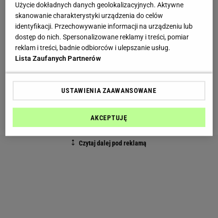
pieczenia oraz masło roślinne mają w swoim
Użycie dokładnych danych geolokalizacyjnych. Aktywne
składzie izomery trans kwasów tłuszczowych. Są
skanowanie charakterystyki urządzenia do celów
identyfikacji. Przechowywanie informacji na urządzeniu lub
one używane do przedłużenia daty ważności
dostęp do nich. Spersonalizowane reklamy i treści, pomiar
produktów smażonych i przetworzonych, do
reklam i treści, badnie odbiorców i ulepszanie usług.
utwardzania produktów spożywczych, nie brakuje
Lista Zaufanych Partnerów
ich w potrawach typu fast food, słonych
przekąskach,
ciastach
i drożdżówkach. Są bardzo
USTAWIENIA ZAAWANSOWANE
szkodliwe i przyczyniają się do wielu groźnych
schorzeń.
AKCEPTUJĘ