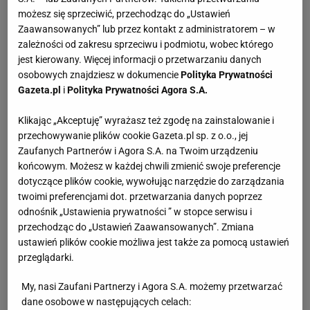
możesz się sprzeciwić, przechodząc do „Ustawień
Zaawansowanych” lub przez kontakt z administratorem – w
zależności od zakresu sprzeciwu i podmiotu, wobec którego
jest kierowany. Więcej informacji o przetwarzaniu danych
osobowych znajdziesz w dokumencie
Polityka Prywatności
Gazeta.pl
i
Polityka Prywatności Agora S.A.
Klikając „Akceptuję” wyrażasz też zgodę na zainstalowanie i
przechowywanie plików cookie Gazeta.pl sp. z o.o., jej
Zaufanych Partnerów i Agora S.A. na Twoim urządzeniu
końcowym. Możesz w każdej chwili zmienić swoje preferencje
dotyczące plików cookie, wywołując narzędzie do zarządzania
twoimi preferencjami dot. przetwarzania danych poprzez
odnośnik „Ustawienia prywatności ” w stopce serwisu i
Pinterest
przechodząc do „Ustawień Zaawansowanych”. Zmiana
ustawień plików cookie możliwa jest także za pomocą ustawień
MIT 1: Margaryna jest zdrowsza niż masło
przeglądarki.
My, nasi Zaufani Partnerzy i Agora S.A. możemy przetwarzać
Margaryny twarde, czyli te, których używamy do
dane osobowe w następujących celach: