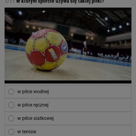
1/11
W którym sporcie używa się takiej piłki?
w piłce wodnej
w piłce ręcznej
w piłce siatkowej
w tenisie