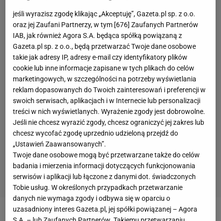
jeśli wyrazisz zgodę klikając „Akceptuję”, Gazeta.pl sp. z o.o.
oraz jej Zaufani Partnerzy, w tym [
676
] Zaufanych Partnerów
IAB, jak również Agora S.A. będąca spółką powiązaną z
Gazeta.pl sp. z o.o., będą przetwarzać Twoje dane osobowe
takie jak adresy IP, adresy e-mail czy identyfikatory plików
cookie lub inne informacje zapisane w tych plikach do celów
marketingowych, w szczególności na potrzeby wyświetlania
reklam dopasowanych do Twoich zainteresowań i preferencji w
swoich serwisach, aplikacjach i w Internecie lub personalizacji
treści w nich wyświetlanych. Wyrażenie zgody jest dobrowolne.
Jeśli nie chcesz wyrazić zgody, chcesz ograniczyć jej zakres lub
chcesz wycofać zgodę uprzednio udzieloną przejdź do
„Ustawień Zaawansowanych”.
Twoje dane osobowe mogą być przetwarzane także do celów
badania i mierzenia informacji dotyczących funkcjonowania
serwisów i aplikacji lub łączone z danymi dot. świadczonych
Tobie usług. W określonych przypadkach przetwarzanie
danych nie wymaga zgody i odbywa się w oparciu o
uzasadniony interes Gazeta.pl, jej spółki powiązanej – Agora
S.A. – lub Zaufanych Partnerów. Takiemu przetwarzaniu