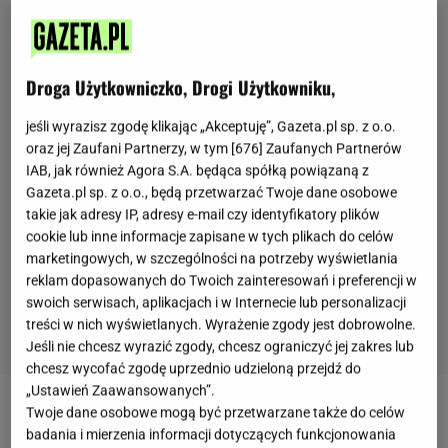
Droga Użytkowniczko, Drogi Użytkowniku,
jeśli wyrazisz zgodę klikając „Akceptuję”, Gazeta.pl sp. z o.o.
oraz jej Zaufani Partnerzy, w tym [
676
] Zaufanych Partnerów
IAB, jak również Agora S.A. będąca spółką powiązaną z
Gazeta.pl sp. z o.o., będą przetwarzać Twoje dane osobowe
takie jak adresy IP, adresy e-mail czy identyfikatory plików
cookie lub inne informacje zapisane w tych plikach do celów
marketingowych, w szczególności na potrzeby wyświetlania
reklam dopasowanych do Twoich zainteresowań i preferencji w
swoich serwisach, aplikacjach i w Internecie lub personalizacji
treści w nich wyświetlanych. Wyrażenie zgody jest dobrowolne.
Jeśli nie chcesz wyrazić zgody, chcesz ograniczyć jej zakres lub
chcesz wycofać zgodę uprzednio udzieloną przejdź do
„Ustawień Zaawansowanych”.
Twoje dane osobowe mogą być przetwarzane także do celów
Awokado - owoc pełen prozdrowotnych
badania i mierzenia informacji dotyczących funkcjonowania