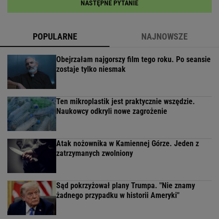
NASTĘPNE PYTANIE
POPULARNE
NAJNOWSZE
Obejrzałam najgorszy film tego roku. Po seansie
zostaje tylko niesmak
Ten mikroplastik jest praktycznie wszędzie.
Naukowcy odkryli nowe zagrożenie
Atak nożownika w Kamiennej Górze. Jeden z
zatrzymanych zwolniony
Sąd pokrzyżował plany Trumpa. "Nie znamy
żadnego przypadku w historii Ameryki"