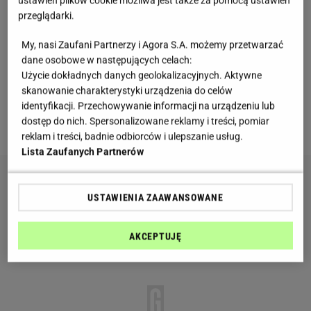
ustawień plików cookie możliwa jest także za pomocą ustawień
Narodowy Uniwersytet w Singapurze wykazało
przeglądarki.
natomiast, iż pestka awokado zawiera dwukrotnie
większą dawkę antyoksydantów niż jego pozostała
My, nasi Zaufani Partnerzy i Agora S.A. możemy przetwarzać
dane osobowe w następujących celach:
część. Badanie opublikowane w czasopiśmie Cancer
Użycie dokładnych danych geolokalizacyjnych. Aktywne
Research wykazało również, że przeciwutleniacze
skanowanie charakterystyki urządzenia do celów
znajdujące się w ekstrakcie z pestki awokado mogą
identyfikacji. Przechowywanie informacji na urządzeniu lub
dostęp do nich. Spersonalizowane reklamy i treści, pomiar
chronić przed białaczką szpikową.
reklam i treści, badnie odbiorców i ulepszanie usług.
Lista Zaufanych Partnerów
USTAWIENIA ZAAWANSOWANE
AKCEPTUJĘ