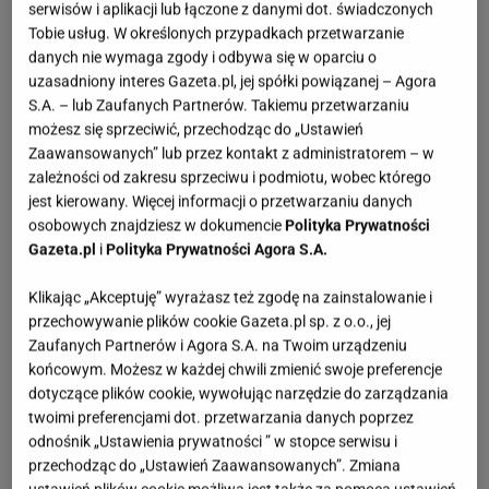
właściwości
serwisów i aplikacji lub łączone z danymi dot. świadczonych
Tobie usług. W określonych przypadkach przetwarzanie
danych nie wymaga zgody i odbywa się w oparciu o
Znajdujący się w awokado kwas oleinowy obniża
uzasadniony interes Gazeta.pl, jej spółki powiązanej – Agora
poziom cholesterolu, natomiast potas, witaminy
S.A. – lub Zaufanych Partnerów. Takiemu przetwarzaniu
C,E,A,K oraz te z grupy B pozytywnie wpływają m.in.
możesz się sprzeciwić, przechodząc do „Ustawień
na układ nerwowy. Owoc ten jedzony regularnie
Zaawansowanych” lub przez kontakt z administratorem – w
zależności od zakresu sprzeciwu i podmiotu, wobec którego
przynosi wiele dobrego naszemu organizmowi.
jest kierowany. Więcej informacji o przetwarzaniu danych
Mimo wszystko z jego ilością nie należy
osobowych znajdziesz w dokumencie
Polityka Prywatności
przesadzać, gdyż jest kaloryczne - średniej wielkości
Gazeta.pl
i
Polityka Prywatności Agora S.A.
awokado ma około 230 kcal. Miąższ awokado jest
Klikając „Akceptuję” wyrażasz też zgodę na zainstalowanie i
uważany za jedno z najlepszych źródeł tłuszczu oraz
przechowywanie plików cookie Gazeta.pl sp. z o.o., jej
antyoksydantów, które opóźniają procesy starzenia,
Zaufanych Partnerów i Agora S.A. na Twoim urządzeniu
końcowym. Możesz w każdej chwili zmienić swoje preferencje
zapobiegają chorobom układu krążenia, serca oraz
dotyczące plików cookie, wywołując narzędzie do zarządzania
działają antynowotworowo.
twoimi preferencjami dot. przetwarzania danych poprzez
odnośnik „Ustawienia prywatności ” w stopce serwisu i
Badanie naukowe z 2003 roku wykonane przez
przechodząc do „Ustawień Zaawansowanych”. Zmiana