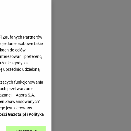
6
] Zaufanych Partnerów
woje dane osobowe takie
likach do celów
teresowań i preferencji
ażenie zgody jest
dę uprzednio udzieloną
yczących funkcjonowania
kach przetwarzanie
ązanej – Agora S.A. –
awień Zaawansowanych”
go jest kierowany.
ości Gazeta.pl
i
Polityka
ć,