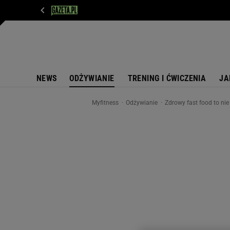
WIADOMOŚCI
NEXT
SPORT
PLOTEK
D
NEWS
ODŻYWIANIE
TRENING I ĆWICZENIA
JA
Myfitness
Odżywianie
Zdrowy fast food to ni