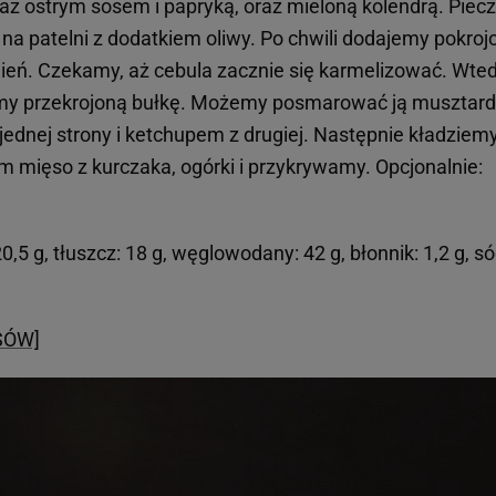
az ostrym sosem i papryką, oraz mieloną kolendrą. Piecz
na patelni z dodatkiem oliwy. Po chwili dodajemy pokroj
ień. Czekamy, aż cebula zacznie się karmelizować. Wte
amy przekrojoną bułkę. Możemy posmarować ją musztar
ednej strony i ketchupem z drugiej. Następnie kładziem
em mięso z kurczaka, ogórki i przykrywamy. Opcjonalnie:
20,5 g, tłuszcz: 18 g, węglowodany: 42 g, błonnik: 1,2 g, só
ISÓW]