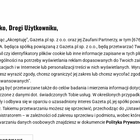
ko, Drogi Użytkowniku,
jąc „Akceptuję”, Gazeta.pl sp. z o.o. oraz jej Zaufani Partnerzy, w tym [
67
.A. będąca spółką powiązaną z Gazeta.pl sp. z o.o., będą przetwarzać T
ail czy identyfikatory plików cookie lub inne informacje zapisane w tych p
gólności na potrzeby wyświetlania reklam dopasowanych do Twoich zain
acjach i w Internecie lub personalizacji treści w nich wyświetlanych. Wyr
cesz wyrazić zgody, chcesz ograniczyć jej zakres lub chcesz wycofać zgo
aawansowanych”.
 być przetwarzane także do celów badania i mierzenia informacji dot
 łączone z danymi dot. świadczonych Tobie usług. W określonych przypad
i odbywa się w oparciu o uzasadniony interes Gazeta.pl, jej spółki powi
. Takiemu przetwarzaniu możesz się sprzeciwić, przechodząc do „Ust
nistratorem – w zależności od zakresu sprzeciwu i podmiotu, wobec które
etwarzaniu danych osobowych znajdziesz w dokumencie
Polityka Prywatn
nie oksymoron. Trzeba tylko wiedzie