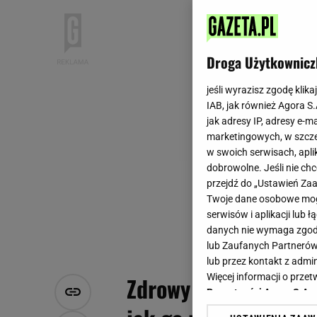
Droga Użytkownicz
jeśli wyrazisz zgodę klika
IAB, jak również Agora S
jak adresy IP, adresy e-m
marketingowych, w szcze
w swoich serwisach, aplik
dobrowolne. Jeśli nie ch
przejdź do „Ustawień Z
Twoje dane osobowe mogą
serwisów i aplikacji lub
danych nie wymaga zgody 
lub Zaufanych Partnerów
lub przez kontakt z admi
Więcej informacji o prz
Zdrowy fast food to 
Prywatności Agora S.A.