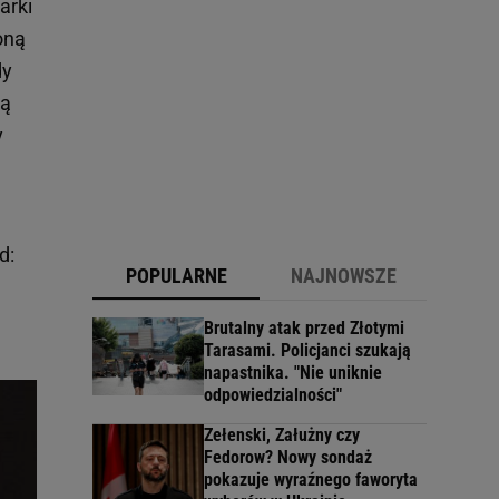
arki
oną
dy
dą
y
d:
POPULARNE
NAJNOWSZE
Brutalny atak przed Złotymi
Tarasami. Policjanci szukają
napastnika. "Nie uniknie
odpowiedzialności"
Zełenski, Załużny czy
Fedorow? Nowy sondaż
pokazuje wyraźnego faworyta