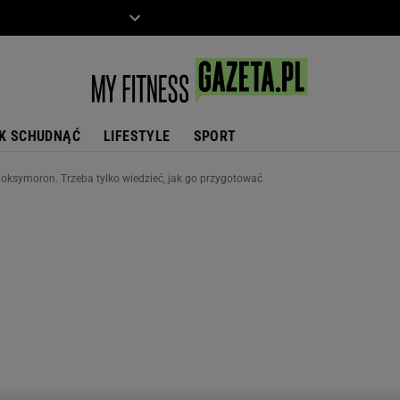
ZIECKO
MOTO
K SCHUDNĄĆ
LIFESTYLE
SPORT
e oksymoron. Trzeba tylko wiedzieć, jak go przygotować