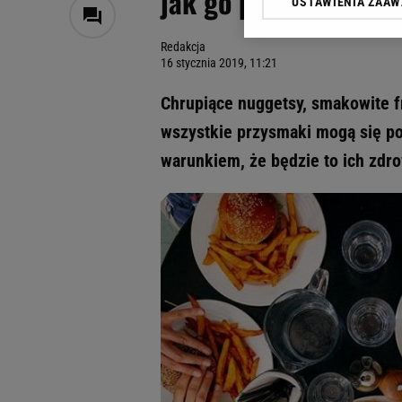
jak go przygotować
USTAWIENIA ZAA
Klikając „Akceptuję” wyra
Zaufanych Partnerów i A
Redakcja
dotyczące plików cookie,
16 stycznia 2019, 11:21
odnośnik „Ustawienia pr
plików cookie możliwa je
Chrupiące nuggetsy, smakowite fr
My, nasi Zaufani Partne
wszystkie przysmaki mogą się poj
Użycie dokładnych danych
warunkiem, że będzie to ich zdr
Przechowywanie informacji
badnie odbiorców i uleps