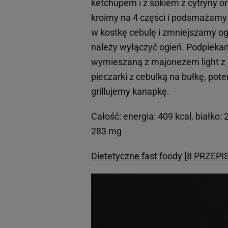
ketchupem i z sokiem z cytryny or
kroimy na 4 części i podsmażamy 
w kostkę cebulę i zmniejszamy og
należy wyłączyć ogień. Podpiek
wymieszaną z majonezem light z j
pieczarki z cebulką na bułkę, pot
grillujemy kanapkę.
Całość: energia: 409 kcal, białko: 
283 mg
Dietetyczne fast foody [8 PRZEP