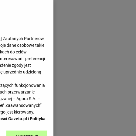
6
] Zaufanych Partnerów
woje dane osobowe takie
likach do celów
teresowań i preferencji
ażenie zgody jest
dę uprzednio udzieloną
yczących funkcjonowania
kach przetwarzanie
ązanej – Agora S.A. –
awień Zaawansowanych”
go jest kierowany.
ości Gazeta.pl
i
Polityka
iu