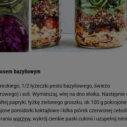
 sosem bazyliowym
 greckiego, 1/2 łyżeczki pesto bazyliowego, świeżo
rowego) i soli. Wymieszaj, wlej na dno słoika. Następnie
ółtej papryki, łyżkę zielonego groszku, ok 100 g pokrojon
jone pomidorki koktajlowe i kilka piórek czerwonej cebuli
erania
warzyw
, wykrój cienkie paski cukinii i uzupełnij nim