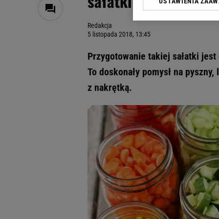
sałatki w słoiku. Id
USTAWIENIA ZAA
Klikając „Akceptuję” wyra
Zaufanych Partnerów i A
Redakcja
dotyczące plików cookie,
5 listopada 2018, 13:45
odnośnik „Ustawienia pr
plików cookie możliwa je
Przygotowanie takiej sałatki jest 
My, nasi Zaufani Partne
To doskonały pomysł na pyszny, l
Użycie dokładnych danych
z nakrętką.
Przechowywanie informacji
badnie odbiorców i uleps