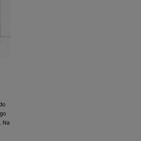
 do
ego
. Na
i