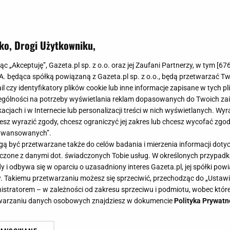
ko, Drogi Użytkowniku,
jąc „Akceptuję”, Gazeta.pl sp. z o.o. oraz jej Zaufani Partnerzy, w tym [
67
.A. będąca spółką powiązaną z Gazeta.pl sp. z o.o., będą przetwarzać T
ail czy identyfikatory plików cookie lub inne informacje zapisane w tych p
gólności na potrzeby wyświetlania reklam dopasowanych do Twoich zain
acjach i w Internecie lub personalizacji treści w nich wyświetlanych. Wyr
cesz wyrazić zgody, chcesz ograniczyć jej zakres lub chcesz wycofać zgo
aawansowanych”.
 być przetwarzane także do celów badania i mierzenia informacji dot
 łączone z danymi dot. świadczonych Tobie usług. W określonych przypad
i odbywa się w oparciu o uzasadniony interes Gazeta.pl, jej spółki powi
. Takiemu przetwarzaniu możesz się sprzeciwić, przechodząc do „Ust
nistratorem – w zależności od zakresu sprzeciwu i podmiotu, wobec które
etwarzaniu danych osobowych znajdziesz w dokumencie
Polityka Prywatn
 przepisów na proste w przygotowan