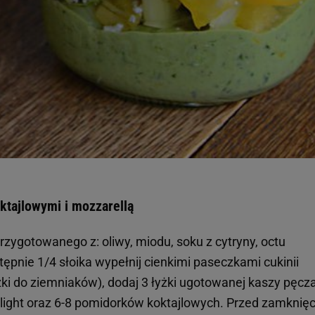
ktajlowymi i mozzarellą
przygotowanego z: oliwy, miodu, soku z cytryny, octu
tępnie 1/4 słoika wypełnij cienkimi paseczkami cukinii
czki do ziemniaków), dodaj 3 łyżki ugotowanej kaszy pęcz
 light oraz 6-8 pomidorków koktajlowych. Przed zamknię