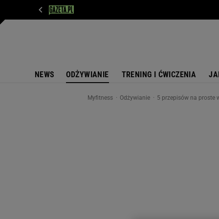
WIADOMOŚCI
NEXT
SPORT
PLOTEK
D
NEWS
ODŻYWIANIE
TRENING I ĆWICZENIA
JA
Myfitness
Odżywianie
5 przepisów na proste 