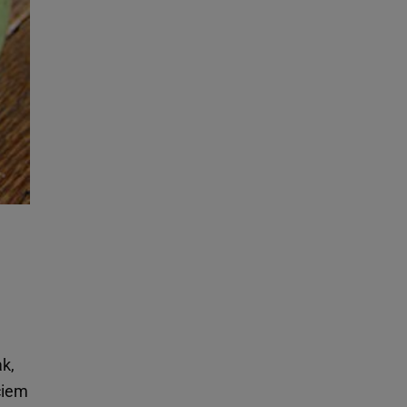
ak,
ciem