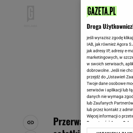
Droga Użytkownicz
jeśli wyrazisz zgodę klika
IAB, jak również Agora S
jak adresy IP, adresy e-m
marketingowych, w szcze
w swoich serwisach, aplik
dobrowolne. Jeśli nie ch
przejdź do „Ustawień Z
Twoje dane osobowe mogą
serwisów i aplikacji lub
danych nie wymaga zgody 
lub Zaufanych Partnerów
lub przez kontakt z admi
Więcej informacji o prz
Przerwa na lunch! 5
Prywatności Agora S.A.