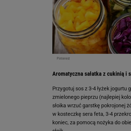
Pinterest
Aromatyczna sałatka z cukinią i
Przygotuj sos z 3-4 łyżek jogurtu
zmielonego pieprzu (najlepiej kolo
słoika wrzuć garstkę pokrojonej ż
w kosteczkę sera feta, 3-4 przekro
koniec, za pomocą nożyka do obi
słoik.