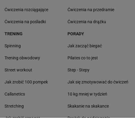
Ćwiczenia rozciągające
Ćwiczenia na przedramie
Ćwiczenia na pośladki
Ćwiczenia na drążku
TRENING
PORADY
Spinning
Jak zacząć biegać
Trening obwodowy
Pilates co to jest
Street workout
Step - Stepy
Jak zrobić 100 pompek
Jak się zmotywować do ćwiczeń
Callanetics
10 kg mniej w tydzień
Stretching
Skakanie na skakance
Jak zrobić szpagat
Drążek do podciągania
Plan treningowy w domu
Kalistenika - plan treningowy