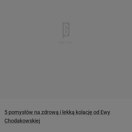
5 pomysłów na zdrową i lekką kolację od Ewy
Chodakowskiej