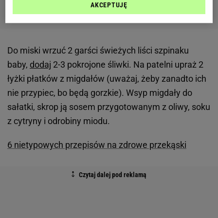
AKCEPTUJĘ
Do miski wrzuć 2 garści świeżych liści szpinaku
baby,
dodaj
2-3 pokrojone śliwki. Na patelni upraż 2
łyżki płatków z migdałów (uważaj, żeby zanadto ich
nie przypiec, bo będą gorzkie). Wsyp migdały do
sałatki, skrop ją sosem przygotowanym z oliwy, soku
z cytryny i odrobiny miodu.
6 nietypowych przepisów na zdrowe przekąski