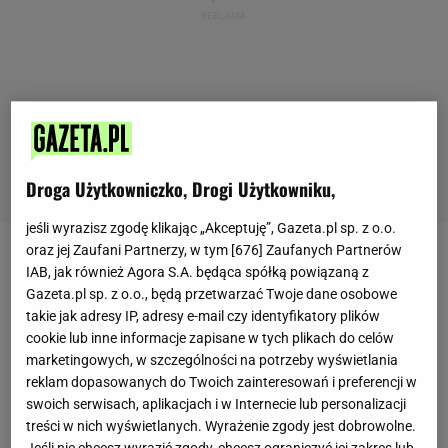
Droga Użytkowniczko, Drogi Użytkowniku,
jeśli wyrazisz zgodę klikając „Akceptuję”, Gazeta.pl sp. z o.o.
oraz jej Zaufani Partnerzy, w tym [
676
] Zaufanych Partnerów
Mało ćwiczenia, mało jedzenia
IAB, jak również Agora S.A. będąca spółką powiązaną z
Gazeta.pl sp. z o.o., będą przetwarzać Twoje dane osobowe
Kilokalorie, czasem zwane też po prostu
kaloriami
takie jak adresy IP, adresy e-mail czy identyfikatory plików
cookie lub inne informacje zapisane w tych plikach do celów
albo oznaczane jako "kcal", to miara energii, jaką
marketingowych, w szczególności na potrzeby wyświetlania
nasz organizm otrzyma po spożyciu danego
reklam dopasowanych do Twoich zainteresowań i preferencji w
produktu żywnościowego. Ilość kalorii, jakich
swoich serwisach, aplikacjach i w Internecie lub personalizacji
treści w nich wyświetlanych. Wyrażenie zgody jest dobrowolne.
potrzebuje nasz organizm zależna jest od tego, jak