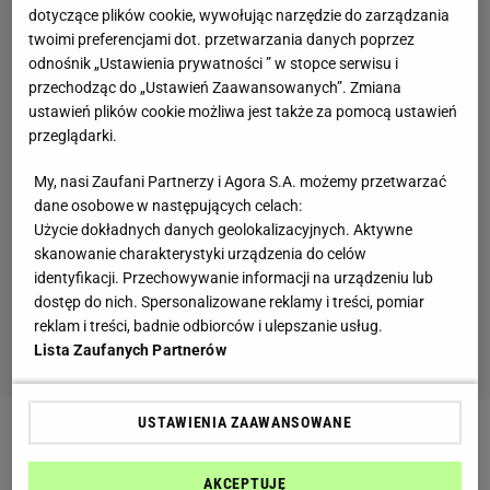
dotyczące plików cookie, wywołując narzędzie do zarządzania
twoimi preferencjami dot. przetwarzania danych poprzez
odnośnik „Ustawienia prywatności ” w stopce serwisu i
przechodząc do „Ustawień Zaawansowanych”. Zmiana
ustawień plików cookie możliwa jest także za pomocą ustawień
przeglądarki.
My, nasi Zaufani Partnerzy i Agora S.A. możemy przetwarzać
dane osobowe w następujących celach:
Użycie dokładnych danych geolokalizacyjnych. Aktywne
skanowanie charakterystyki urządzenia do celów
identyfikacji. Przechowywanie informacji na urządzeniu lub
dostęp do nich. Spersonalizowane reklamy i treści, pomiar
reklam i treści, badnie odbiorców i ulepszanie usług.
Lista Zaufanych Partnerów
USTAWIENIA ZAAWANSOWANE
Jeśli więc szukasz
diety
treningowej, chociaż Twój
trening sprowadza się do pół godziny lekkich
AKCEPTUJĘ