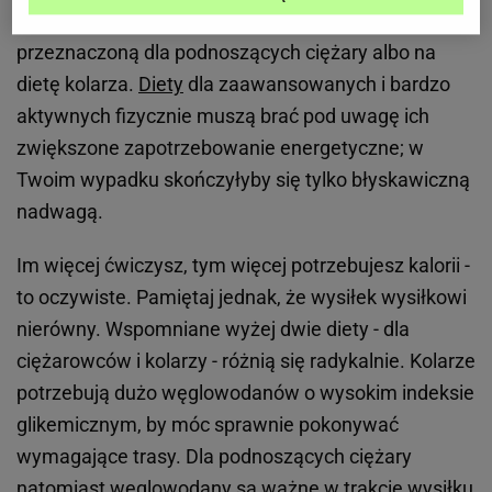
ćwiczeń raz w tygodniu, nie decyduj się na dietę
przeznaczoną dla podnoszących ciężary albo na
dietę kolarza.
Diety
dla zaawansowanych i bardzo
aktywnych fizycznie muszą brać pod uwagę ich
zwiększone zapotrzebowanie energetyczne; w
Twoim wypadku skończyłyby się tylko błyskawiczną
nadwagą.
Im więcej ćwiczysz, tym więcej potrzebujesz kalorii -
to oczywiste. Pamiętaj jednak, że wysiłek wysiłkowi
nierówny. Wspomniane wyżej dwie diety - dla
ciężarowców i kolarzy - różnią się radykalnie. Kolarze
potrzebują dużo węglowodanów o wysokim indeksie
glikemicznym, by móc sprawnie pokonywać
wymagające trasy. Dla podnoszących ciężary
natomiast węglowodany są ważne w trakcie wysiłku