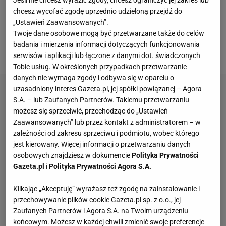
Jeśli nie chcesz wyrazić zgody, chcesz ograniczyć jej zakres lub
wiele energii zużywa on na swoje funkcjonowanie.
chcesz wycofać zgodę uprzednio udzieloną przejdź do
Osoby wyższe zużyją jej więcej niż niższe, tak jak
„Ustawień Zaawansowanych”.
Twoje dane osobowe mogą być przetwarzane także do celów
aktywne więcej niż te prowadzące siedzący tryb
badania i mierzenia informacji dotyczących funkcjonowania
życia.
serwisów i aplikacji lub łączone z danymi dot. świadczonych
Tobie usług. W określonych przypadkach przetwarzanie
danych nie wymaga zgody i odbywa się w oparciu o
uzasadniony interes Gazeta.pl, jej spółki powiązanej – Agora
S.A. – lub Zaufanych Partnerów. Takiemu przetwarzaniu
możesz się sprzeciwić, przechodząc do „Ustawień
Zaawansowanych” lub przez kontakt z administratorem – w
zależności od zakresu sprzeciwu i podmiotu, wobec którego
jest kierowany. Więcej informacji o przetwarzaniu danych
osobowych znajdziesz w dokumencie
Polityka Prywatności
Gazeta.pl
i
Polityka Prywatności Agora S.A.
Klikając „Akceptuję” wyrażasz też zgodę na zainstalowanie i
przechowywanie plików cookie Gazeta.pl sp. z o.o., jej
Zaufanych Partnerów i Agora S.A. na Twoim urządzeniu
końcowym. Możesz w każdej chwili zmienić swoje preferencje