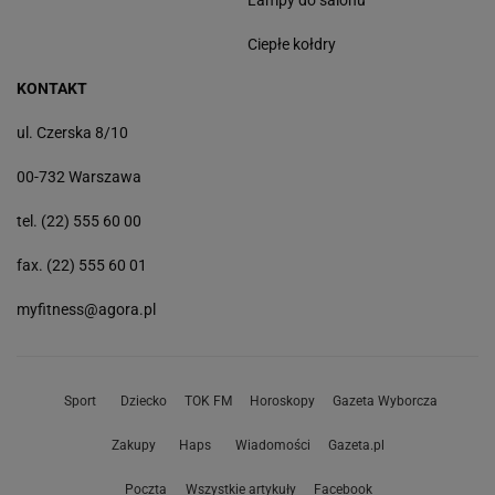
Lampy do salonu
Ciepłe kołdry
KONTAKT
ul. Czerska 8/10
00-732 Warszawa
tel. (22) 555 60 00
fax. (22) 555 60 01
myfitness@agora.pl
Sport
Dziecko
TOK FM
Horoskopy
Gazeta Wyborcza
Zakupy
Haps
Wiadomości
Gazeta.pl
Poczta
Wszystkie artykuły
Facebook