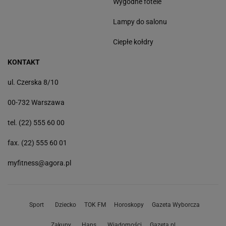
Wygodne fotele
Lampy do salonu
Ciepłe kołdry
KONTAKT
ul. Czerska 8/10
00-732 Warszawa
tel. (22) 555 60 00
fax. (22) 555 60 01
myfitness@agora.pl
Sport
Dziecko
TOK FM
Horoskopy
Gazeta Wyborcza
Zakupy
Haps
Wiadomości
Gazeta.pl