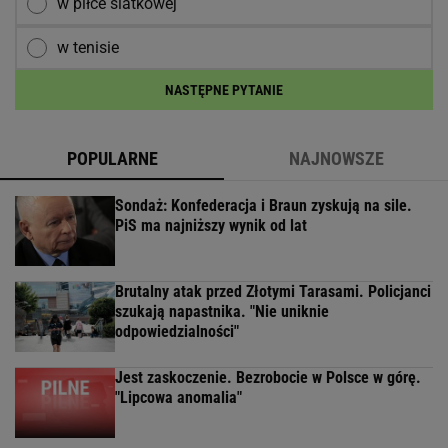
w piłce siatkowej
w tenisie
NASTĘPNE PYTANIE
POPULARNE
NAJNOWSZE
Sondaż: Konfederacja i Braun zyskują na sile.
PiS ma najniższy wynik od lat
Brutalny atak przed Złotymi Tarasami. Policjanci
szukają napastnika. "Nie uniknie
odpowiedzialności"
Jest zaskoczenie. Bezrobocie w Polsce w górę.
"Lipcowa anomalia"