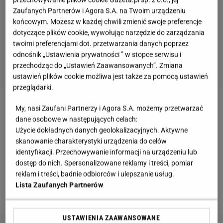
Zaufanych Partnerów i Agora S.A. na Twoim urządzeniu
końcowym. Możesz w każdej chwili zmienić swoje preferencje
dotyczące plików cookie, wywołując narzędzie do zarządzania
twoimi preferencjami dot. przetwarzania danych poprzez
odnośnik „Ustawienia prywatności ” w stopce serwisu i
przechodząc do „Ustawień Zaawansowanych”. Zmiana
ustawień plików cookie możliwa jest także za pomocą ustawień
przeglądarki.
My, nasi Zaufani Partnerzy i Agora S.A. możemy przetwarzać
W orzechach można znaleźć
witaminę
E i B6.
dane osobowe w następujących celach:
Orzechy włoskie obniżają poziom złego cholesterolu
Użycie dokładnych danych geolokalizacyjnych. Aktywne
we krwi oraz zapobiegają powstawaniu zakrzepów.
skanowanie charakterystyki urządzenia do celów
Mogą również zwalczyć problem nadmiernego
identyfikacji. Przechowywanie informacji na urządzeniu lub
dostęp do nich. Spersonalizowane reklamy i treści, pomiar
pocenia się, żylaków, hemoroidów, a nawet trądziku.
reklam i treści, badnie odbiorców i ulepszanie usług.
Lista Zaufanych Partnerów
Zobacz: Hula hop. Ćwiczenia na talię i skręty tułowia
USTAWIENIA ZAAWANSOWANE