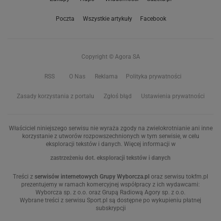
Poczta
Wszystkie artykuły
Facebook
Copyright © Agora SA
RSS
O Nas
Reklama
Polityka prywatności
Zasady korzystania z portalu
Zgłoś błąd
Ustawienia prywatności
Właściciel niniejszego serwisu nie wyraża zgody na zwielokrotnianie ani inne
korzystanie z utworów rozpowszechnionych w tym serwisie, w celu
eksploracji tekstów i danych. Więcej informacji w
zastrzeżeniu dot. eksploracji tekstów i danych
Treści z
serwisów internetowych Grupy Wyborcza.pl
oraz serwisu tokfm.pl
prezentujemy w ramach komercyjnej współpracy z ich wydawcami:
Wyborcza sp. z o.o. oraz Grupą Radiową Agory sp. z o.o.
Wybrane treści z serwisu Sport.pl są dostępne po wykupieniu płatnej
subskrypcji