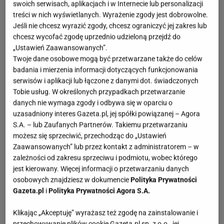
swoich serwisach, aplikacjach i w Internecie lub personalizacji
treści w nich wyświetlanych. Wyrażenie zgody jest dobrowolne.
Jeśli nie chcesz wyrazić zgody, chcesz ograniczyć jej zakres lub
chcesz wycofać zgodę uprzednio udzieloną przejdź do
„Ustawień Zaawansowanych”.
Twoje dane osobowe mogą być przetwarzane także do celów
badania i mierzenia informacji dotyczących funkcjonowania
serwisów i aplikacji lub łączone z danymi dot. świadczonych
Tobie usług. W określonych przypadkach przetwarzanie
danych nie wymaga zgody i odbywa się w oparciu o
uzasadniony interes Gazeta.pl, jej spółki powiązanej – Agora
S.A. – lub Zaufanych Partnerów. Takiemu przetwarzaniu
możesz się sprzeciwić, przechodząc do „Ustawień
Zaawansowanych” lub przez kontakt z administratorem – w
zależności od zakresu sprzeciwu i podmiotu, wobec którego
jest kierowany. Więcej informacji o przetwarzaniu danych
osobowych znajdziesz w dokumencie
Polityka Prywatności
Gazeta.pl
i
Polityka Prywatności Agora S.A.
Klikając „Akceptuję” wyrażasz też zgodę na zainstalowanie i
przechowywanie plików cookie Gazeta.pl sp. z o.o., jej