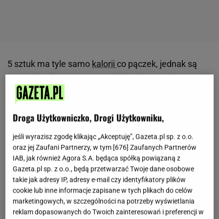
5 sztuk ma tyle samo
kalorii
co pączek, jednak są
znacznie zdrowsze - ten opis charakteryzuje
orzechy
włoskie. Kalorie w nich zawarte rzeczywiście są
duże. W 100 gramach produktu znajduje się aż 645
Droga Użytkowniczko, Drogi Użytkowniku,
kalorii
, co przekłada się na 16 gramów
białka
, 60,3
gramów tłuszczu, 18 gramów węglowodanów oraz
jeśli wyrazisz zgodę klikając „Akceptuję”, Gazeta.pl sp. z o.o.
oraz jej Zaufani Partnerzy, w tym [
676
] Zaufanych Partnerów
6,5 gramów błonnika. Od czasu do czasu warto
IAB, jak również Agora S.A. będąca spółką powiązaną z
jednak sięgać po orzechy włoskie, ze względu na ich
Gazeta.pl sp. z o.o., będą przetwarzać Twoje dane osobowe
zdrowotne właściwości.
takie jak adresy IP, adresy e-mail czy identyfikatory plików
cookie lub inne informacje zapisane w tych plikach do celów
marketingowych, w szczególności na potrzeby wyświetlania
reklam dopasowanych do Twoich zainteresowań i preferencji w