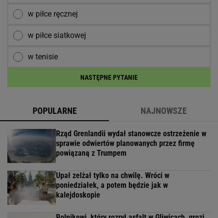
w piłce ręcznej
w piłce siatkowej
w tenisie
NASTĘPNE PYTANIE
POPULARNE
NAJNOWSZE
Rząd Grenlandii wydał stanowcze ostrzeżenie w
sprawie odwiertów planowanych przez firmę
powiązaną z Trumpem
Upał zelżał tylko na chwilę. Wróci w
poniedziałek, a potem będzie jak w
kalejdoskopie
Rolnikowi, który rozrył asfalt w Gliwicach, grozi