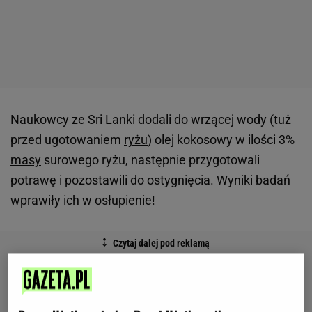
Naukowcy ze Sri Lanki
dodali
do wrzącej wody (tuż
przed ugotowaniem
ryżu
) olej kokosowy w ilości 3%
masy
surowego ryżu, następnie przygotowali
potrawę i pozostawili do ostygnięcia. Wyniki badań
wprawiły ich w osłupienie!