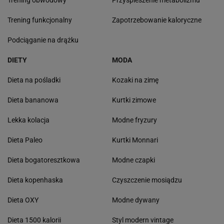
Trening obwodowy
Przyśpieszenie metabolizmu
Trening funkcjonalny
Zapotrzebowanie kaloryczne
Podciąganie na drążku
DIETY
MODA
Dieta na pośladki
Kozaki na zimę
Dieta bananowa
Kurtki zimowe
Lekka kolacja
Modne fryzury
Dieta Paleo
Kurtki Monnari
Dieta bogatoresztkowa
Modne czapki
Dieta kopenhaska
Czyszczenie mosiądzu
Dieta OXY
Modne dywany
Dieta 1500 kalorii
Styl modern vintage