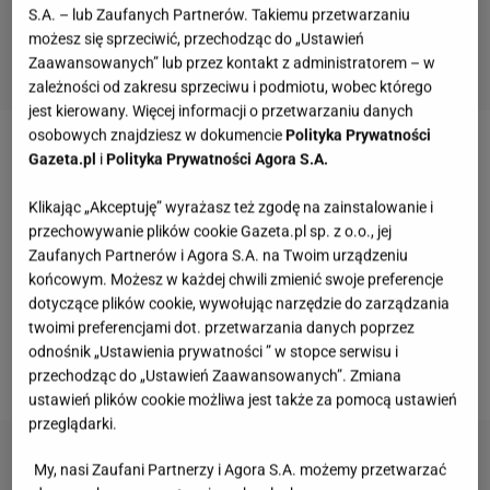
S.A. – lub Zaufanych Partnerów. Takiemu przetwarzaniu
możesz się sprzeciwić, przechodząc do „Ustawień
Zaawansowanych” lub przez kontakt z administratorem – w
zależności od zakresu sprzeciwu i podmiotu, wobec którego
jest kierowany. Więcej informacji o przetwarzaniu danych
osobowych znajdziesz w dokumencie
Polityka Prywatności
Dodanie lipidu, jakim jest olej kokosowy zmienia
Gazeta.pl
i
Polityka Prywatności Agora S.A.
strukturę ryżu, zmniejszając strawność skrobi, co za
Klikając „Akceptuję” wyrażasz też zgodę na zainstalowanie i
tym idzie - ugotowany w ten sposób ryż ma o
przechowywanie plików cookie Gazeta.pl sp. z o.o., jej
połowę mniej
kalorii
! Trzymanie ryżu po
Zaufanych Partnerów i Agora S.A. na Twoim urządzeniu
końcowym. Możesz w każdej chwili zmienić swoje preferencje
przyrządzeniu w niskiej temperaturze również
dotyczące plików cookie, wywołując narzędzie do zarządzania
wpływa na proces zmniejszenia liczby kalorii.
twoimi preferencjami dot. przetwarzania danych poprzez
odnośnik „Ustawienia prywatności ” w stopce serwisu i
telegraph.co.uk
przechodząc do „Ustawień Zaawansowanych”. Zmiana
ustawień plików cookie możliwa jest także za pomocą ustawień
przeglądarki.
My, nasi Zaufani Partnerzy i Agora S.A. możemy przetwarzać