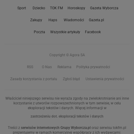
Sport
Dziecko
TOK FM
Horoskopy
Gazeta Wyborcza
Zakupy
Haps
Wiadomości
Gazeta.pl
Poczta
Wszystkie artykuły
Facebook
Copyright © Agora SA
RSS
O Nas
Reklama
Polityka prywatności
Zasady korzystania z portalu
Zgłoś błąd
Ustawienia prywatności
Właściciel niniejszego serwisu nie wyraża zgody na zwielokrotnianie ani inne
korzystanie z utworów rozpowszechnionych w tym serwisie, w celu
eksploracji tekstów i danych. Więcej informacji w
zastrzeżeniu dot. eksploracji tekstów i danych
Treści z
serwisów internetowych Grupy Wyborcza.pl
oraz serwisu tokfm.pl
prezentujemy w ramach komercyjnej współpracy z ich wydawcami: