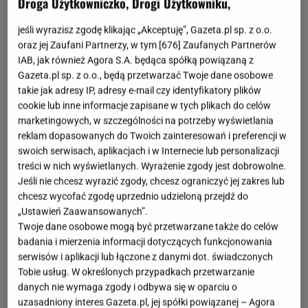
Droga Użytkowniczko, Drogi Użytkowniku,
jeśli wyrazisz zgodę klikając „Akceptuję”, Gazeta.pl sp. z o.o.
oraz jej Zaufani Partnerzy, w tym [
676
] Zaufanych Partnerów
IAB, jak również Agora S.A. będąca spółką powiązaną z
Gazeta.pl sp. z o.o., będą przetwarzać Twoje dane osobowe
takie jak adresy IP, adresy e-mail czy identyfikatory plików
cookie lub inne informacje zapisane w tych plikach do celów
marketingowych, w szczególności na potrzeby wyświetlania
reklam dopasowanych do Twoich zainteresowań i preferencji w
swoich serwisach, aplikacjach i w Internecie lub personalizacji
treści w nich wyświetlanych. Wyrażenie zgody jest dobrowolne.
Jeśli nie chcesz wyrazić zgody, chcesz ograniczyć jej zakres lub
chcesz wycofać zgodę uprzednio udzieloną przejdź do
„Ustawień Zaawansowanych”.
Twoje dane osobowe mogą być przetwarzane także do celów
badania i mierzenia informacji dotyczących funkcjonowania
serwisów i aplikacji lub łączone z danymi dot. świadczonych
Tobie usług. W określonych przypadkach przetwarzanie
danych nie wymaga zgody i odbywa się w oparciu o
uzasadniony interes Gazeta.pl, jej spółki powiązanej – Agora