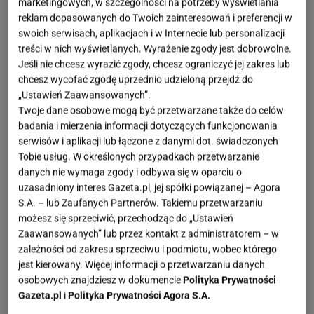
marketingowych, w szczególności na potrzeby wyświetlania
Obiad złożony z rumsztyku z mocnym cebulowym
reklam dopasowanych do Twoich zainteresowań i preferencji w
swoich serwisach, aplikacjach i w Internecie lub personalizacji
akcentem oraz okraszonych tłuszczem ziemniaków
treści w nich wyświetlanych. Wyrażenie zgody jest dobrowolne.
nie wydaje się dietetycznym posiłkiem. Jednak
Jeśli nie chcesz wyrazić zgody, chcesz ograniczyć jej zakres lub
istnieją sposoby, aby rumsztyk wieprzowy lub
chcesz wycofać zgodę uprzednio udzieloną przejdź do
„Ustawień Zaawansowanych”.
wołowy znacznie odchudzić. Aby to zrobić,
Twoje dane osobowe mogą być przetwarzane także do celów
wystarczy zrezygnować z wysokokalorycznych
badania i mierzenia informacji dotyczących funkcjonowania
dodatków oraz użyć do przyrządzenia dania
serwisów i aplikacji lub łączone z danymi dot. świadczonych
Tobie usług. W określonych przypadkach przetwarzanie
najchudszej partii mięsa wołowego lub
danych nie wymaga zgody i odbywa się w oparciu o
wieprzowego, czyli polędwicy. Możemy także
uzasadniony interes Gazeta.pl, jej spółki powiązanej – Agora
jeszcze bardziej przemontować przepis na rumsztyk
S.A. – lub Zaufanych Partnerów. Takiemu przetwarzaniu
wykorzystując mięso z piersi indyczej lub kurzej.
możesz się sprzeciwić, przechodząc do „Ustawień
Zaawansowanych” lub przez kontakt z administratorem – w
zależności od zakresu sprzeciwu i podmiotu, wobec którego
Polędwica wieprzowa - wysokobiałkowa i
jest kierowany. Więcej informacji o przetwarzaniu danych
niskokaloryczna
osobowych znajdziesz w dokumencie
Polityka Prywatności
Gazeta.pl
i
Polityka Prywatności Agora S.A.