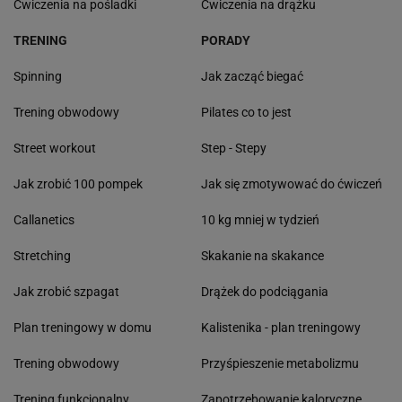
Ćwiczenia na pośladki
Ćwiczenia na drążku
TRENING
PORADY
Spinning
Jak zacząć biegać
Trening obwodowy
Pilates co to jest
Street workout
Step - Stepy
Jak zrobić 100 pompek
Jak się zmotywować do ćwiczeń
Callanetics
10 kg mniej w tydzień
Stretching
Skakanie na skakance
Jak zrobić szpagat
Drążek do podciągania
Plan treningowy w domu
Kalistenika - plan treningowy
Trening obwodowy
Przyśpieszenie metabolizmu
Trening funkcjonalny
Zapotrzebowanie kaloryczne