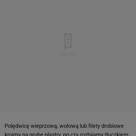
Polędwicę wieprzową, wołową lub filety drobiowe
kroimy na grube plastry, po czy rozbijamy tłuczkiem.