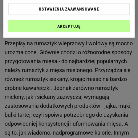
USTAWIENIA ZAAWANSOWANE
AKCEPTUJĘ
Przepisy na rumsztyk wieprzowy i wołowy są mocno
urozmaicone. Głównie chodzi o różnorodne sposoby
przygotowania mięsa - do najbardziej popularnych
należy rumsztyk z mięsa mielonego. Przyrządza się
również rumsztyk siekany, krojąc mięso na bardzo
drobne kawałeczki. Jednak zarówno rumsztyk
mielony, jak i siekany zazwyczaj wymagają
zastosowania dodatkowych produktów - jajka, mąki,
bułki
tartej, czyli spoiwa potrzebnego do uzyskania
odpowiedniej konsystencji i uformowania mięsa. A
są to, jak wiadomo, nadprogramowe kalorie. Innym