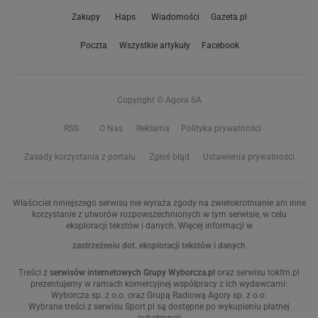
Zakupy
Haps
Wiadomości
Gazeta.pl
Poczta
Wszystkie artykuły
Facebook
Copyright © Agora SA
RSS
O Nas
Reklama
Polityka prywatności
Zasady korzystania z portalu
Zgłoś błąd
Ustawienia prywatności
Właściciel niniejszego serwisu nie wyraża zgody na zwielokrotnianie ani inne
korzystanie z utworów rozpowszechnionych w tym serwisie, w celu
eksploracji tekstów i danych. Więcej informacji w
zastrzeżeniu dot. eksploracji tekstów i danych
Treści z
serwisów internetowych Grupy Wyborcza.pl
oraz serwisu tokfm.pl
prezentujemy w ramach komercyjnej współpracy z ich wydawcami:
Wyborcza sp. z o.o. oraz Grupą Radiową Agory sp. z o.o.
Wybrane treści z serwisu Sport.pl są dostępne po wykupieniu płatnej
subskrypcji