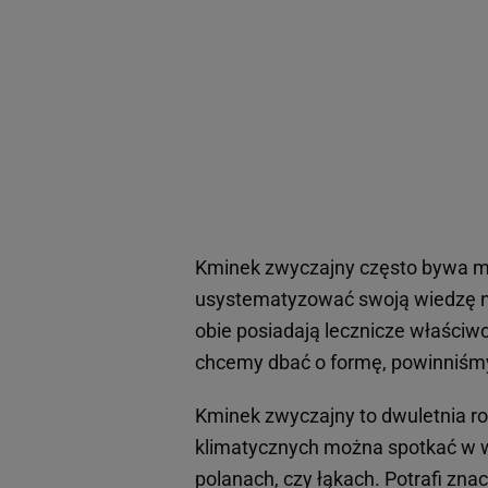
Kminek zwyczajny często bywa m
usystematyzować swoją wiedzę na 
obie posiadają lecznicze właściwoś
chcemy dbać o formę, powinniśmy
Kminek zwyczajny to dwuletnia ro
klimatycznych można spotkać w wi
polanach, czy łąkach. Potrafi zn