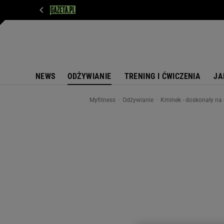
WIADOMOŚCI
NEXT
SPORT
PLOTEK
D
NEWS
ODŻYWIANIE
TRENING I ĆWICZENIA
JA
Myfitness
Odżywianie
Kminek - doskonały na