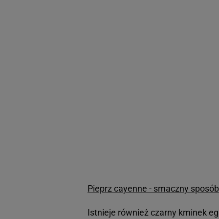
Pieprz cayenne - smaczny sposó
Istnieje również czarny kminek eg