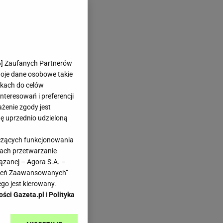
6
] Zaufanych Partnerów
woje dane osobowe takie
likach do celów
teresowań i preferencji
ażenie zgody jest
dę uprzednio udzieloną
yczących funkcjonowania
kach przetwarzanie
ązanej – Agora S.A. –
awień Zaawansowanych”
go jest kierowany.
ości Gazeta.pl
i
Polityka