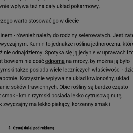
wnie wpływa też na cały układ pokarmowy.
czego warto stosować go w diecie
inem - również należy do rodziny selerowatych. Jest za
wyczajnym. Kumin to jednakże roślina jednoroczna, któr
uż nie odnajdziemy. Spotyka się ją jedynie w uprawach i t
est bowiem nie dość
odporna
na mrozy, by można ją było
ymski także posiada wiele leczniczych właściwości - dzi
apotnie. Korzystnie wpływa na układ krwionośny, układ
nie soków trawiennych. Obie rośliny są bardzo często
t smak - kmin rzymski posiada lekko cytrusową nutę,
k zwyczajny ma lekko piekący, korzenny smak i