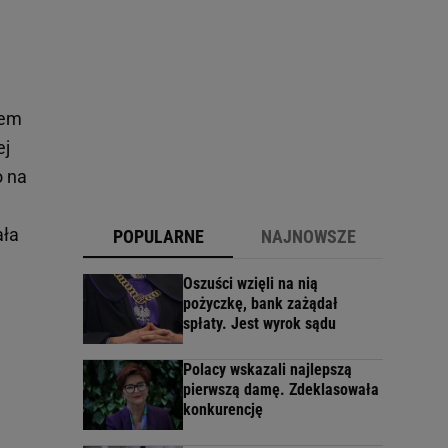
tem
ej
o na
ała
POPULARNE
NAJNOWSZE
Oszuści wzięli na nią
pożyczkę, bank zażądał
spłaty. Jest wyrok sądu
Polacy wskazali najlepszą
pierwszą damę. Zdeklasowała
konkurencję