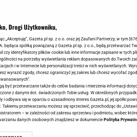
ko, Drogi Użytkowniku,
jąc „Akceptuję”, Gazeta.pl sp. z o.o. oraz jej Zaufani Partnerzy, w tym [
67
.A. będąca spółką powiązaną z Gazeta.pl sp. z o.o., będą przetwarzać T
ail czy identyfikatory plików cookie lub inne informacje zapisane w tych p
gólności na potrzeby wyświetlania reklam dopasowanych do Twoich zain
acjach i w Internecie lub personalizacji treści w nich wyświetlanych. Wyr
cesz wyrazić zgody, chcesz ograniczyć jej zakres lub chcesz wycofać zgo
aawansowanych”.
 być przetwarzane także do celów badania i mierzenia informacji dot
 łączone z danymi dot. świadczonych Tobie usług. W określonych przypad
i odbywa się w oparciu o uzasadniony interes Gazeta.pl, jej spółki powi
. Takiemu przetwarzaniu możesz się sprzeciwić, przechodząc do „Ust
nistratorem – w zależności od zakresu sprzeciwu i podmiotu, wobec które
etwarzaniu danych osobowych znajdziesz w dokumencie
Polityka Prywatn
na odchudzanie!