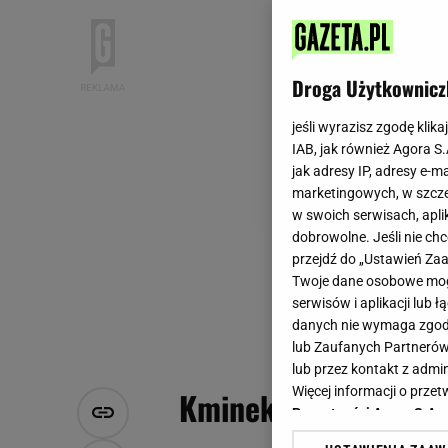
Droga Użytkownicz
jeśli wyrazisz zgodę klika
IAB, jak również Agora S
jak adresy IP, adresy e-m
marketingowych, w szcze
w swoich serwisach, aplik
dobrowolne. Jeśli nie ch
przejdź do „Ustawień Z
Twoje dane osobowe mogą
serwisów i aplikacji lub
danych nie wymaga zgody 
lub Zaufanych Partnerów
lub przez kontakt z admi
Więcej informacji o prz
Kminek - doskonały 
Prywatności Agora S.A.