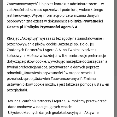
Zaawansowanych” lub przez kontakt z administratorem – w
zależności od zakresu sprzeciwu i podmiotu, wobec którego
jest kierowany. Więcej informacji o przetwarzaniu danych
osobowych znajdziesz w dokumencie
Polityka Prywatności
Gazeta.pl
i
Polityka Prywatności Agora S.A.
Klikając „Akceptuję” wyrażasz też zgodę na zainstalowanie i
przechowywanie plików cookie Gazeta.pl sp. z o.o., jej
Zaufanych Partnerów i Agora S.A. na Twoim urządzeniu
końcowym. Możesz w każdej chwili zmienić swoje preferencje
dotyczące plików cookie, wywołując narzędzie do zarządzania
twoimi preferencjami dot. przetwarzania danych poprzez
odnośnik „Ustawienia prywatności ” w stopce serwisu i
przechodząc do „Ustawień Zaawansowanych”. Zmiana
ustawień plików cookie możliwa jest także za pomocą ustawień
Gdy 20 lat temu w Bawarii zorganizowano konkurs
przeglądarki.
dla dzieci - miały narysować krowę - co trzecie
My, nasi Zaufani Partnerzy i Agora S.A. możemy przetwarzać
zwierzę było fioletowe. Dzieci sugerowały się
dane osobowe w następujących celach:
reklamą
czekolady
. Polskie media też podawały tę
Użycie dokładnych danych geolokalizacyjnych. Aktywne