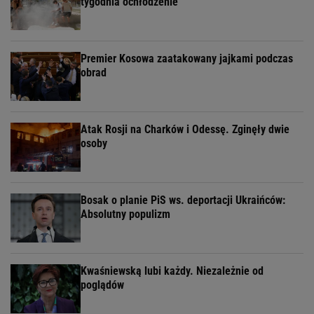
tygodnia ochłodzenie
Premier Kosowa zaatakowany jajkami podczas
obrad
Atak Rosji na Charków i Odessę. Zginęły dwie
osoby
Bosak o planie PiS ws. deportacji Ukraińców:
Absolutny populizm
Kwaśniewską lubi każdy. Niezależnie od
poglądów