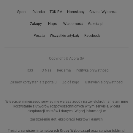
Sport
Dziecko
TOK FM
Horoskopy
Gazeta Wyborcza
Zakupy
Haps
Wiadomości
Gazeta.pl
Poczta
Wszystkie artykuły
Facebook
Copyright © Agora SA
RSS
O Nas
Reklama
Polityka prywatności
Zasady korzystania z portalu
Zgłoś błąd
Ustawienia prywatności
Właściciel niniejszego serwisu nie wyraża zgody na zwielokrotnianie ani inne
korzystanie z utworów rozpowszechnionych w tym serwisie, w celu
eksploracji tekstów i danych. Więcej informacji w
zastrzeżeniu dot. eksploracji tekstów i danych
Treści z
serwisów internetowych Grupy Wyborcza.pl
oraz serwisu tokfm.pl