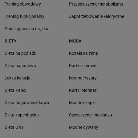
Trening obwodowy
Przyśpieszenie metabolizmu
Trening funkcjonalny
Zapotrzebowanie kaloryczne
Podciąganie na drążku
DIETY
MODA
Dieta na pośladki
Kozaki na zimę
Dieta bananowa
Kurtki zimowe
Lekka kolacja
Modne fryzury
Dieta Paleo
Kurtki Monnari
Dieta bogatoresztkowa
Modne czapki
Dieta kopenhaska
Czyszczenie mosiądzu
Dieta OXY
Modne dywany