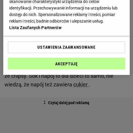
informację, bo wydawało się nam to
skanowanie charakterystyki urządzenia do celów
identyfikacji. Przechowywanie informacji na urządzeniu lub
nieprawdopodobne.
dostęp do nich. Spersonalizowane reklamy i treści, pomiar
reklam i treści, badnie odbiorców i ulepszanie usług.
Dziś dzieci w Polsce w dużej mierze również czerpią
Lista Zaufanych Partnerów
wiedzę o jedzeniu z reklam. Pewnie dlatego połowa
uważa, że we wrześniu mimo zakazu sprzedaży
USTAWIENIA ZAAWANSOWANE
niezdrowej żywności w szkolnych sklepikach nadal
znajdą drożdżówki,
herbatniki
i rogaliki, 22 proc. - że
AKCEPTUJĘ
pączki
, 14 proc. - że czekoladowe batony, 11 proc. -
że chipsy. Sok i napój to dla dzieci to samo, nie
wiedzą, że napój też zawiera
cukier
.