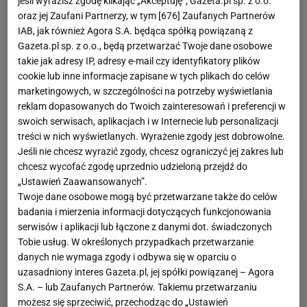
jeśli wyrazisz zgodę klikając „Akceptuję”, Gazeta.pl sp. z o.o.
przeprowadzonego na zlecenie Tesco. Wzięło w nim
oraz jej Zaufani Partnerzy, w tym [
676
] Zaufanych Partnerów
udział 871 osób w wieku 6-15 lat. Badanie miało
IAB, jak również Agora S.A. będąca spółką powiązaną z
Gazeta.pl sp. z o.o., będą przetwarzać Twoje dane osobowe
pokazać, co tak naprawdę dzieci i młodzież wiedzą o
takie jak adresy IP, adresy e-mail czy identyfikatory plików
zdrowym odżywianiu
. Zapytano ich m.in. o
cookie lub inne informacje zapisane w tych plikach do celów
pochodzenie niektórych produktów, w tym mleka. O
marketingowych, w szczególności na potrzeby wyświetlania
reklam dopasowanych do Twoich zainteresowań i preferencji w
tym, że pochodzi od krowy, wiedzą prawie wszystkie
swoich serwisach, aplikacjach i w Internecie lub personalizacji
dzieci. Ale po kilka procent podało, że od baranów i
treści w nich wyświetlanych. Wyrażenie zgody jest dobrowolne.
kotów. Tak samo było z
jajkami
- kilka procent
Jeśli nie chcesz wyrazić zgody, chcesz ograniczyć jej zakres lub
chcesz wycofać zgodę uprzednio udzieloną przejdź do
uważa, że przyjeżdżają do sklepu z fabryki.
„Ustawień Zaawansowanych”.
Twoje dane osobowe mogą być przetwarzane także do celów
badania i mierzenia informacji dotyczących funkcjonowania
serwisów i aplikacji lub łączone z danymi dot. świadczonych
Tobie usług. W określonych przypadkach przetwarzanie
danych nie wymaga zgody i odbywa się w oparciu o
uzasadniony interes Gazeta.pl, jej spółki powiązanej – Agora
S.A. – lub Zaufanych Partnerów. Takiemu przetwarzaniu
możesz się sprzeciwić, przechodząc do „Ustawień