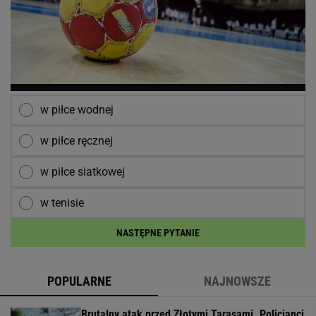
w piłce wodnej
w piłce ręcznej
w piłce siatkowej
w tenisie
NASTĘPNE PYTANIE
POPULARNE
NAJNOWSZE
Brutalny atak przed Złotymi Tarasami. Policjanci