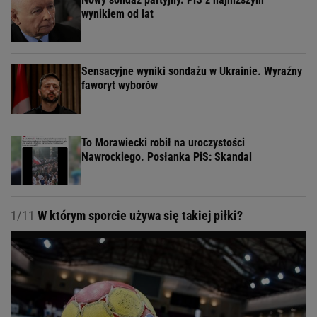
wynikiem od lat
Sensacyjne wyniki sondażu w Ukrainie. Wyraźny
faworyt wyborów
To Morawiecki robił na uroczystości
Nawrockiego. Posłanka PiS: Skandal
1/11
W którym sporcie używa się takiej piłki?