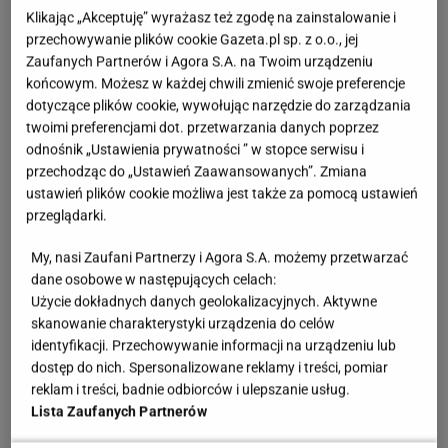
Klikając „Akceptuję” wyrażasz też zgodę na zainstalowanie i
jak benzoapiren czy akrylamid, wolnych rodnikach.
przechowywanie plików cookie Gazeta.pl sp. z o.o., jej
Podejrzewam, że mimowolnie obiło wam się co
Zaufanych Partnerów i Agora S.A. na Twoim urządzeniu
nieco o uszy i nie sądzę, by były to komentarze
końcowym. Możesz w każdej chwili zmienić swoje preferencje
pochlebne. Cały proces klasycznego grillowania w
dotyczące plików cookie, wywołując narzędzie do zarządzania
twoimi preferencjami dot. przetwarzania danych poprzez
skrócie wygląda tak: wytopiony tłuszcz ścieka na
odnośnik „Ustawienia prywatności ” w stopce serwisu i
rozżarzony węgiel, szybko ulega spaleniu i
przechodząc do „Ustawień Zaawansowanych”. Zmiana
przekształceniu do szkodliwych, lotnych związków,
ustawień plików cookie możliwa jest także za pomocą ustawień
przeglądarki.
po czym osiada na jedzeniu. Wymienione wcześniej
związki to silne kancerogeny, czyli substancje
My, nasi Zaufani Partnerzy i Agora S.A. możemy przetwarzać
przyczyniające się do zwiększenia ryzyka
dane osobowe w następujących celach:
Użycie dokładnych danych geolokalizacyjnych. Aktywne
powstawania nowotworów. To oczywiste, że
skanowanie charakterystyki urządzenia do celów
sporadyczne jedzenie dań z grilla nie oznacza
identyfikacji. Przechowywanie informacji na urządzeniu lub
wyroku śmierci, ale lepiej unikać tego, co jest dla nas
dostęp do nich. Spersonalizowane reklamy i treści, pomiar
reklam i treści, badnie odbiorców i ulepszanie usług.
szkodliwe. Na pocieszenie powiem, że istnieje wiele
Lista Zaufanych Partnerów
przydatnych wskazówek, które pozwolą nam