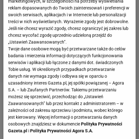
marketingowych, w szczególności na potrzeby wyświetlania
reklam dopasowanych do Twoich zainteresowań i preferencji w
swoich serwisach, aplikacjach i w Internecie lub personalizacji
treści w nich wyświetlanych. Wyrażenie zgody jest dobrowolne.
Jeśli nie chcesz wyrazić zgody, chcesz ograniczyć jej zakres lub
chcesz wycofać zgodę uprzednio udzieloną przejdź do
„Ustawień Zaawansowanych”.
Twoje dane osobowe mogą być przetwarzane także do celów
badania i mierzenia informacji dotyczących funkcjonowania
serwisów i aplikacji lub łączone z danymi dot. świadczonych
Tobie usług. W określonych przypadkach przetwarzanie
danych nie wymaga zgody i odbywa się w oparciu o
uzasadniony interes Gazeta.pl, jej spółki powiązanej – Agora
S.A. – lub Zaufanych Partnerów. Takiemu przetwarzaniu
SPRAWDŹ: 5 przepisów na dietetyczne dania z grilla
możesz się sprzeciwić, przechodząc do „Ustawień
Zaawansowanych” lub przez kontakt z administratorem – w
zależności od zakresu sprzeciwu i podmiotu, wobec którego
Czy dania z grilla są szkodliwe dla zdrowia?
jest kierowany. Więcej informacji o przetwarzaniu danych
osobowych znajdziesz w dokumencie
Polityka Prywatności
Na pewno słyszeliście o węglowodorach
Gazeta.pl
i
Polityka Prywatności Agora S.A.
aromatycznych, rakotwórczych substancjach takich