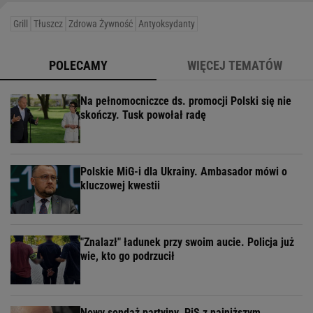
Grill
Tłuszcz
Zdrowa Żywność
Antyoksydanty
POLECAMY
WIĘCEJ TEMATÓW
Na pełnomocniczce ds. promocji Polski się nie
skończy. Tusk powołał radę
Polskie MiG-i dla Ukrainy. Ambasador mówi o
kluczowej kwestii
"Znalazł" ładunek przy swoim aucie. Policja już
wie, kto go podrzucił
Nowy sondaż partyjny. PiS z najniższym