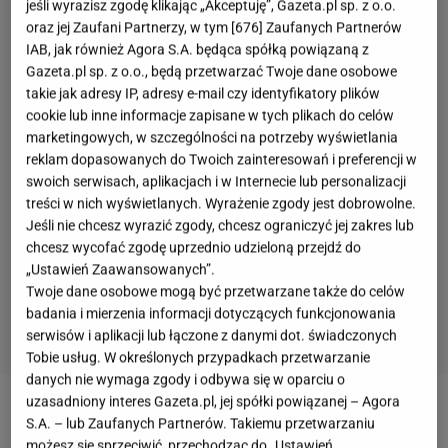
jeśli wyrazisz zgodę klikając „Akceptuję”, Gazeta.pl sp. z o.o.
oraz jej Zaufani Partnerzy, w tym [
676
] Zaufanych Partnerów
IAB, jak również Agora S.A. będąca spółką powiązaną z
Gazeta.pl sp. z o.o., będą przetwarzać Twoje dane osobowe
takie jak adresy IP, adresy e-mail czy identyfikatory plików
cookie lub inne informacje zapisane w tych plikach do celów
marketingowych, w szczególności na potrzeby wyświetlania
reklam dopasowanych do Twoich zainteresowań i preferencji w
swoich serwisach, aplikacjach i w Internecie lub personalizacji
treści w nich wyświetlanych. Wyrażenie zgody jest dobrowolne.
Jeśli nie chcesz wyrazić zgody, chcesz ograniczyć jej zakres lub
chcesz wycofać zgodę uprzednio udzieloną przejdź do
„Ustawień Zaawansowanych”.
Twoje dane osobowe mogą być przetwarzane także do celów
badania i mierzenia informacji dotyczących funkcjonowania
serwisów i aplikacji lub łączone z danymi dot. świadczonych
Tobie usług. W określonych przypadkach przetwarzanie
danych nie wymaga zgody i odbywa się w oparciu o
uzasadniony interes Gazeta.pl, jej spółki powiązanej – Agora
Aneta Łańcuchowska: Na pewno złym pomysłem
S.A. – lub Zaufanych Partnerów. Takiemu przetwarzaniu
jest głodzenie się przez cały dzień, żeby "zrobić
możesz się sprzeciwić, przechodząc do „Ustawień