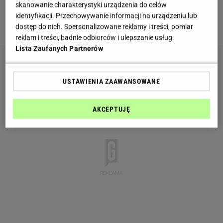
skanowanie charakterystyki urządzenia do celów
AS: Czy jakichś potraw nie łączyć ze sobą z czegoś
identyfikacji. Przechowywanie informacji na urządzeniu lub
starać się zrezygnować?
dostęp do nich. Spersonalizowane reklamy i treści, pomiar
reklam i treści, badnie odbiorców i ulepszanie usług.
Lista Zaufanych Partnerów
USTAWIENIA ZAAWANSOWANE
AKCEPTUJĘ