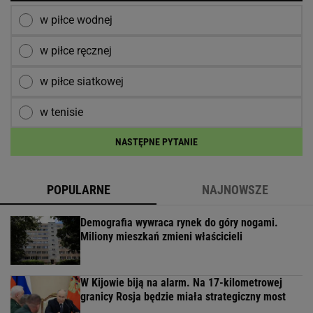
w piłce wodnej
w piłce ręcznej
w piłce siatkowej
w tenisie
NASTĘPNE PYTANIE
POPULARNE
NAJNOWSZE
Demografia wywraca rynek do góry nogami.
Miliony mieszkań zmieni właścicieli
W Kijowie biją na alarm. Na 17-kilometrowej
granicy Rosja będzie miała strategiczny most