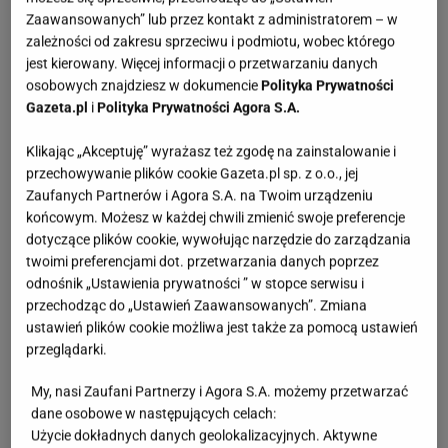
Zaawansowanych” lub przez kontakt z administratorem – w
miejsce" w żołądku na przyjęcie wielkiej ilości
zależności od zakresu sprzeciwu i podmiotu, wobec którego
jedzenia. To typowe w
święta
Bożego Narodzenia.
jest kierowany. Więcej informacji o przetwarzaniu danych
Nie istnieje żaden wspaniały sposób, który sprawi,
osobowych znajdziesz w dokumencie
Polityka Prywatności
Gazeta.pl
i
Polityka Prywatności Agora S.A.
że nasz żołądek przyjmie każdą ilość, niezależnie
jakiego jedzenia. Aby się nie przejadać, trzeba jeść
Klikając „Akceptuję” wyrażasz też zgodę na zainstalowanie i
mniej, ale częściej. Nie podjadać w trakcie
przechowywanie plików cookie Gazeta.pl sp. z o.o., jej
Zaufanych Partnerów i Agora S.A. na Twoim urządzeniu
gotowania, ani między posiłkami. Warto także nie
końcowym. Możesz w każdej chwili zmienić swoje preferencje
zapominać w czasie świat o jedzeniu
owoców
i
dotyczące plików cookie, wywołując narzędzie do zarządzania
warzyw
, a już na pewno nie należy zastępować ich
twoimi preferencjami dot. przetwarzania danych poprzez
odnośnik „Ustawienia prywatności ” w stopce serwisu i
słodyczami. No i oczywiście pamiętać o ruchu na
przechodząc do „Ustawień Zaawansowanych”. Zmiana
świeżym powietrzu. Święta to idealny moment na
ustawień plików cookie możliwa jest także za pomocą ustawień
rodzinny spacer po lesie lub wycieczkę na
nartach
przeglądarki.
biegowych
, jeśli tylko pozwoli na to pogoda.
My, nasi Zaufani Partnerzy i Agora S.A. możemy przetwarzać
dane osobowe w następujących celach:
Użycie dokładnych danych geolokalizacyjnych. Aktywne