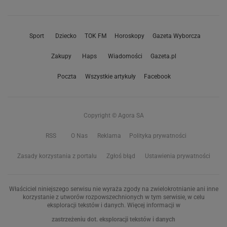
Sport
Dziecko
TOK FM
Horoskopy
Gazeta Wyborcza
Zakupy
Haps
Wiadomości
Gazeta.pl
Poczta
Wszystkie artykuły
Facebook
Copyright © Agora SA
RSS
O Nas
Reklama
Polityka prywatności
Zasady korzystania z portalu
Zgłoś błąd
Ustawienia prywatności
Właściciel niniejszego serwisu nie wyraża zgody na zwielokrotnianie ani inne
korzystanie z utworów rozpowszechnionych w tym serwisie, w celu
eksploracji tekstów i danych. Więcej informacji w
zastrzeżeniu dot. eksploracji tekstów i danych