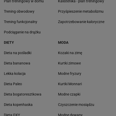
Plan treningowy w domu
Kalistenika - plan treningowy
Trening obwodowy
Przyśpieszenie metabolizmu
Trening funkcjonalny
Zapotrzebowanie kaloryczne
Podciąganie na drążku
DIETY
MODA
Dieta na pośladki
Kozaki na zimę
Dieta bananowa
Kurtki zimowe
Lekka kolacja
Modne fryzury
Dieta Paleo
Kurtki Monnari
Dieta bogatoresztkowa
Modne czapki
Dieta kopenhaska
Czyszczenie mosiądzu
Dieta OXY
Modne dywany