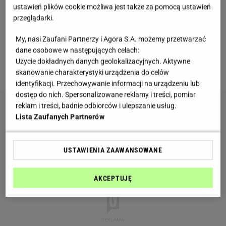
ustawień plików cookie możliwa jest także za pomocą ustawień
powinny także kończyć każdy nasz trening.
przeglądarki.
Nieważne, czy gramy w squasha, boksujemy czy
robimy trening obwodowy. Rozciąganie jest
My, nasi Zaufani Partnerzy i Agora S.A. możemy przetwarzać
dane osobowe w następujących celach:
koniecznym zakończeniem wszystkich aktywności,
Użycie dokładnych danych geolokalizacyjnych. Aktywne
jakim poddajemy nasz organizm.
skanowanie charakterystyki urządzenia do celów
identyfikacji. Przechowywanie informacji na urządzeniu lub
dostęp do nich. Spersonalizowane reklamy i treści, pomiar
reklam i treści, badnie odbiorców i ulepszanie usług.
Lista Zaufanych Partnerów
USTAWIENIA ZAAWANSOWANE
AKCEPTUJĘ