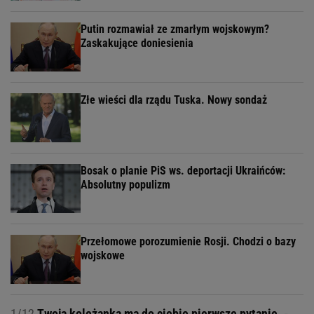
Putin rozmawiał ze zmarłym wojskowym?
Zaskakujące doniesienia
Złe wieści dla rządu Tuska. Nowy sondaż
Bosak o planie PiS ws. deportacji Ukraińców:
Absolutny populizm
Przełomowe porozumienie Rosji. Chodzi o bazy
wojskowe
1/12
Twoja koleżanka ma do ciebie pierwsze pytanie. -