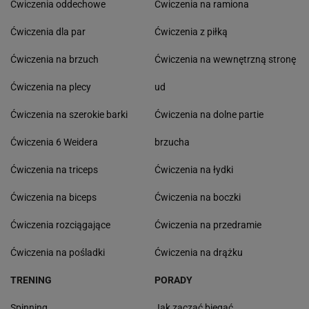
Ćwiczenia oddechowe
Ćwiczenia na ramiona
Ćwiczenia dla par
Ćwiczenia z piłką
Ćwiczenia na brzuch
Ćwiczenia na wewnętrzną stronę
Ćwiczenia na plecy
ud
Ćwiczenia na szerokie barki
Ćwiczenia na dolne partie
Ćwiczenia 6 Weidera
brzucha
Ćwiczenia na triceps
Ćwiczenia na łydki
Ćwiczenia na biceps
Ćwiczenia na boczki
Ćwiczenia rozciągające
Ćwiczenia na przedramie
Ćwiczenia na pośladki
Ćwiczenia na drążku
TRENING
PORADY
Spinning
Jak zacząć biegać