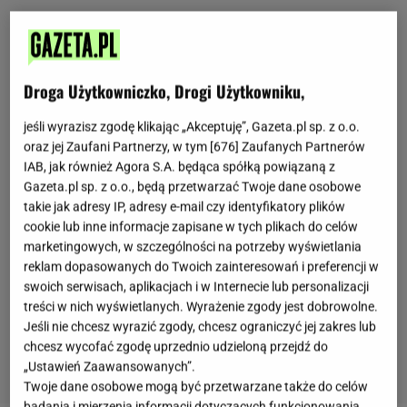
Droga Użytkowniczko, Drogi Użytkowniku,
jeśli wyrazisz zgodę klikając „Akceptuję”, Gazeta.pl sp. z o.o.
oraz jej Zaufani Partnerzy, w tym [
676
] Zaufanych Partnerów
IAB, jak również Agora S.A. będąca spółką powiązaną z
Gazeta.pl sp. z o.o., będą przetwarzać Twoje dane osobowe
takie jak adresy IP, adresy e-mail czy identyfikatory plików
cookie lub inne informacje zapisane w tych plikach do celów
marketingowych, w szczególności na potrzeby wyświetlania
reklam dopasowanych do Twoich zainteresowań i preferencji w
swoich serwisach, aplikacjach i w Internecie lub personalizacji
treści w nich wyświetlanych. Wyrażenie zgody jest dobrowolne.
Jeśli nie chcesz wyrazić zgody, chcesz ograniczyć jej zakres lub
chcesz wycofać zgodę uprzednio udzieloną przejdź do
„Ustawień Zaawansowanych”.
Twoje dane osobowe mogą być przetwarzane także do celów
badania i mierzenia informacji dotyczących funkcjonowania