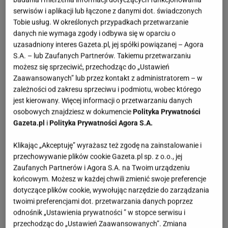
serwisów i aplikacji lub łączone z danymi dot. świadczonych
Ćwiczenia rozciągające wymagają nie lada precyzji i
Tobie usług. W określonych przypadkach przetwarzanie
danych nie wymaga zgody i odbywa się w oparciu o
skupienia, ale praktyka czyni mistrza. Najłatwiejsze i
uzasadniony interes Gazeta.pl, jej spółki powiązanej – Agora
zarazem najbezpieczniejsze jest
rozciąganie mięśni
S.A. – lub Zaufanych Partnerów. Takiemu przetwarzaniu
statyczne
. Polega ono na powolnym, stopniowym,
możesz się sprzeciwić, przechodząc do „Ustawień
Zaawansowanych” lub przez kontakt z administratorem – w
dostosowanym do naszych umiejętności
zależności od zakresu sprzeciwu i podmiotu, wobec którego
rozciąganiu
mięśni
. Wyklucza gwałtowne ruchy,
jest kierowany. Więcej informacji o przetwarzaniu danych
szarpanie. Wchodzimy w pozycję i zatrzymujemy ją
osobowych znajdziesz w dokumencie
Polityka Prywatności
w momencie odczuwania nawet minimalnego bólu.
Gazeta.pl
i
Polityka Prywatności Agora S.A.
Nie pogłębiamy pozycji.
Klikając „Akceptuję” wyrażasz też zgodę na zainstalowanie i
przechowywanie plików cookie Gazeta.pl sp. z o.o., jej
Najlepiej wprowadzić ćwiczenia rozciągające w
Zaufanych Partnerów i Agora S.A. na Twoim urządzeniu
naszą poranną rutynę. Przygotuje to nasz organizm
końcowym. Możesz w każdej chwili zmienić swoje preferencje
dotyczące plików cookie, wywołując narzędzie do zarządzania
do aktywnego dnia i doda nam więcej energii niż
twoimi preferencjami dot. przetwarzania danych poprzez
kawa
. To także znacznie zdrowsze rozwiązanie!
odnośnik „Ustawienia prywatności ” w stopce serwisu i
Warto wspomnieć, że ćwiczenia rozciągające
przechodząc do „Ustawień Zaawansowanych”. Zmiana