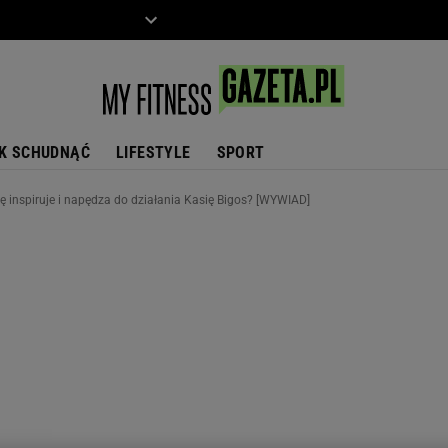
ZIECKO
MOTO
K SCHUDNĄĆ
LIFESTYLE
SPORT
 inspiruje i napędza do działania Kasię Bigos? [WYWIAD]