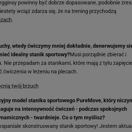
 legginsy powinny być dobrze dopasowane, podobnie zres
iestety wciąż zdarza się, że na trening przychodzą
szach
.
ruchy, wtedy ćwiczymy mniej dokładnie, denerwujemy si
mieć idealny stanik sportowy?
Musi porządnie zbierać i
 Nie przepadam za stanikami, które mają z tyłu zapięcie
ćwiczenia w leżeniu na plecach.
ocnią twój brzuch
yjny model stanika sportowego PureMove, który niczy
Reaguje na intensywność ćwiczeń - podczas spokojnych
dynamicznych - twardnieje. Co o tym myślisz?
spaniale skonstruowany stanik sportowy! Jestem aktua