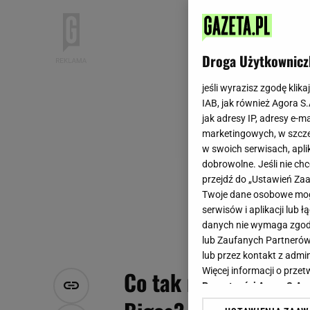
Droga Użytkownicz
jeśli wyrazisz zgodę klika
IAB, jak również Agora S
jak adresy IP, adresy e-m
marketingowych, w szcze
w swoich serwisach, aplik
dobrowolne. Jeśli nie ch
przejdź do „Ustawień Z
Twoje dane osobowe mogą
serwisów i aplikacji lub
danych nie wymaga zgody 
lub Zaufanych Partnerów
lub przez kontakt z admi
Więcej informacji o prz
Co tak naprawdę insp
Prywatności Agora S.A.