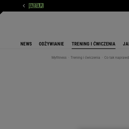
WIADOMOŚCI
NEXT
SPORT
PLOTEK
D
NEWS
ODŻYWIANIE
TRENING I ĆWICZENIA
JA
Myfitness
Trening i ćwiczenia
Co tak naprawdę