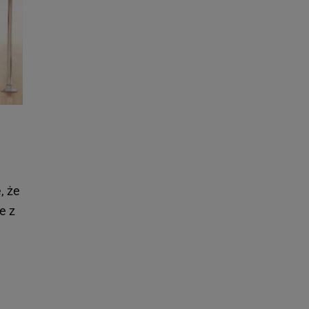
, że
e z