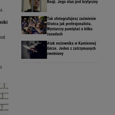
Rosji. Jego stan jest krytyczny
u.
Tak sfotografujesz zaćmienie
niki
Słońca jak profesjonalista.
Wystarczy pamiętać o kilku
zasadach
coś
Atak nożownika w Kamiennej
Górze. Jeden z zatrzymanych
zwolniony
o