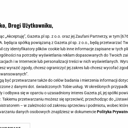
ko, Drogi Użytkowniku,
jąc „Akceptuję”, Gazeta.pl sp. z o.o. oraz jej Zaufani Partnerzy, w tym [
67
.A. będąca spółką powiązaną z Gazeta.pl sp. z o.o., będą przetwarzać T
ail czy identyfikatory plików cookie lub inne informacje zapisane w tych p
gólności na potrzeby wyświetlania reklam dopasowanych do Twoich zain
acjach i w Internecie lub personalizacji treści w nich wyświetlanych. Wyr
cesz wyrazić zgody, chcesz ograniczyć jej zakres lub chcesz wycofać zgo
aawansowanych”.
 być przetwarzane także do celów badania i mierzenia informacji dot
 łączone z danymi dot. świadczonych Tobie usług. W określonych przypad
i odbywa się w oparciu o uzasadniony interes Gazeta.pl, jej spółki powi
. Takiemu przetwarzaniu możesz się sprzeciwić, przechodząc do „Ust
nistratorem – w zależności od zakresu sprzeciwu i podmiotu, wobec które
etwarzaniu danych osobowych znajdziesz w dokumencie
Polityka Prywatn
iruje i napędza do działania Kasię