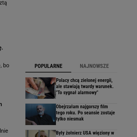
ztą
ę.
, bo
POPULARNE
NAJNOWSZE
Polacy chcą zielonej energii,
ale stawiają twardy warunek.
"To sygnał alarmowy"
m
Obejrzałam najgorszy film
tego roku. Po seansie zostaje
tylko niesmak
lnie
Były żołnierz USA więziony w