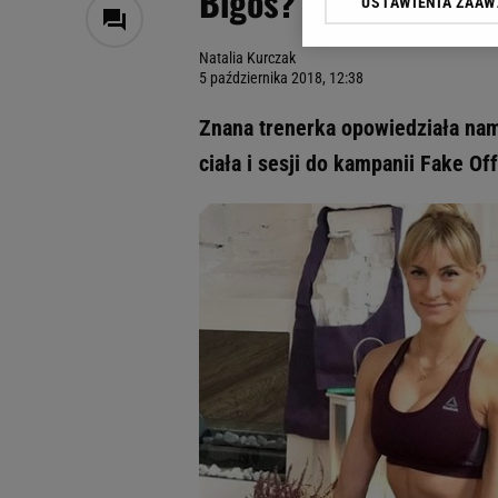
Bigos? [WYWIAD]
USTAWIENIA ZAA
Klikając „Akceptuję” wyra
Zaufanych Partnerów i A
Natalia Kurczak
dotyczące plików cookie,
5 października 2018, 12:38
odnośnik „Ustawienia pr
plików cookie możliwa je
Znana trenerka opowiedziała nam
My, nasi Zaufani Partne
ciała i sesji do kampanii Fake Of
Użycie dokładnych danych
Przechowywanie informacji
badnie odbiorców i uleps