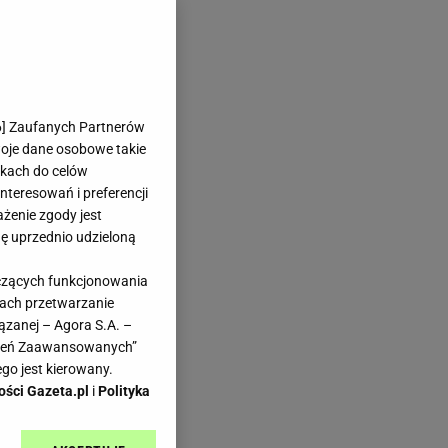
6
] Zaufanych Partnerów
woje dane osobowe takie
likach do celów
teresowań i preferencji
ażenie zgody jest
dę uprzednio udzieloną
yczących funkcjonowania
kach przetwarzanie
ązanej – Agora S.A. –
awień Zaawansowanych”
go jest kierowany.
ości Gazeta.pl
i
Polityka