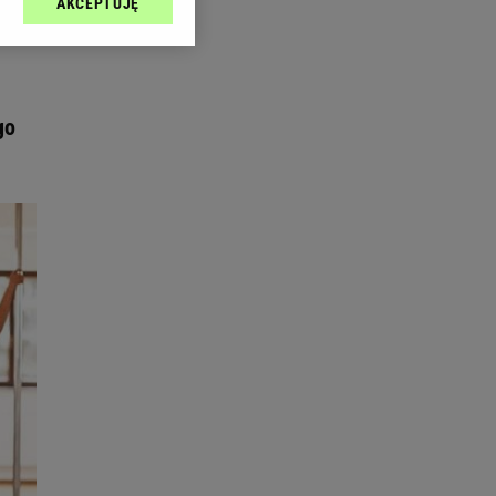
AKCEPTUJĘ
l sp. z o.o., jej
ić swoje preferencje
arzania danych poprzez
ych”. Zmiana ustawień
go
ach:
 celów identyfikacji.
omiar reklam i treści,