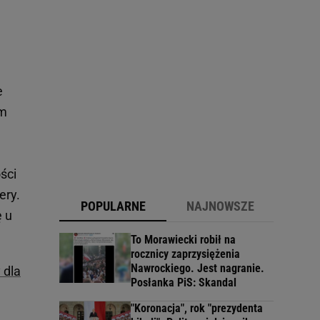
e
im
ści
ery.
POPULARNE
NAJNOWSZE
ę u
To Morawiecki robił na
rocznicy zaprzysiężenia
Nawrockiego. Jest nagranie.
 dla
Posłanka PiS: Skandal
"Koronacja", rok "prezydenta