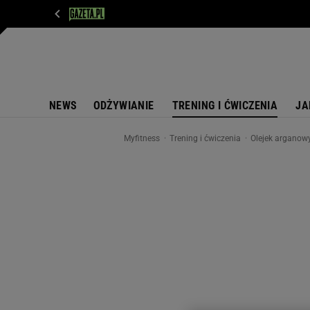
WIADOMOŚCI
NEXT
SPORT
PLOTEK
D
NEWS
ODŻYWIANIE
TRENING I ĆWICZENIA
JA
Myfitness
Trening i ćwiczenia
Olejek arganowy