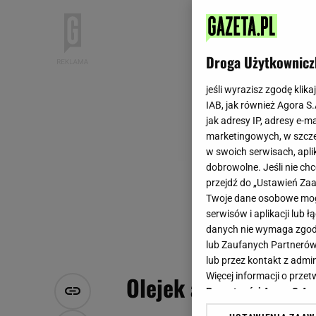
Droga Użytkownicz
jeśli wyrazisz zgodę klika
IAB, jak również Agora S
jak adresy IP, adresy e-m
marketingowych, w szcze
w swoich serwisach, aplik
dobrowolne. Jeśli nie ch
przejdź do „Ustawień Z
Twoje dane osobowe mogą
serwisów i aplikacji lub
danych nie wymaga zgody 
lub Zaufanych Partnerów
lub przez kontakt z admi
Więcej informacji o prz
Olejek arganowy - ja
Prywatności Agora S.A.