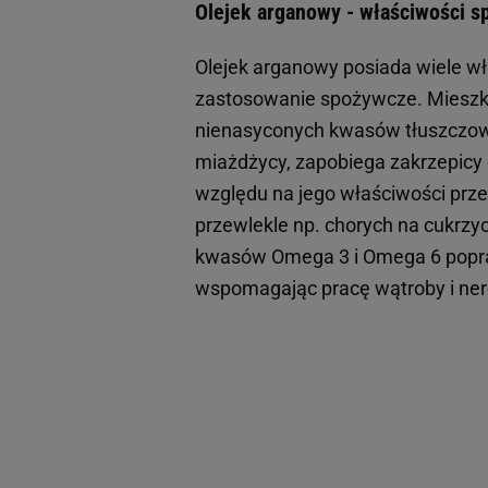
Olejek arganowy - właściwości 
Olejek arganowy posiada wiele w
zastosowanie spożywcze. Mies
nienasyconych kwasów tłuszczo
miażdżycy, zapobiega zakrzepicy o
względu na jego właściwości prz
przewlekle np. chorych na cukrzy
kwasów Omega 3 i Omega 6 popra
wspomagając pracę wątroby i ne