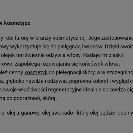
 w kosmetyce
y robi furorę w branży kosmetycznej. Jego zastosowani
nowy wykorzystuje się do pielęgnacji
włosów
. Dzięki swo
ejek ten świetnie odżywia włosy. Nadaje im blask i
zdrowo. Zapobiega rozdwajaniu się końcówek
włosa
,
nież cenny
kosmetyk
do pielęgnacji skóry, a w szczególno
a, głęboko nawilża i odżywia, poprawia koloryt i wygląd c
a swoje właściwości regeneracyjne idealnie sprawdza si
nną do podrażnień, skórą.
a, olej arganowy, olej awokado - który olej będzie idealny