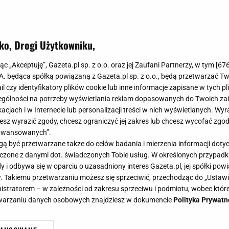
ko, Drogi Użytkowniku,
jąc „Akceptuję”, Gazeta.pl sp. z o.o. oraz jej Zaufani Partnerzy, w tym [
67
.A. będąca spółką powiązaną z Gazeta.pl sp. z o.o., będą przetwarzać T
ail czy identyfikatory plików cookie lub inne informacje zapisane w tych p
gólności na potrzeby wyświetlania reklam dopasowanych do Twoich zain
acjach i w Internecie lub personalizacji treści w nich wyświetlanych. Wyr
cesz wyrazić zgody, chcesz ograniczyć jej zakres lub chcesz wycofać zgo
aawansowanych”.
 być przetwarzane także do celów badania i mierzenia informacji dot
 łączone z danymi dot. świadczonych Tobie usług. W określonych przypad
i odbywa się w oparciu o uzasadniony interes Gazeta.pl, jej spółki powi
. Takiemu przetwarzaniu możesz się sprzeciwić, przechodząc do „Ust
nistratorem – w zależności od zakresu sprzeciwu i podmiotu, wobec które
etwarzaniu danych osobowych znajdziesz w dokumencie
Polityka Prywatn
kie ma właściwości i zastosowanie