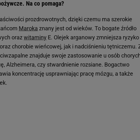
spożywcze. Na co pomaga?
łaściwości prozdrowotnych, dzięki czemu ma szerokie
zkańcom
Maroka
znany jest od wieków. To bogate źródło
wych oraz
witaminy
E. Olejek arganowy zmniejsza ryzyko
raz chorobie wieńcowej, jak i nadciśnieniu tętniczemu. 
eciwzapalne znajduje swoje zastosowanie u osób choryc
cę, Alzheimera, czy stwardnienie rozsiane. Bogactwo
wia koncentrację usprawniając pracę mózgu, a także
rek.