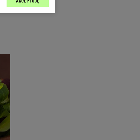
AKCEPTUJĘ
l sp. z o.o., jej
ić swoje preferencje
arzania danych poprzez
ych”. Zmiana ustawień
ach:
 celów identyfikacji.
omiar reklam i treści,