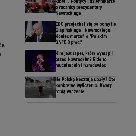
kiboli". Politycy i dziennikarze
o rocznicy prezydentury
Nawrockiego
EBC przejechał się po pomyśle
Glapińskiego i Nawrockiego.
Koniec marzeń o "Polskim
SAFE 0 proc."
Ze
Kim jest raper, który wystąpił
h
przed Nawrockim? Eldo to
muzułmanin i narodowiec
Ile Polskę kosztują upały? Oto
konkretne wyliczenia. Kwoty
robią wrażenie