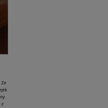
. Ze
ejek
ny.
 z