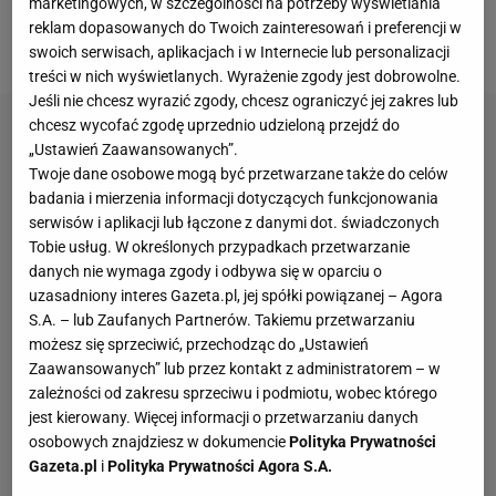
marketingowych, w szczególności na potrzeby wyświetlania
kilometrów
poniżej godziny? Odpowiedni plan
reklam dopasowanych do Twoich zainteresowań i preferencji w
treningowy to dobry początek.
swoich serwisach, aplikacjach i w Internecie lub personalizacji
treści w nich wyświetlanych. Wyrażenie zgody jest dobrowolne.
Jeśli nie chcesz wyrazić zgody, chcesz ograniczyć jej zakres lub
chcesz wycofać zgodę uprzednio udzieloną przejdź do
„Ustawień Zaawansowanych”.
Twoje dane osobowe mogą być przetwarzane także do celów
badania i mierzenia informacji dotyczących funkcjonowania
serwisów i aplikacji lub łączone z danymi dot. świadczonych
Tobie usług. W określonych przypadkach przetwarzanie
danych nie wymaga zgody i odbywa się w oparciu o
uzasadniony interes Gazeta.pl, jej spółki powiązanej – Agora
S.A. – lub Zaufanych Partnerów. Takiemu przetwarzaniu
możesz się sprzeciwić, przechodząc do „Ustawień
Zaawansowanych” lub przez kontakt z administratorem – w
zależności od zakresu sprzeciwu i podmiotu, wobec którego
jest kierowany. Więcej informacji o przetwarzaniu danych
osobowych znajdziesz w dokumencie
Polityka Prywatności
Gazeta.pl
i
Polityka Prywatności Agora S.A.