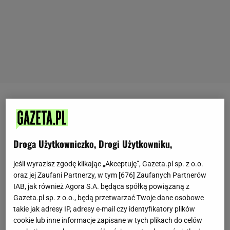
Jeśli chcemy czuć się lepiej w okresie wakacyjnym,
powinniśmy o tym myśleć już zimą. Nie zmienia to
faktu, że każdy moment jest dobry, by zacząć dbać o
Droga Użytkowniczko, Drogi Użytkowniku,
siebie i swoją formę.
jeśli wyrazisz zgodę klikając „Akceptuję”, Gazeta.pl sp. z o.o.
Na początku powinniśmy zastanowić się, jaki jest
oraz jej Zaufani Partnerzy, w tym [
676
] Zaufanych Partnerów
IAB, jak również Agora S.A. będąca spółką powiązaną z
nasz cel i jakich rezultatów oczekujemy. Chcemy
Gazeta.pl sp. z o.o., będą przetwarzać Twoje dane osobowe
czuć się lepiej czy być sprawniejsi? Mieć płaski
takie jak adresy IP, adresy e-mail czy identyfikatory plików
brzuch, jędrne pośladki, a może przebiec 10
cookie lub inne informacje zapisane w tych plikach do celów