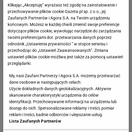
Klikając „Akceptuję” wyrażasz też zgodę na zainstalowanie i
przechowywanie plików cookie Gazeta.pl sp. z o.o., jej
Zaufanych Partnerów i Agora S.A. na Twoim urządzeniu
końcowym. Możesz w każdej chwili zmienić swoje preferencje
dotyczące plików cookie, wywołując narzędzie do zarządzania
Pamiętaj o diecie
twoimi preferencjami dot. przetwarzania danych poprzez
odnośnik „Ustawienia prywatności ” w stopce serwisu i
przechodząc do „Ustawień Zaawansowanych”. Zmiana
Nie możemy również zapomnieć o odżywianiu. Tutaj
ustawień plików cookie możliwa jest także za pomocą ustawień
podstawą jest przestrzeganie kilku prostych zasad,
przeglądarki.
takich jak: całkowite wyeliminowanie cukru oraz
My, nasi Zaufani Partnerzy i Agora S.A. możemy przetwarzać
napojów słodzonych i gazowanych, znaczące
dane osobowe w następujących celach:
ograniczenie przetworzonych produktów, nabiału,
Użycie dokładnych danych geolokalizacyjnych. Aktywne
pszenicy
i smażonych potraw. Świeże warzywa i
skanowanie charakterystyki urządzenia do celów
identyfikacji. Przechowywanie informacji na urządzeniu lub
owoce powinny stać się stałym elementem
dostęp do nich. Spersonalizowane reklamy i treści, pomiar
codziennej diety, a butelka wody nieodłącznym
reklam i treści, badnie odbiorców i ulepszanie usług.
towarzyszem. Pamiętaj też, że zdrowe odżywianie
Lista Zaufanych Partnerów
to nie tylko sałatki! Równie ważne są pozostałe