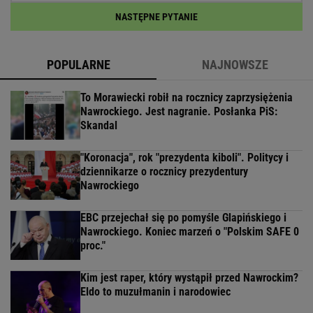
NASTĘPNE PYTANIE
POPULARNE
NAJNOWSZE
To Morawiecki robił na rocznicy zaprzysiężenia
Nawrockiego. Jest nagranie. Posłanka PiS:
Skandal
"Koronacja", rok "prezydenta kiboli". Politycy i
dziennikarze o rocznicy prezydentury
Nawrockiego
EBC przejechał się po pomyśle Glapińskiego i
Nawrockiego. Koniec marzeń o "Polskim SAFE 0
proc."
Kim jest raper, który wystąpił przed Nawrockim?
Eldo to muzułmanin i narodowiec