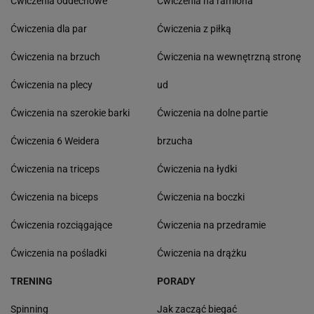
Ćwiczenia oddechowe
Ćwiczenia na ramiona
Ćwiczenia dla par
Ćwiczenia z piłką
Ćwiczenia na brzuch
Ćwiczenia na wewnętrzną stronę
Ćwiczenia na plecy
ud
Ćwiczenia na szerokie barki
Ćwiczenia na dolne partie
Ćwiczenia 6 Weidera
brzucha
Ćwiczenia na triceps
Ćwiczenia na łydki
Ćwiczenia na biceps
Ćwiczenia na boczki
Ćwiczenia rozciągające
Ćwiczenia na przedramie
Ćwiczenia na pośladki
Ćwiczenia na drążku
TRENING
PORADY
Spinning
Jak zacząć biegać