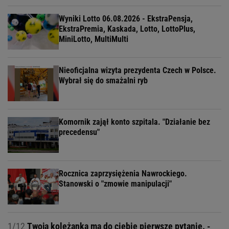
Wyniki Lotto 06.08.2026 - EkstraPensja,
EkstraPremia, Kaskada, Lotto, LottoPlus,
MiniLotto, MultiMulti
Nieoficjalna wizyta prezydenta Czech w Polsce.
Wybrał się do smażalni ryb
Komornik zajął konto szpitala. "Działanie bez
precedensu"
Rocznica zaprzysiężenia Nawrockiego.
Stanowski o "zmowie manipulacji"
1/12
Twoja koleżanka ma do ciebie pierwsze pytanie. -