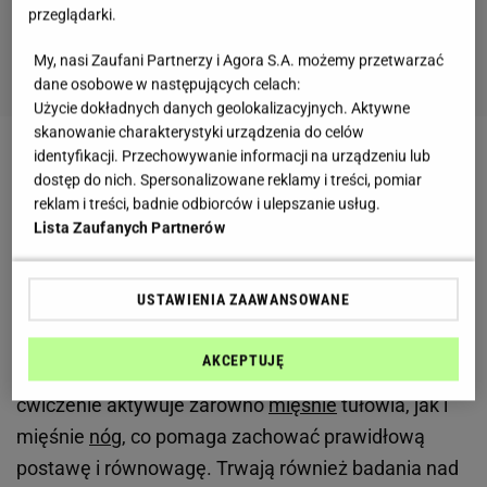
przeglądarki.
My, nasi Zaufani Partnerzy i Agora S.A. możemy przetwarzać
dane osobowe w następujących celach:
Użycie dokładnych danych geolokalizacyjnych. Aktywne
skanowanie charakterystyki urządzenia do celów
identyfikacji. Przechowywanie informacji na urządzeniu lub
Zobacz wideo
Jennifer Garner ćwiczy z 83-letnią
dostęp do nich. Spersonalizowane reklamy i treści, pomiar
mamą
reklam i treści, badnie odbiorców i ulepszanie usług.
Lista Zaufanych Partnerów
Ćwiczenia dla osób w każdym wieku
USTAWIENIA ZAAWANSOWANE
Przysiady
AKCEPTUJĘ
Przysiady szczególnie służą osobom starszym. To
ćwiczenie aktywuje zarówno
mięśnie
tułowia, jak i
mięśnie
nóg
, co pomaga zachować prawidłową
postawę i równowagę. Trwają również badania nad