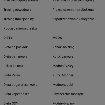
Plan treningowy w domu
Kalistenika - plan treningowy
Trening obwodowy
Przyśpieszenie metabolizmu
Trening funkcjonalny
Zapotrzebowanie kaloryczne
Podciąganie na drążku
DIETY
MODA
Dieta na pośladki
Kozaki na zimę
Dieta bananowa
Kurtki zimowe
Lekka kolacja
Modne fryzury
Dieta Paleo
Kurtki Monnari
Dieta bogatoresztkowa
Modne czapki
Dieta kopenhaska
Czyszczenie mosiądzu
Dieta OXY
Modne dywany