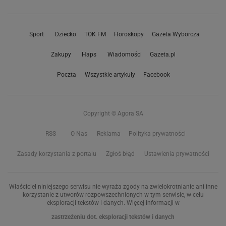
Sport
Dziecko
TOK FM
Horoskopy
Gazeta Wyborcza
Zakupy
Haps
Wiadomości
Gazeta.pl
Poczta
Wszystkie artykuły
Facebook
Copyright © Agora SA
RSS
O Nas
Reklama
Polityka prywatności
Zasady korzystania z portalu
Zgłoś błąd
Ustawienia prywatności
Właściciel niniejszego serwisu nie wyraża zgody na zwielokrotnianie ani inne
korzystanie z utworów rozpowszechnionych w tym serwisie, w celu
eksploracji tekstów i danych. Więcej informacji w
zastrzeżeniu dot. eksploracji tekstów i danych