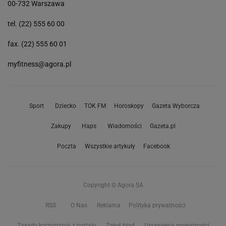
00-732 Warszawa
tel. (22) 555 60 00
fax. (22) 555 60 01
myfitness@agora.pl
Sport
Dziecko
TOK FM
Horoskopy
Gazeta Wyborcza
Zakupy
Haps
Wiadomości
Gazeta.pl
Poczta
Wszystkie artykuły
Facebook
Copyright © Agora SA
RSS
O Nas
Reklama
Polityka prywatności
Zasady korzystania z portalu
Zgłoś błąd
Ustawienia prywatności