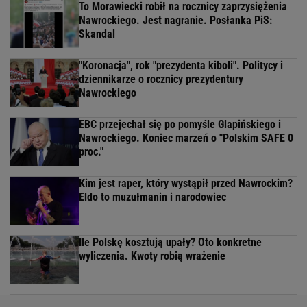
To Morawiecki robił na rocznicy zaprzysiężenia
Nawrockiego. Jest nagranie. Posłanka PiS:
Skandal
"Koronacja", rok "prezydenta kiboli". Politycy i
dziennikarze o rocznicy prezydentury
Nawrockiego
EBC przejechał się po pomyśle Glapińskiego i
Nawrockiego. Koniec marzeń o "Polskim SAFE 0
proc."
Kim jest raper, który wystąpił przed Nawrockim?
Eldo to muzułmanin i narodowiec
Ile Polskę kosztują upały? Oto konkretne
wyliczenia. Kwoty robią wrażenie