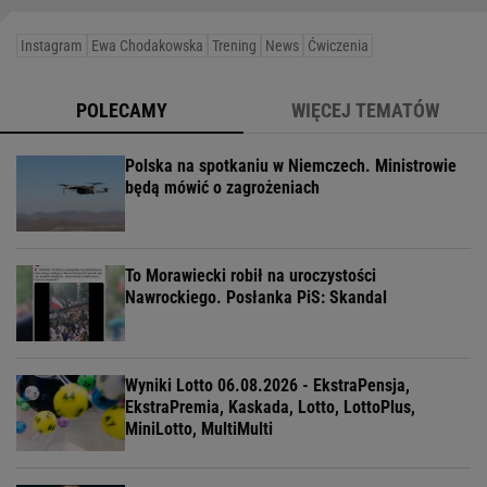
Instagram
Ewa Chodakowska
Trening
News
Ćwiczenia
POLECAMY
WIĘCEJ TEMATÓW
Polska na spotkaniu w Niemczech. Ministrowie
będą mówić o zagrożeniach
To Morawiecki robił na uroczystości
Nawrockiego. Posłanka PiS: Skandal
Wyniki Lotto 06.08.2026 - EkstraPensja,
EkstraPremia, Kaskada, Lotto, LottoPlus,
MiniLotto, MultiMulti