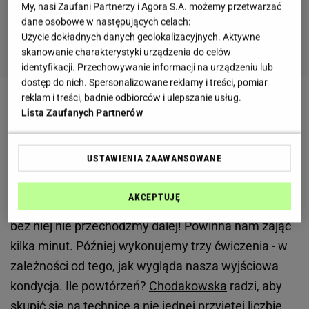
My, nasi Zaufani Partnerzy i Agora S.A. możemy przetwarzać
dane osobowe w następujących celach:
Użycie dokładnych danych geolokalizacyjnych. Aktywne
skanowanie charakterystyki urządzenia do celów
identyfikacji. Przechowywanie informacji na urządzeniu lub
dostęp do nich. Spersonalizowane reklamy i treści, pomiar
reklam i treści, badnie odbiorców i ulepszanie usług.
Zobacz wideo
Lista Zaufanych Partnerów
Nowe treningowe wyzwanie Ewy Chodakowskiej -
USTAWIENIA ZAAWANSOWANE
czas na trening cardio w dwóch wersjach!
AKCEPTUJĘ
Na początku trenerka przypomina o rozgrzewce -
bez niej nie przechodźmy dalej! Powinna nam zająć
kilka minut. Później wykonujemy trzy ćwiczenia - w
zależności od tego, jak wygląda nasza wyjściowa
kondycja. Ile powtórzeń?
Chodakowska
radzi, aby
skupić się na technice a nie jednej przyjętej liczbie.