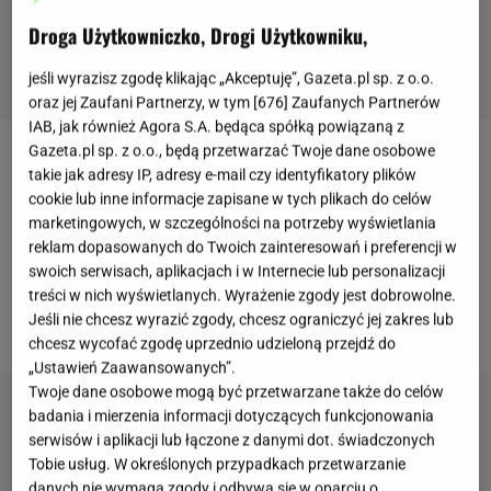
Droga Użytkowniczko, Drogi Użytkowniku,
jeśli wyrazisz zgodę klikając „Akceptuję”, Gazeta.pl sp. z o.o.
oraz jej Zaufani Partnerzy, w tym [
676
] Zaufanych Partnerów
IAB, jak również Agora S.A. będąca spółką powiązaną z
Gazeta.pl sp. z o.o., będą przetwarzać Twoje dane osobowe
Ewa Chodakowska
ruszyła z nowym wyzwaniem,
takie jak adresy IP, adresy e-mail czy identyfikatory plików
które ma na celu pomóc fanom trenerki zrzucić
cookie lub inne informacje zapisane w tych plikach do celów
marketingowych, w szczególności na potrzeby wyświetlania
zbędne kilogramy i przybliżyć się do wymarzonej
reklam dopasowanych do Twoich zainteresowań i preferencji w
sylwetki. To czwarty dzień "tygodniowej
swoich serwisach, aplikacjach i w Internecie lub personalizacji
metamorfozy". Jakie ćwiczenia poleca Ewa tym
treści w nich wyświetlanych. Wyrażenie zgody jest dobrowolne.
Jeśli nie chcesz wyrazić zgody, chcesz ograniczyć jej zakres lub
razem?
chcesz wycofać zgodę uprzednio udzieloną przejdź do
„Ustawień Zaawansowanych”.
Twoje dane osobowe mogą być przetwarzane także do celów
badania i mierzenia informacji dotyczących funkcjonowania
serwisów i aplikacji lub łączone z danymi dot. świadczonych
Tobie usług. W określonych przypadkach przetwarzanie
danych nie wymaga zgody i odbywa się w oparciu o