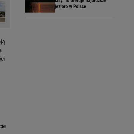
lasy. To oferuje najdłuższe
jezioro w Polsce
ają
a
ci
cie