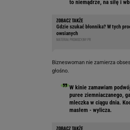
to niemądrze, na siłę i w
Gdzie szukać błonnika? W tych prod
owsianych
MATERIAŁ PROMOCYJNY PR
Bizneswoman nie zamierza obsesyjn
głośno.
W kinie zamawiam podwó
puree ziemniaczanego, ga
mleczka w ciągu dnia. Koc
masłem - wylicza.