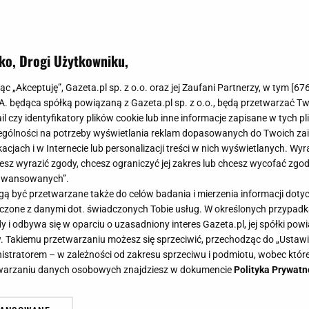
ko, Drogi Użytkowniku,
jąc „Akceptuję”, Gazeta.pl sp. z o.o. oraz jej Zaufani Partnerzy, w tym [
67
.A. będąca spółką powiązaną z Gazeta.pl sp. z o.o., będą przetwarzać T
ail czy identyfikatory plików cookie lub inne informacje zapisane w tych p
gólności na potrzeby wyświetlania reklam dopasowanych do Twoich zain
acjach i w Internecie lub personalizacji treści w nich wyświetlanych. Wyr
cesz wyrazić zgody, chcesz ograniczyć jej zakres lub chcesz wycofać zgo
aawansowanych”.
 być przetwarzane także do celów badania i mierzenia informacji dot
 łączone z danymi dot. świadczonych Tobie usług. W określonych przypad
i odbywa się w oparciu o uzasadniony interes Gazeta.pl, jej spółki powi
. Takiemu przetwarzaniu możesz się sprzeciwić, przechodząc do „Ust
nistratorem – w zależności od zakresu sprzeciwu i podmiotu, wobec które
etwarzaniu danych osobowych znajdziesz w dokumencie
Polityka Prywatn
 apeluje: Żaden seler nie da wam