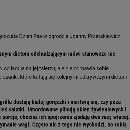
ętowała Dzień Psa w ogrodzie Joanny Przetakiewicz
cznym dietom odchudzającym mówi stanowcze nie
 co ląduje na jej talerzu, ale nie odmawia sobie
leżanki, które katują się kolejnymi odkrywczymi dietami,
rillu dostają białej gorączki i martwią się, czy poza
kieś sałatki. Umordowane pilnują okien żywieniowych i
 porcje, chociaż ich spojrzenia zjadają dwa razy więcej.
zymanie wagi. Często nic z tego nie wychodzi, bo robią