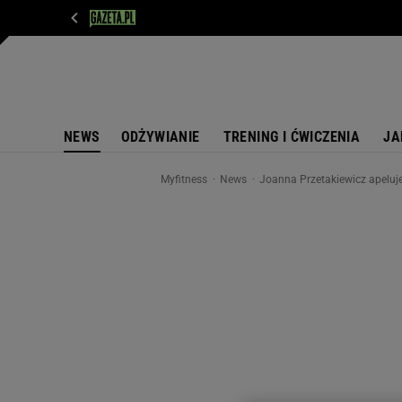
WIADOMOŚCI
NEXT
SPORT
PLOTEK
D
NEWS
ODŻYWIANIE
TRENING I ĆWICZENIA
JA
Myfitness
News
Joanna Przetakiewicz apeluje