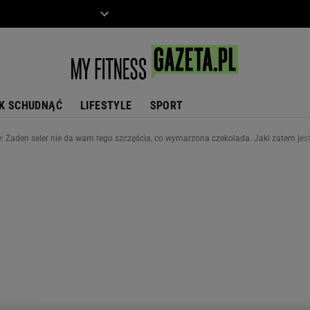
ZIECKO
MOTO
K SCHUDNĄĆ
LIFESTYLE
SPORT
: Żaden seler nie da wam tego szczęścia, co wymarzona czekolada. Jaki zatem jest s