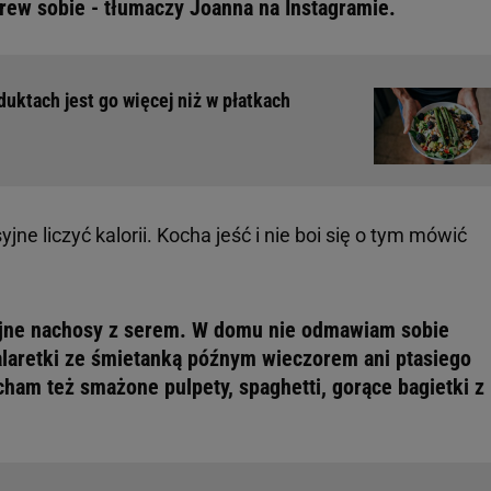
brew sobie - tłumaczy Joanna na Instagramie.
uktach jest go więcej niż w płatkach
e liczyć kalorii. Kocha jeść i nie boi się o tym mówić
jne nachosy z serem. W domu nie odmawiam sobie
laretki ze śmietanką późnym wieczorem ani ptasiego
ham też smażone pulpety, spaghetti, gorące bagietki z