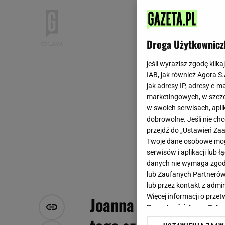
Droga Użytkownicz
jeśli wyrazisz zgodę klika
IAB, jak również Agora S
jak adresy IP, adresy e-m
marketingowych, w szcze
w swoich serwisach, aplik
dobrowolne. Jeśli nie ch
przejdź do „Ustawień Z
Twoje dane osobowe mogą
serwisów i aplikacji lub
danych nie wymaga zgody 
lub Zaufanych Partnerów
lub przez kontakt z admi
Więcej informacji o prz
Joanna Przetakiewicz
Prywatności Agora S.A.