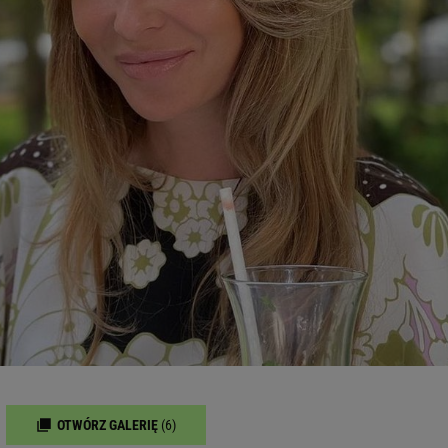
OTWÓRZ GALERIĘ
(6)