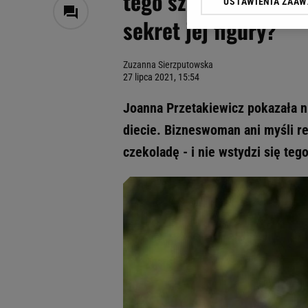
tego szczęścia, co w
USTAWIENIA ZAA
Klikając „Akceptuję” wyra
sekret jej figury?
Zaufanych Partnerów i A
dotyczące plików cookie,
odnośnik „Ustawienia pr
Zuzanna Sierzputowska
plików cookie możliwa je
27 lipca 2021, 15:54
My, nasi Zaufani Partne
Joanna Przetakiewicz pokazała n
Użycie dokładnych danych
Przechowywanie informacji
diecie. Bizneswoman ani myśli r
badnie odbiorców i uleps
czekoladę - i nie wstydzi się tego