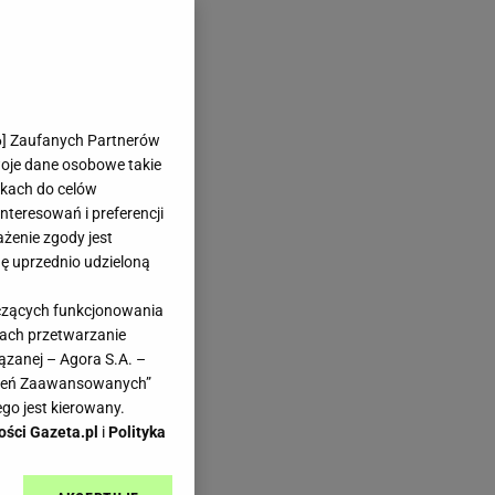
6
] Zaufanych Partnerów
woje dane osobowe takie
likach do celów
teresowań i preferencji
ażenie zgody jest
dę uprzednio udzieloną
yczących funkcjonowania
kach przetwarzanie
ązanej – Agora S.A. –
awień Zaawansowanych”
go jest kierowany.
ości Gazeta.pl
i
Polityka