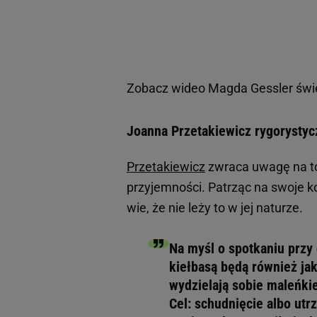
Zobacz wideo
Magda Gessler świ
Joanna Przetakiewicz rygorysty
Przetakiewicz
zwraca uwagę na to,
przyjemności. Patrząc na swoje ko
wie, że nie leży to w jej naturze.
Na myśl o spotkaniu przy g
kiełbasą będą również ja
wydzielają sobie maleńkie
Cel: schudnięcie albo utr