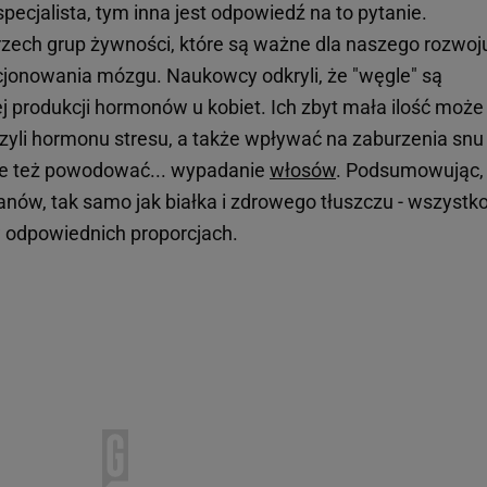
i specjalista, tym inna jest odpowiedź na to pytanie.
zech grup żywności, które są ważne dla naszego rozwoju
jonowania mózgu. Naukowcy odkryli, że "węgle" są
 produkcji hormonów u kobiet. Ich zbyt mała ilość może
czyli hormonu stresu, a także wpływać na zaburzenia snu
że też powodować... wypadanie
włosów
. Podsumowując,
nów, tak samo jak białka i zdrowego tłuszczu - wszystk
 odpowiednich proporcjach.