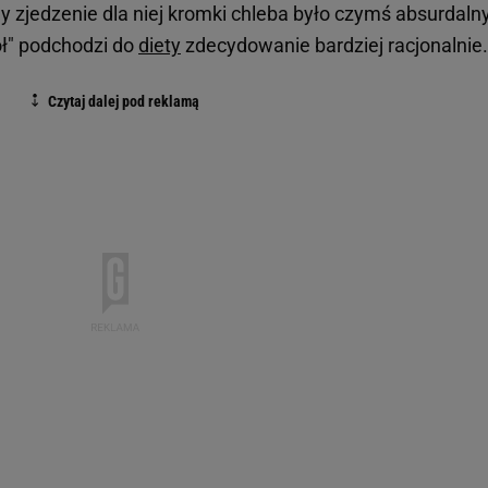
dy zjedzenie dla niej kromki chleba było czymś absurdaln
ół" podchodzi do
diety
zdecydowanie bardziej racjonalnie.