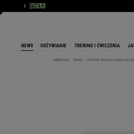
WIADOMOŚCI
NEXT
SPORT
PLOTEK
D
NEWS
ODŻYWIANIE
TRENING I ĆWICZENIA
JA
Myfitness
News
Jennifer Aniston wraca do wę