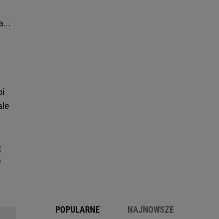
...
oi
ale
z
e
POPULARNE
NAJNOWSZE