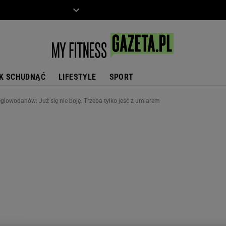
ZIECKO
MOTO
K SCHUDNĄĆ
LIFESTYLE
SPORT
glowodanów: Już się nie boję. Trzeba tylko jeść z umiarem