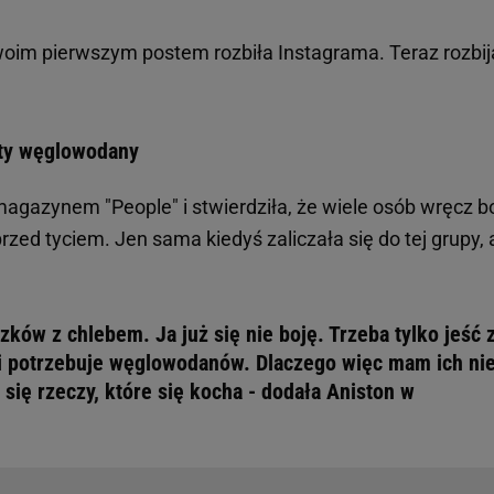
woim pierwszym postem rozbiła Instagrama. Teraz rozbija
ety węglowodany
gazynem "People" i stwierdziła, że wiele osób wręcz b
zed tyciem. Jen sama kiedyś zaliczała się do tej grupy, 
zków z chlebem. Ja już się nie boję. Trzeba tylko jeść 
 i potrzebuje węglowodanów. Dlaczego więc mam ich ni
się rzeczy, które się kocha - dodała Aniston w