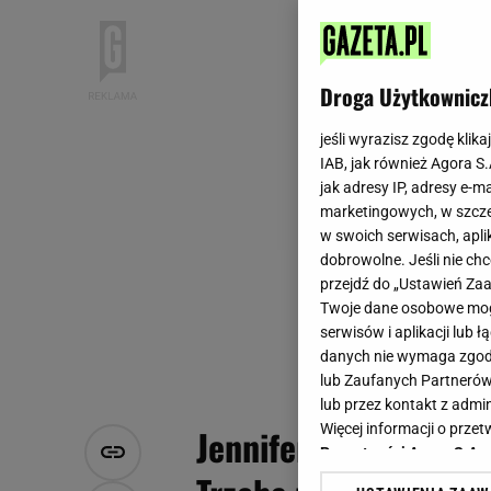
Droga Użytkownicz
jeśli wyrazisz zgodę klika
IAB, jak również Agora S
jak adresy IP, adresy e-m
marketingowych, w szcze
w swoich serwisach, aplik
dobrowolne. Jeśli nie ch
przejdź do „Ustawień Z
Twoje dane osobowe mogą
serwisów i aplikacji lub
danych nie wymaga zgody 
lub Zaufanych Partnerów
lub przez kontakt z admi
Więcej informacji o prz
Jennifer Aniston wra
Prywatności Agora S.A.