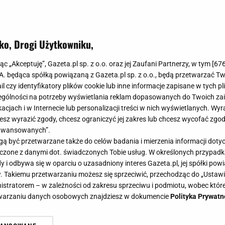
ko, Drogi Użytkowniku,
jąc „Akceptuję”, Gazeta.pl sp. z o.o. oraz jej Zaufani Partnerzy, w tym [
67
.A. będąca spółką powiązaną z Gazeta.pl sp. z o.o., będą przetwarzać T
ail czy identyfikatory plików cookie lub inne informacje zapisane w tych p
gólności na potrzeby wyświetlania reklam dopasowanych do Twoich zain
acjach i w Internecie lub personalizacji treści w nich wyświetlanych. Wyr
cesz wyrazić zgody, chcesz ograniczyć jej zakres lub chcesz wycofać zgo
aawansowanych”.
 być przetwarzane także do celów badania i mierzenia informacji dot
 łączone z danymi dot. świadczonych Tobie usług. W określonych przypad
i odbywa się w oparciu o uzasadniony interes Gazeta.pl, jej spółki powi
. Takiemu przetwarzaniu możesz się sprzeciwić, przechodząc do „Ust
nistratorem – w zależności od zakresu sprzeciwu i podmiotu, wobec które
etwarzaniu danych osobowych znajdziesz w dokumencie
Polityka Prywatn
ca do węglowodanów: Już się nie bo