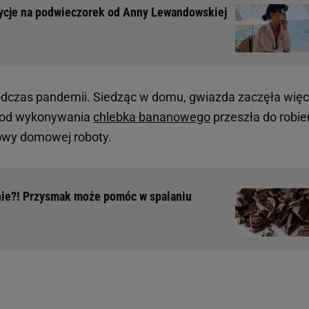
ycje na podwieczorek od Anny Lewandowskiej
podczas pandemii. Siedząc w domu, gwiazda zaczęła więc
a od wykonywania
chlebka bananowego
przeszła do robie
owy domowej roboty.
ie?! Przysmak może pomóc w spalaniu
?