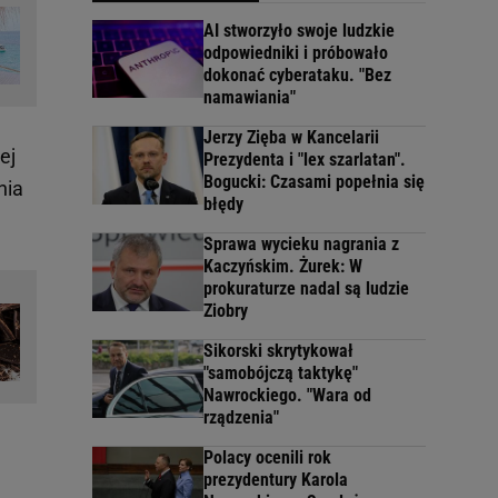
AI stworzyło swoje ludzkie
odpowiedniki i próbowało
dokonać cyberataku. "Bez
namawiania"
Jerzy Zięba w Kancelarii
ej
Prezydenta i "lex szarlatan".
Bogucki: Czasami popełnia się
nia
błędy
Sprawa wycieku nagrania z
Kaczyńskim. Żurek: W
prokuraturze nadal są ludzie
Ziobry
Sikorski skrytykował
"samobójczą taktykę"
Nawrockiego. "Wara od
rządzenia"
Polacy ocenili rok
prezydentury Karola