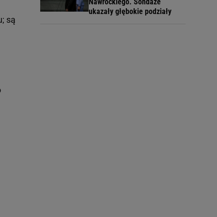
Nawrockiego. Sondaże
ukazały głębokie podziały
; są
o