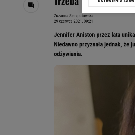
Trzeba tylko jeść z 
USTAWIENIA ZAA
Klikając „Akceptuję” wyra
Zaufanych Partnerów i A
Zuzanna Sierzputowska
dotyczące plików cookie,
29 czerwca 2021, 09:21
odnośnik „Ustawienia pr
plików cookie możliwa je
Jennifer Aniston przez lata uni
My, nasi Zaufani Partne
Niedawno przyznała jednak, że j
Użycie dokładnych danych
odżywiania.
Przechowywanie informacji
badnie odbiorców i uleps