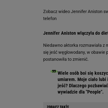
Zobacz wideo
Jennifer Aniston s
telefon
Jennifer Aniston włączyła do di
Niedawno aktorka rozmawiała z ma
się jeść węglowodany, w obawie pr
postanowiła to zmienić.
Wiele osób boi się koszyc
umiarem. Moje ciało lubi
jeść? Dlaczego pozbawiać 
wywiadzie dla "People".