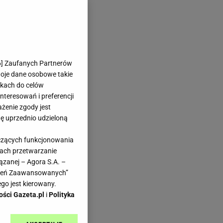
6
] Zaufanych Partnerów
woje dane osobowe takie
likach do celów
teresowań i preferencji
ażenie zgody jest
dę uprzednio udzieloną
yczących funkcjonowania
kach przetwarzanie
ązanej – Agora S.A. –
awień Zaawansowanych”
go jest kierowany.
ości Gazeta.pl
i
Polityka
ję.