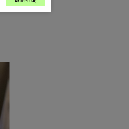
AKCEPTUJĘ
l sp. z o.o., jej
ić swoje preferencje
arzania danych poprzez
ych”. Zmiana ustawień
ach:
 celów identyfikacji.
omiar reklam i treści,