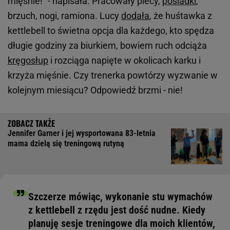
mięśnie!" - napisała. Pracowały plecy,
pośladki
,
brzuch, nogi, ramiona. Lucy
dodała
, że huśtawka z
kettlebell to świetna opcja dla każdego, kto spędza
długie godziny za biurkiem, bowiem ruch odciąża
kręgosłup
i rozciąga napięte w okolicach karku i
krzyża mięśnie. Czy trenerka powtórzy wyzwanie w
kolejnym miesiącu? Odpowiedź brzmi - nie!
Jennifer Garner i jej wysportowana 83-letnia
mama dzielą się treningową rutyną
Szczerze mówiąc, wykonanie stu wymachów
z kettlebell z rzędu jest dość nudne. Kiedy
planuję sesje treningowe dla moich klientów,