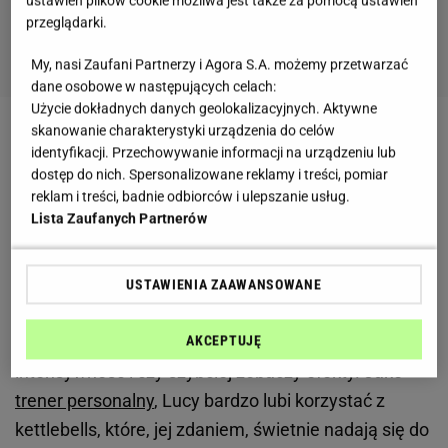
ustawień plików cookie możliwa jest także za pomocą ustawień
przeglądarki.
My, nasi Zaufani Partnerzy i Agora S.A. możemy przetwarzać
dane osobowe w następujących celach:
Użycie dokładnych danych geolokalizacyjnych. Aktywne
skanowanie charakterystyki urządzenia do celów
Zobacz wideo
Eva Longoria wykonuje akrobacje na
identyfikacji. Przechowywanie informacji na urządzeniu lub
trampolinie
dostęp do nich. Spersonalizowane reklamy i treści, pomiar
reklam i treści, badnie odbiorców i ulepszanie usług.
Lista Zaufanych Partnerów
Lucy codziennie robiła to ćwiczenie z kettlebell. Po
sto powtórzeń!
USTAWIENIA ZAAWANSOWANE
Kobieta zdecydowała się na tak pokaźną liczbę, aby
zobaczyć, jak zadziała na mięśnie taka
AKCEPTUJĘ
intensywność i czy szybciej zobaczy efekty. Jako
trener personalny
, Lucy bardzo lubi korzystać z
kettlebells, które, jej zdaniem, świetnie nadają się do