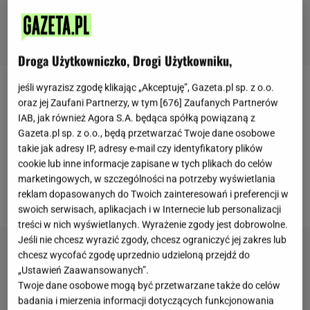
Droga Użytkowniczko, Drogi Użytkowniku,
jeśli wyrazisz zgodę klikając „Akceptuję”, Gazeta.pl sp. z o.o.
Lucy prowadzi aktywny tryb życia, a treningi stały się
oraz jej Zaufani Partnerzy, w tym [
676
] Zaufanych Partnerów
nie tylko pasją, lecz także elementem pracy. Gornall
IAB, jak również Agora S.A. będąca spółką powiązaną z
Gazeta.pl sp. z o.o., będą przetwarzać Twoje dane osobowe
spełnia się w roli redaktorki działu fitness i próbuje
takie jak adresy IP, adresy e-mail czy identyfikatory plików
coraz to nowszych i ciekawszych ćwiczeń.
cookie lub inne informacje zapisane w tych plikach do celów
Niedawno zakończyła miesięczny test z
kettlebell
.
marketingowych, w szczególności na potrzeby wyświetlania
reklam dopasowanych do Twoich zainteresowań i preferencji w
Jakie wyniki osiągnęła?
swoich serwisach, aplikacjach i w Internecie lub personalizacji
treści w nich wyświetlanych. Wyrażenie zgody jest dobrowolne.
Jeśli nie chcesz wyrazić zgody, chcesz ograniczyć jej zakres lub
chcesz wycofać zgodę uprzednio udzieloną przejdź do
„Ustawień Zaawansowanych”.
Twoje dane osobowe mogą być przetwarzane także do celów
badania i mierzenia informacji dotyczących funkcjonowania