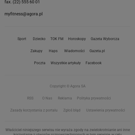
fax. (22) 555 60 01
myfitness@agora.pl
Sport
Dziecko
TOK FM
Horoskopy
Gazeta Wyborcza
Zakupy
Haps
Wiadomości
Gazeta.pl
Poczta
Wszystkie artykuły
Facebook
Copyright © Agora SA
RSS
O Nas
Reklama
Polityka prywatności
Zasady korzystania z portalu
Zgłoś błąd
Ustawienia prywatności
Właściciel niniejszego serwisu nie wyraża zgody na zwielokrotnianie ani inne
korzystanie z utworów rozpowszechnionych w tym serwisie, w celu