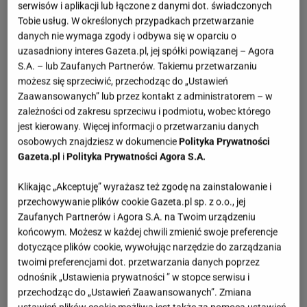
serwisów i aplikacji lub łączone z danymi dot. świadczonych
Tobie usług. W określonych przypadkach przetwarzanie
danych nie wymaga zgody i odbywa się w oparciu o
uzasadniony interes Gazeta.pl, jej spółki powiązanej – Agora
S.A. – lub Zaufanych Partnerów. Takiemu przetwarzaniu
możesz się sprzeciwić, przechodząc do „Ustawień
Zaawansowanych” lub przez kontakt z administratorem – w
zależności od zakresu sprzeciwu i podmiotu, wobec którego
jest kierowany. Więcej informacji o przetwarzaniu danych
osobowych znajdziesz w dokumencie
Polityka Prywatności
Gazeta.pl
i
Polityka Prywatności Agora S.A.
Klikając „Akceptuję” wyrażasz też zgodę na zainstalowanie i
przechowywanie plików cookie Gazeta.pl sp. z o.o., jej
Zaufanych Partnerów i Agora S.A. na Twoim urządzeniu
końcowym. Możesz w każdej chwili zmienić swoje preferencje
dotyczące plików cookie, wywołując narzędzie do zarządzania
twoimi preferencjami dot. przetwarzania danych poprzez
odnośnik „Ustawienia prywatności ” w stopce serwisu i
przechodząc do „Ustawień Zaawansowanych”. Zmiana