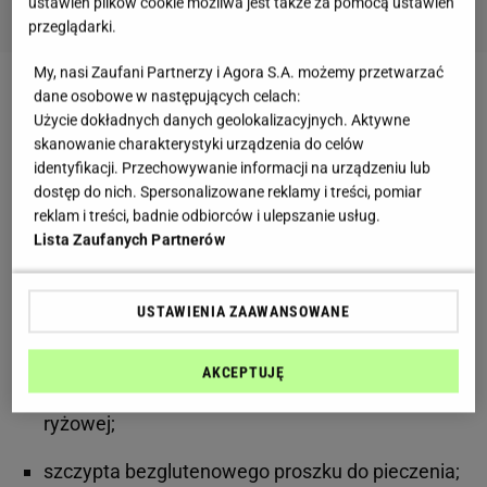
ustawień plików cookie możliwa jest także za pomocą ustawień
przeglądarki.
My, nasi Zaufani Partnerzy i Agora S.A. możemy przetwarzać
dane osobowe w następujących celach:
Zobacz wideo
Anna Lewandowska trenuje boks.
Użycie dokładnych danych geolokalizacyjnych. Aktywne
Zaraziła tym Klarę?
skanowanie charakterystyki urządzenia do celów
identyfikacji. Przechowywanie informacji na urządzeniu lub
dostęp do nich. Spersonalizowane reklamy i treści, pomiar
Anna Lewandowska poleca przepisy na słodkie
reklam i treści, badnie odbiorców i ulepszanie usług.
śniadania
Lista Zaufanych Partnerów
Czekoladowy przekładaniec z nadzieniem
USTAWIENIA ZAAWANSOWANE
dwa jajka;
AKCEPTUJĘ
dwie łyżki mąki kukurydzianej, kasztanowej lub
ryżowej;
szczypta bezglutenowego proszku do pieczenia;