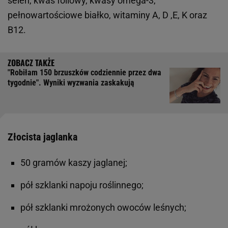
selen, kwas foliowy, kwasy omega-3,
pełnowartościowe białko, witaminy A, D ,E, K oraz
B12.
"Robiłam 150 brzuszków codziennie przez dwa
tygodnie". Wyniki wyzwania zaskakują
Złocista jaglanka
50 gramów kaszy jaglanej;
pół szklanki napoju roślinnego;
pół szklanki mrożonych owoców leśnych;