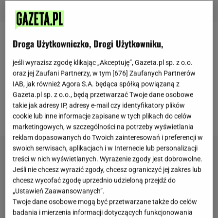
Droga Użytkowniczko, Drogi Użytkowniku,
Anna Lewandowska
uwielbia śniadania na słodko.
Oczywiście te w zdrowej wersji, z wykorzystaniem
jeśli wyrazisz zgodę klikając „Akceptuję”, Gazeta.pl sp. z o.o.
składników bogatych w witaminy i minerały. Dziś
oraz jej Zaufani Partnerzy, w tym [
676
] Zaufanych Partnerów
IAB, jak również Agora S.A. będąca spółką powiązaną z
przyglądamy się dwóm propozycjom, które bez
Gazeta.pl sp. z o.o., będą przetwarzać Twoje dane osobowe
problemu przygotujemy samodzielnie w domu.
takie jak adresy IP, adresy e-mail czy identyfikatory plików
Zasmakują całej rodzinie!
cookie lub inne informacje zapisane w tych plikach do celów
marketingowych, w szczególności na potrzeby wyświetlania
reklam dopasowanych do Twoich zainteresowań i preferencji w
swoich serwisach, aplikacjach i w Internecie lub personalizacji
treści w nich wyświetlanych. Wyrażenie zgody jest dobrowolne.
Jeśli nie chcesz wyrazić zgody, chcesz ograniczyć jej zakres lub
chcesz wycofać zgodę uprzednio udzieloną przejdź do
„Ustawień Zaawansowanych”.
Twoje dane osobowe mogą być przetwarzane także do celów
badania i mierzenia informacji dotyczących funkcjonowania