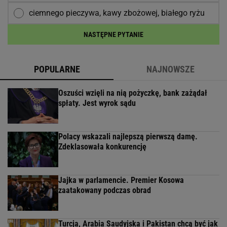
ciemnego pieczywa, kawy zbożowej, białego ryżu
NASTĘPNE PYTANIE
POPULARNE
NAJNOWSZE
Oszuści wzięli na nią pożyczkę, bank zażądał
spłaty. Jest wyrok sądu
Polacy wskazali najlepszą pierwszą damę.
Zdeklasowała konkurencję
Jajka w parlamencie. Premier Kosowa
zaatakowany podczas obrad
Turcja, Arabia Saudyjska i Pakistan chcą być jak