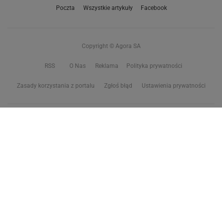
Poczta
Wszystkie artykuły
Facebook
Copyright © Agora SA
RSS
O Nas
Reklama
Polityka prywatności
Zasady korzystania z portalu
Zgłoś błąd
Ustawienia prywatności
Właściciel niniejszego serwisu nie wyraża zgody na zwielokrotnianie ani inne
korzystanie z utworów rozpowszechnionych w tym serwisie, w celu
eksploracji tekstów i danych. Więcej informacji w
zastrzeżeniu dot. eksploracji tekstów i danych
Treści z
serwisów internetowych Grupy Wyborcza.pl
oraz serwisu tokfm.pl
prezentujemy w ramach komercyjnej współpracy z ich wydawcami:
Wyborcza sp. z o.o. oraz Grupą Radiową Agory sp. z o.o.
Wybrane treści z serwisu Sport.pl są dostępne po wykupieniu płatnej
subskrypcji