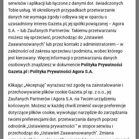
serwisów i aplikacji lub łączone z danymi dot. świadczonych
Tobie usług. W określonych przypadkach przetwarzanie
danych nie wymaga zgody i odbywa się w oparciu o
uzasadniony interes Gazeta.pl, jej spółki powiązanej – Agora
S.A. – lub Zaufanych Partnerów. Takiemu przetwarzaniu
możesz się sprzeciwić, przechodząc do „Ustawień
Zaawansowanych” lub przez kontakt z administratorem – w
zależności od zakresu sprzeciwu i podmiotu, wobec którego
jest kierowany. Więcej informacji o przetwarzaniu danych
osobowych znajdziesz w dokumencie
Polityka Prywatności
Gazeta.pl
i
Polityka Prywatności Agora S.A.
Klikając „Akceptuję” wyrażasz też zgodę na zainstalowanie i
przechowywanie plików cookie Gazeta.pl sp. z o.o., jej
Zaufanych Partnerów i Agora S.A. na Twoim urządzeniu
końcowym. Możesz w każdej chwili zmienić swoje preferencje
dotyczące plików cookie, wywołując narzędzie do zarządzania
twoimi preferencjami dot. przetwarzania danych poprzez
odnośnik „Ustawienia prywatności ” w stopce serwisu i
przechodząc do „Ustawień Zaawansowanych”. Zmiana