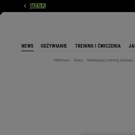
WIADOMOŚCI
NEXT
SPORT
PLOTEK
D
NEWS
ODŻYWIANIE
TRENING I ĆWICZENIA
JA
Myfitness
News
Relaksujący trening pilatesu.