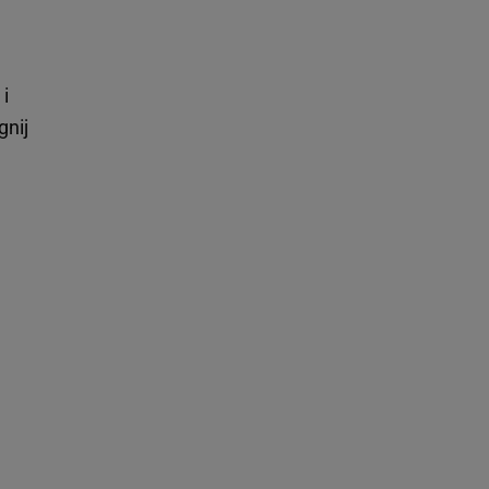
 i
gnij