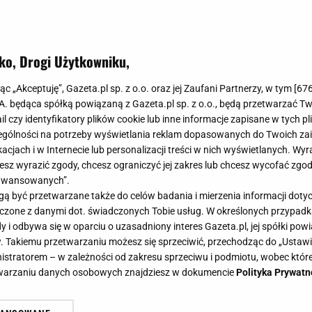
ko, Drogi Użytkowniku,
jąc „Akceptuję”, Gazeta.pl sp. z o.o. oraz jej Zaufani Partnerzy, w tym [
67
.A. będąca spółką powiązaną z Gazeta.pl sp. z o.o., będą przetwarzać T
ail czy identyfikatory plików cookie lub inne informacje zapisane w tych p
gólności na potrzeby wyświetlania reklam dopasowanych do Twoich zain
acjach i w Internecie lub personalizacji treści w nich wyświetlanych. Wyr
cesz wyrazić zgody, chcesz ograniczyć jej zakres lub chcesz wycofać zgo
aawansowanych”.
 być przetwarzane także do celów badania i mierzenia informacji dot
 łączone z danymi dot. świadczonych Tobie usług. W określonych przypad
i odbywa się w oparciu o uzasadniony interes Gazeta.pl, jej spółki powi
. Takiemu przetwarzaniu możesz się sprzeciwić, przechodząc do „Ust
nistratorem – w zależności od zakresu sprzeciwu i podmiotu, wobec które
etwarzaniu danych osobowych znajdziesz w dokumencie
Polityka Prywatn
pilatesu. Tak odprężysz się po cał