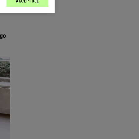
AKCEPTUJĘ
l sp. z o.o., jej
ić swoje preferencje
arzania danych poprzez
ych”. Zmiana ustawień
ego
ach:
 celów identyfikacji.
omiar reklam i treści,