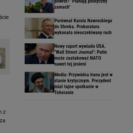
powrót? "Planują polityczny
zamach"
ście
Porównał Karola Nawrockiego
do Shreka. Prokuratura
wykonała nieoczekiwany ruch
Nowy raport wywiadu USA.
"Wall Street Journal": Putin
może zaatakować NATO
nawet tej jesieni
Media: Przywódca Iranu jest w
stanie krytycznym. Prezydent
miał tajne spotkanie w
Teheranie
m z
 za