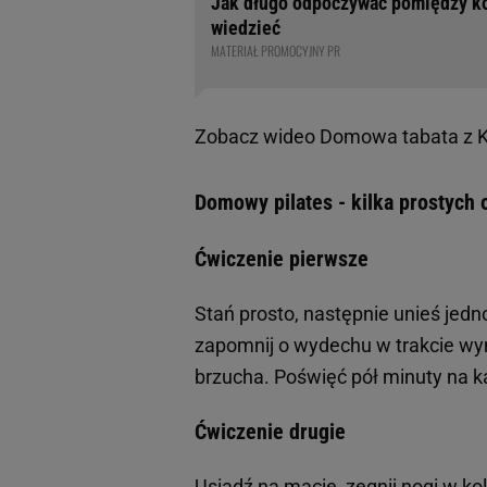
Jak długo odpoczywać pomiędzy ko
wiedzieć
MATERIAŁ PROMOCYJNY PR
Zobacz wideo
Domowa tabata z K
Domowy pilates - kilka prostych
Ćwiczenie pierwsze
Stań prosto, następnie unieś jedn
zapomnij o wydechu w trakcie wy
brzucha. Poświęć pół minuty na k
Ćwiczenie drugie
Usiądź na macie, zegnij nogi w k