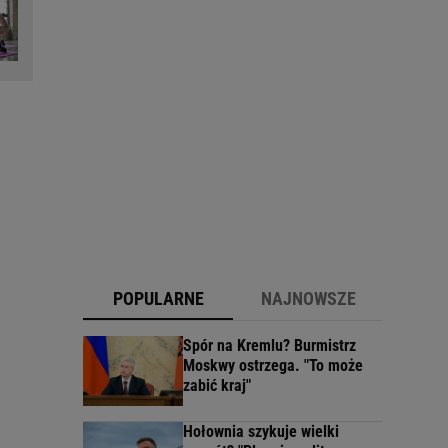
POPULARNE
NAJNOWSZE
Spór na Kremlu? Burmistrz
Moskwy ostrzega. "To może
zabić kraj"
Hołownia szykuje wielki