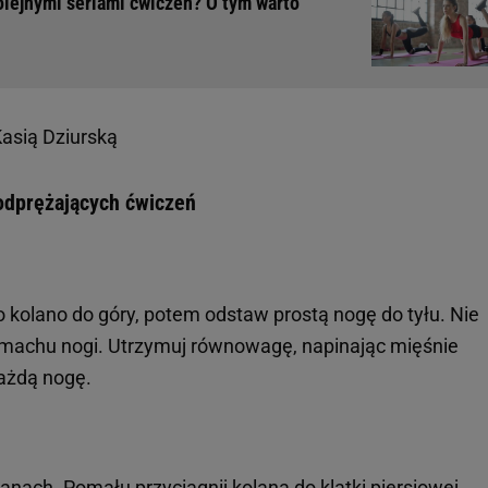
lejnymi seriami ćwiczeń? O tym warto
asią Dziurską
 odprężających ćwiczeń
o kolano do góry, potem odstaw prostą nogę do tyłu. Nie
machu nogi. Utrzymuj równowagę, napinając mięśnie
ażdą nogę.
olanach. Pomału przyciągnij
kolana
do klatki piersiowej,