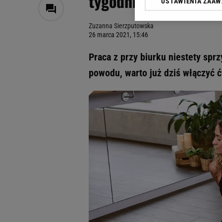
tygodniu pracy. To n
USTAWIENIA ZAA
Klikając „Akceptuję” wyra
Zaufanych Partnerów i A
Zuzanna Sierzputowska
dotyczące plików cookie,
26 marca 2021, 15:46
odnośnik „Ustawienia pr
plików cookie możliwa je
Praca z przy biurku niestety sp
My, nasi Zaufani Partne
powodu, warto już dziś włączyć ć
Użycie dokładnych danych
Przechowywanie informacji
badnie odbiorców i uleps