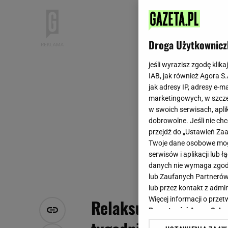
Droga Użytkownicz
jeśli wyrazisz zgodę klika
IAB, jak również Agora S
jak adresy IP, adresy e-m
marketingowych, w szcze
w swoich serwisach, aplik
dobrowolne. Jeśli nie ch
przejdź do „Ustawień Z
Twoje dane osobowe mogą
serwisów i aplikacji lub
danych nie wymaga zgody 
lub Zaufanych Partnerów
lub przez kontakt z admi
Więcej informacji o prz
Relaksujący trening 
Prywatności Agora S.A.