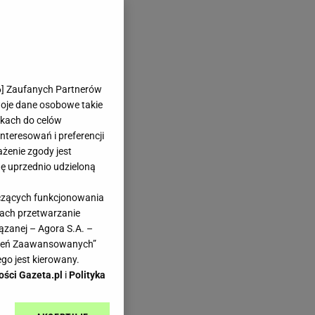
6
] Zaufanych Partnerów
woje dane osobowe takie
likach do celów
teresowań i preferencji
ażenie zgody jest
dę uprzednio udzieloną
yczących funkcjonowania
kach przetwarzanie
ązanej – Agora S.A. –
awień Zaawansowanych”
go jest kierowany.
ości Gazeta.pl
i
Polityka
ym