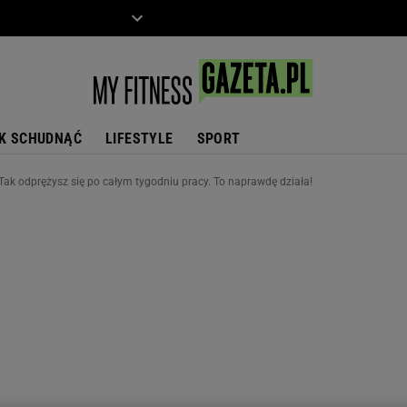
ZIECKO
MOTO
K SCHUDNĄĆ
LIFESTYLE
SPORT
 Tak odprężysz się po całym tygodniu pracy. To naprawdę działa!