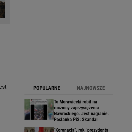
est
POPULARNE
NAJNOWSZE
To Morawiecki robił na
rocznicy zaprzysiężenia
Nawrockiego. Jest nagranie.
Posłanka PiS: Skandal
"Koronacja", rok "prezydenta