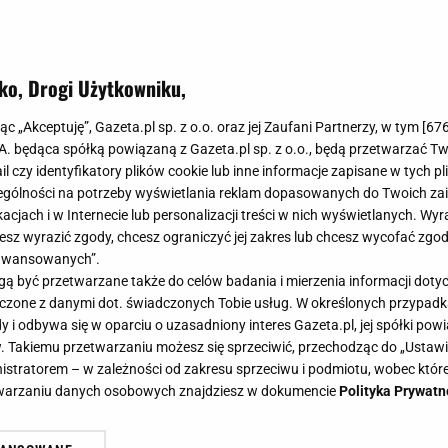
ko, Drogi Użytkowniku,
jąc „Akceptuję”, Gazeta.pl sp. z o.o. oraz jej Zaufani Partnerzy, w tym [
67
.A. będąca spółką powiązaną z Gazeta.pl sp. z o.o., będą przetwarzać T
ail czy identyfikatory plików cookie lub inne informacje zapisane w tych p
gólności na potrzeby wyświetlania reklam dopasowanych do Twoich zain
acjach i w Internecie lub personalizacji treści w nich wyświetlanych. Wyr
cesz wyrazić zgody, chcesz ograniczyć jej zakres lub chcesz wycofać zgo
aawansowanych”.
 być przetwarzane także do celów badania i mierzenia informacji dot
 łączone z danymi dot. świadczonych Tobie usług. W określonych przypad
i odbywa się w oparciu o uzasadniony interes Gazeta.pl, jej spółki powi
. Takiemu przetwarzaniu możesz się sprzeciwić, przechodząc do „Ust
nistratorem – w zależności od zakresu sprzeciwu i podmiotu, wobec które
etwarzaniu danych osobowych znajdziesz w dokumencie
Polityka Prywatn
est bezpieczna dla zdrowia?