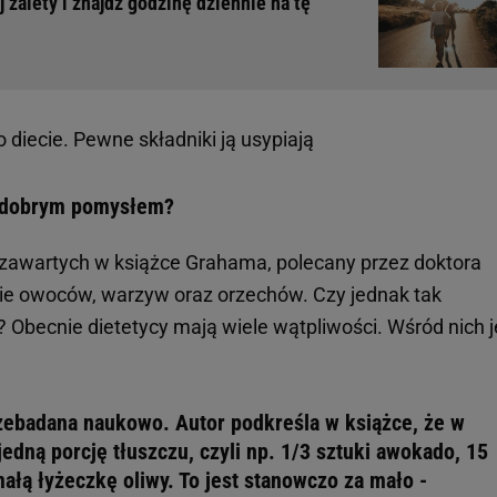
zalety i znajdź godzinę dziennie na tę
 diecie. Pewne składniki ją usypiają
st dobrym pomysłem?
 zawartych w książce Grahama, polecany przez doktora
ie owoców, warzyw oraz orzechów. Czy jednak tak
y? Obecnie dietetycy mają wiele wątpliwości. Wśród nich j
rzebadana naukowo. Autor podkreśla w książce, że w
edną porcję tłuszczu, czyli np. 1/3 sztuki awokado, 15
łą łyżeczkę oliwy. To jest stanowczo za mało -