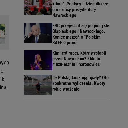
kiboli". Politycy i dziennikarze
o rocznicy prezydentury
Nawrockiego
EBC przejechał się po pomyśle
Glapińskiego i Nawrockiego.
Koniec marzeń o "Polskim
SAFE 0 proc."
Kim jest raper, który wystąpił
przed Nawrockim? Eldo to
nych
muzułmanin i narodowiec
go
Ile Polskę kosztują upały? Oto
ik.
konkretne wyliczenia. Kwoty
dna,
robią wrażenie
e