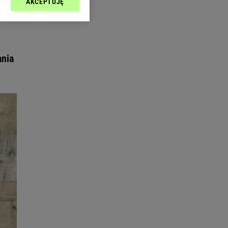
AKCEPTUJĘ
l sp. z o.o., jej
ić swoje preferencje
arzania danych poprzez
ych”. Zmiana ustawień
ania
ach:
 celów identyfikacji.
omiar reklam i treści,