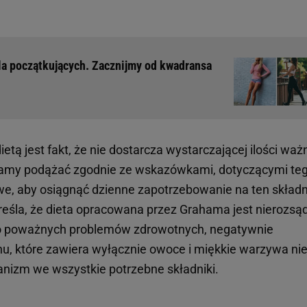
la początkujących. Zacznijmy od kwadransa
tą jest fakt, że nie dostarcza wystarczającej ilości waż
amy podążać zgodnie ze wskazówkami, dotyczącymi te
we, aby osiągnąć dzienne zapotrzebowanie na ten składn
eśla, że dieta opracowana przez Grahama jest nierozsą
o poważnych problemów zdrowotnych, negatywnie
nu, które zawiera wyłącznie owoce i miękkie warzywa ni
ganizm we wszystkie potrzebne składniki.