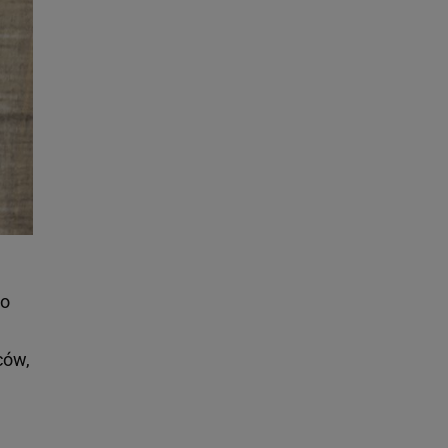
go
ców,