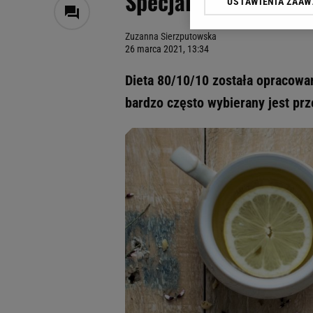
Specjalistka podważa
USTAWIENIA ZAA
Klikając „Akceptuję” wyra
Zaufanych Partnerów i A
Zuzanna Sierzputowska
dotyczące plików cookie,
26 marca 2021, 13:34
odnośnik „Ustawienia pr
plików cookie możliwa je
Dieta 80/10/10 została opracowa
My, nasi Zaufani Partne
bardzo często wybierany jest prz
Użycie dokładnych danych
Przechowywanie informacji
badnie odbiorców i uleps