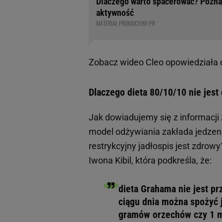
Dlaczego warto spacerować? Poznaj 
aktywność
MATERIAŁ PROMOCYJNY PR
Zobacz wideo
Cleo opowiedziała o
Dlaczego dieta 80/10/10 nie je
Jak dowiadujemy się z informacji
model odżywiania zakłada jedzen
restrykcyjny jadłospis jest zdrow
Iwona Kibil, która podkreśla, że:
dieta Grahama nie jest p
ciągu dnia można spożyć j
gramów orzechów czy 1 ma