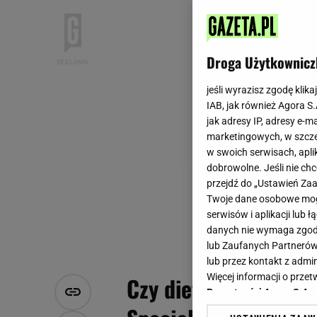
Droga Użytkownicz
jeśli wyrazisz zgodę klika
IAB, jak również Agora S
jak adresy IP, adresy e-m
marketingowych, w szcze
w swoich serwisach, aplik
dobrowolne. Jeśli nie ch
przejdź do „Ustawień Z
Twoje dane osobowe mogą
serwisów i aplikacji lub
danych nie wymaga zgody 
lub Zaufanych Partnerów
lub przez kontakt z admi
Więcej informacji o prz
Czy dieta 80/10/10 j
Prywatności Agora S.A.