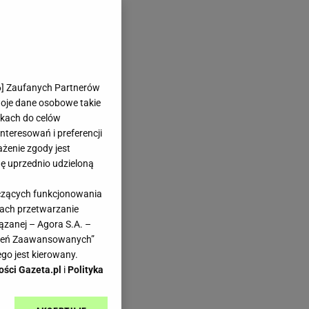
6
] Zaufanych Partnerów
woje dane osobowe takie
likach do celów
teresowań i preferencji
ażenie zgody jest
dę uprzednio udzieloną
yczących funkcjonowania
kach przetwarzanie
ązanej – Agora S.A. –
awień Zaawansowanych”
go jest kierowany.
ości Gazeta.pl
i
Polityka