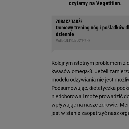
czytamy na Vegetitian.
Domowy trening nóg i pośladków d
dziennie
MATERIAŁ PROMOCYJNY PR
Kolejnym istotnym problemem z die
kwasów omega-3. Jeżeli zamierz
modelu odżywiania nie jest możli
Podsumowując, dietetyczka podkr
niedoborowa i może prowadzić d
wpływając na nasze
zdrowie
. Me
jest w stanie zaopatrzyć nasz or