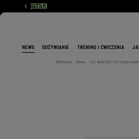
WIADOMOŚCI
NEXT
SPORT
PLOTEK
D
NEWS
ODŻYWIANIE
TRENING I ĆWICZENIA
JA
Myfitness
News
Czy dieta 80/10/10 jest bezp