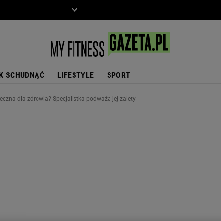
ZIECKO
MOTO
K SCHUDNĄĆ
LIFESTYLE
SPORT
ieczna dla zdrowia? Specjalistka podważa jej zalety