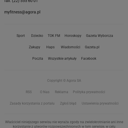
fax. (22) 555 60 01
myfitness@agora.pl
Sport
Dziecko
TOK FM
Horoskopy
Gazeta Wyborcza
Zakupy
Haps
Wiadomości
Gazeta.pl
Poczta
Wszystkie artykuły
Facebook
Copyright © Agora SA
RSS
O Nas
Reklama
Polityka prywatności
Zasady korzystania z portalu
Zgłoś błąd
Ustawienia prywatności
Właściciel niniejszego serwisu nie wyraża zgody na zwielokrotnianie ani inne
korzystanie z utworów rozpowszechnionych w tym serwisie, w celu