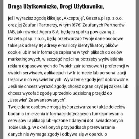
Droga Użytkowniczko, Drogi Użytkowniku,
Ostatnio opublikowane wyniki badań, podważyły
dobry wpływ częstych treningów HIIT na nasze
jeśli wyrazisz zgodę klikając „Akceptuję”, Gazeta.pl sp. z o.o.
oraz jej Zaufani Partnerzy, w tym [
676
] Zaufanych Partnerów
zdrowie. Naukowcy wytłumaczyli, w jaki sposób
IAB, jak również Agora S.A. będąca spółką powiązaną z
intensywne ćwiczenia wpływają na mitochondria,
Gazeta.pl sp. z o.o., będą przetwarzać Twoje dane osobowe
zwane "energetycznymi piecami". Okazuje się, że
takie jak adresy IP, adresy e-mail czy identyfikatory plików
cookie lub inne informacje zapisane w tych plikach do celów
specjaliści przyjrzeli się również, jak sprawa wygląda
marketingowych, w szczególności na potrzeby wyświetlania
przy mniej wymagającej aktywności, jaką jest m.in.
reklam dopasowanych do Twoich zainteresowań i preferencji w
energiczne maszerowanie.
swoich serwisach, aplikacjach i w Internecie lub personalizacji
treści w nich wyświetlanych. Wyrażenie zgody jest dobrowolne.
Jeśli nie chcesz wyrazić zgody, chcesz ograniczyć jej zakres lub
chcesz wycofać zgodę uprzednio udzieloną przejdź do
„Ustawień Zaawansowanych”.
Twoje dane osobowe mogą być przetwarzane także do celów
badania i mierzenia informacji dotyczących funkcjonowania
serwisów i aplikacji lub łączone z danymi dot. świadczonych
Tobie usług. W określonych przypadkach przetwarzanie
danych nie wymaga zgody i odbywa się w oparciu o