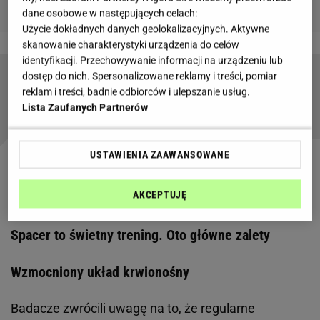
dane osobowe w następujących celach:
Użycie dokładnych danych geolokalizacyjnych. Aktywne
skanowanie charakterystyki urządzenia do celów
identyfikacji. Przechowywanie informacji na urządzeniu lub
dostęp do nich. Spersonalizowane reklamy i treści, pomiar
Dziesięć minut spalania tłuszczu z brzucha.
reklam i treści, badnie odbiorców i ulepszanie usług.
Prosty trening wykonasz w domu bez sprzętu
Lista Zaufanych Partnerów
USTAWIENIA ZAAWANSOWANE
Zobacz wideo
Kelsey Wells pokazuje domowy
trening na małej przestrzeni
AKCEPTUJĘ
Spacer to świetny trening. Oto główne zalety
Wzmocniony układ krwionośny
Badacze zwrócili uwagę na to, że regularne