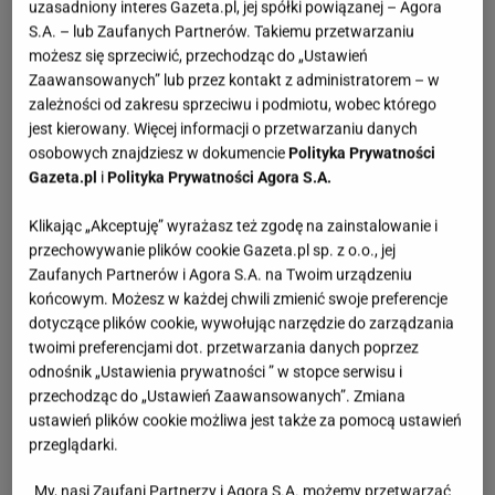
uzasadniony interes Gazeta.pl, jej spółki powiązanej – Agora
S.A. – lub Zaufanych Partnerów. Takiemu przetwarzaniu
możesz się sprzeciwić, przechodząc do „Ustawień
Zaawansowanych” lub przez kontakt z administratorem – w
zależności od zakresu sprzeciwu i podmiotu, wobec którego
jest kierowany. Więcej informacji o przetwarzaniu danych
osobowych znajdziesz w dokumencie
Polityka Prywatności
Gazeta.pl
i
Polityka Prywatności Agora S.A.
Klikając „Akceptuję” wyrażasz też zgodę na zainstalowanie i
przechowywanie plików cookie Gazeta.pl sp. z o.o., jej
Zaufanych Partnerów i Agora S.A. na Twoim urządzeniu
końcowym. Możesz w każdej chwili zmienić swoje preferencje
dotyczące plików cookie, wywołując narzędzie do zarządzania
twoimi preferencjami dot. przetwarzania danych poprzez
odnośnik „Ustawienia prywatności ” w stopce serwisu i
przechodząc do „Ustawień Zaawansowanych”. Zmiana
ustawień plików cookie możliwa jest także za pomocą ustawień
przeglądarki.
My, nasi Zaufani Partnerzy i Agora S.A. możemy przetwarzać