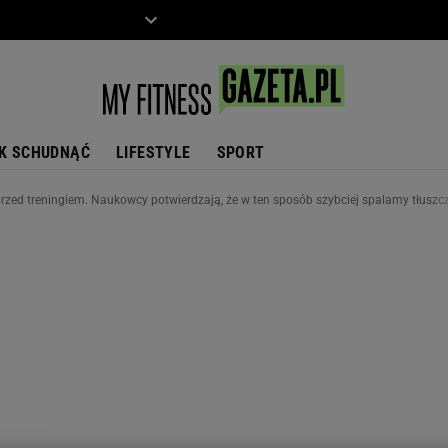
ZIECKO
MOTO
K SCHUDNĄĆ
LIFESTYLE
SPORT
przed treningiem. Naukowcy potwierdzają, że w ten sposób szybciej spalamy tłuszc