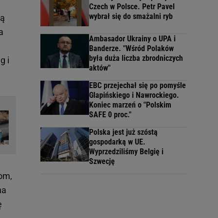
Czech w Polsce. Petr Pavel
wybrał się do smażalni ryb
ją
a
Ambasador Ukrainy o UPA i
Banderze. "Wśród Polaków
była duża liczba zbrodniczych
g i
aktów"
EBC przejechał się po pomyśle
Glapińskiego i Nawrockiego.
Koniec marzeń o "Polskim
SAFE 0 proc."
Polska jest już szóstą
gospodarką w UE.
Wyprzedziliśmy Belgię i
Szwecję
om,
na
ę