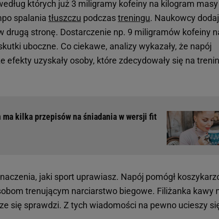
edług których już 3 miligramy kofeiny na kilogram masy
empo spalania
tłuszczu
podczas
treningu
. Naukowcy doda
w drugą stronę. Dostarczenie np. 9 miligramów kofeiny n
utki uboczne. Co ciekawe, analizy wykazały, że napój
sze efekty uzyskały osoby, które zdecydowały się na trenin
 ma kilka przepisów na śniadania w wersji fit
naczenia, jaki sport uprawiasz. Napój pomógł koszykarz
sobom trenującym narciarstwo biegowe. Filiżanka kawy 
e się sprawdzi. Z tych wiadomości na pewno ucieszy si