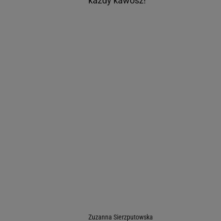
każdy kawosz!
Zuzanna Sierzputowska