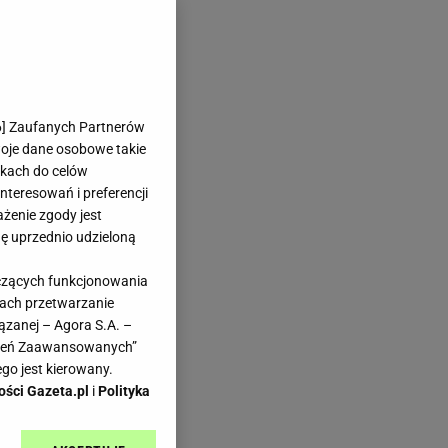
6
] Zaufanych Partnerów
woje dane osobowe takie
likach do celów
teresowań i preferencji
ażenie zgody jest
dę uprzednio udzieloną
yczących funkcjonowania
kach przetwarzanie
ązanej – Agora S.A. –
awień Zaawansowanych”
go jest kierowany.
ości Gazeta.pl
i
Polityka
y