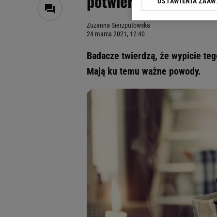
potwierdzają, że w t
USTAWIENIA ZAA
Klikając „Akceptuję” wyra
Zaufanych Partnerów i A
Zuzanna Sierzputowska
dotyczące plików cookie,
24 marca 2021, 12:40
odnośnik „Ustawienia pr
plików cookie możliwa je
Badacze twierdzą, że wypicie te
My, nasi Zaufani Partne
Mają ku temu ważne powody.
Użycie dokładnych danych
Przechowywanie informacji
badnie odbiorców i uleps