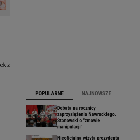
ek z
POPULARNE
NAJNOWSZE
Debata na rocznicy
zaprzysiężenia Nawrockiego.
Stanowski o "zmowie
manipulacji"
Nieoficjalna wizyta prezydenta