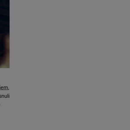
giem
,
nuli
o