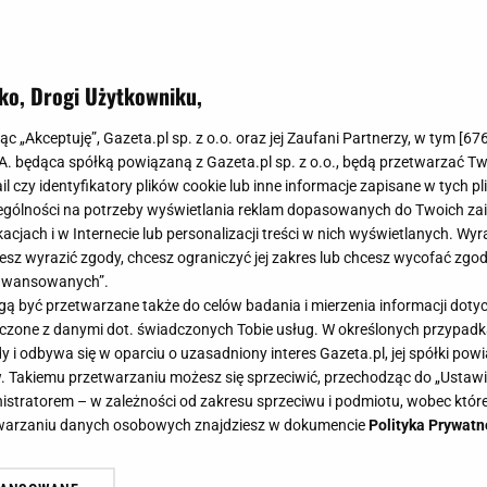
ko, Drogi Użytkowniku,
jąc „Akceptuję”, Gazeta.pl sp. z o.o. oraz jej Zaufani Partnerzy, w tym [
67
.A. będąca spółką powiązaną z Gazeta.pl sp. z o.o., będą przetwarzać T
ail czy identyfikatory plików cookie lub inne informacje zapisane w tych p
gólności na potrzeby wyświetlania reklam dopasowanych do Twoich zain
acjach i w Internecie lub personalizacji treści w nich wyświetlanych. Wyr
cesz wyrazić zgody, chcesz ograniczyć jej zakres lub chcesz wycofać zgo
aawansowanych”.
 być przetwarzane także do celów badania i mierzenia informacji dot
 łączone z danymi dot. świadczonych Tobie usług. W określonych przypad
i odbywa się w oparciu o uzasadniony interes Gazeta.pl, jej spółki powi
. Takiemu przetwarzaniu możesz się sprzeciwić, przechodząc do „Ust
nistratorem – w zależności od zakresu sprzeciwu i podmiotu, wobec które
etwarzaniu danych osobowych znajdziesz w dokumencie
Polityka Prywatn
godziny przed treningiem. Naukowc