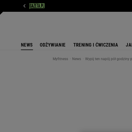
WIADOMOŚCI
NEXT
SPORT
PLOTEK
D
NEWS
ODŻYWIANIE
TRENING I ĆWICZENIA
JA
Myfitness
News
Wypij ten napój pół godziny 