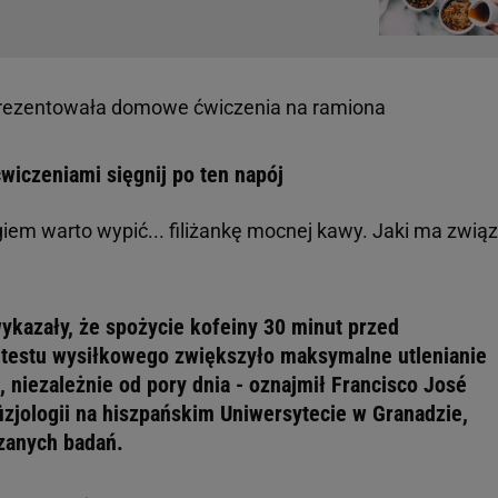
prezentowała domowe ćwiczenia na ramiona
wiczeniami sięgnij po ten napój
em warto wypić... filiżankę mocnej kawy. Jaki ma związ
ykazały, że spożycie kofeiny 30 minut przed
estu wysiłkowego zwiększyło maksymalne utlenianie
 niezależnie od pory dnia - oznajmił Francisco José
izjologii na hiszpańskim Uniwersytecie w Granadzie,
zanych badań.