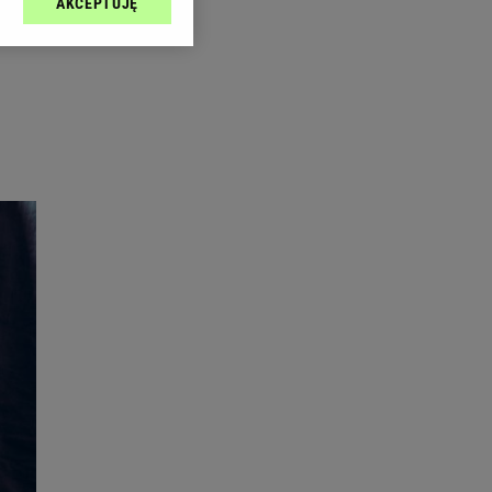
AKCEPTUJĘ
l sp. z o.o., jej
ić swoje preferencje
arzania danych poprzez
ych”. Zmiana ustawień
.
ach:
 celów identyfikacji.
omiar reklam i treści,