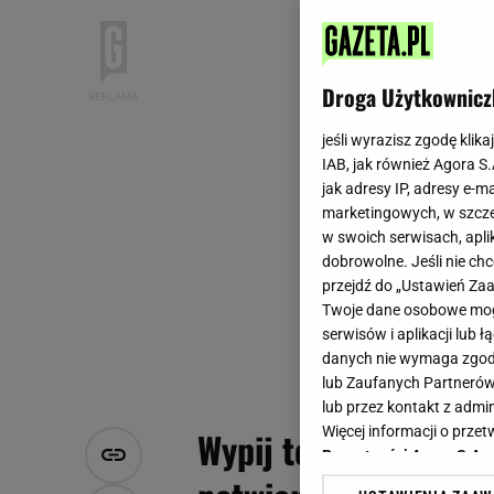
Droga Użytkownicz
jeśli wyrazisz zgodę klika
IAB, jak również Agora S
jak adresy IP, adresy e-m
marketingowych, w szcze
w swoich serwisach, aplik
dobrowolne. Jeśli nie ch
przejdź do „Ustawień Z
Twoje dane osobowe mogą
serwisów i aplikacji lub
danych nie wymaga zgody 
lub Zaufanych Partnerów
lub przez kontakt z admi
Więcej informacji o prz
Wypij ten napój pół 
Prywatności Agora S.A.