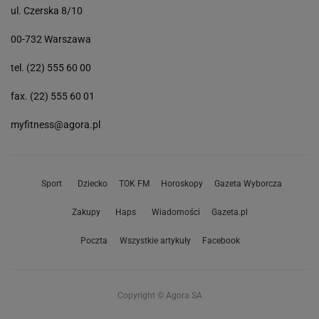
ul. Czerska 8/10
00-732 Warszawa
tel. (22) 555 60 00
fax. (22) 555 60 01
myfitness@agora.pl
Sport
Dziecko
TOK FM
Horoskopy
Gazeta Wyborcza
Zakupy
Haps
Wiadomości
Gazeta.pl
Poczta
Wszystkie artykuły
Facebook
Copyright © Agora SA