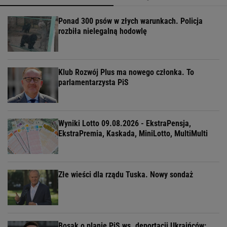
Ponad 300 psów w złych warunkach. Policja
rozbiła nielegalną hodowlę
Klub Rozwój Plus ma nowego członka. To
parlamentarzysta PiS
Wyniki Lotto 09.08.2026 - EkstraPensja,
EkstraPremia, Kaskada, MiniLotto, MultiMulti
Złe wieści dla rządu Tuska. Nowy sondaż
Bosak o planie PiS ws. deportacji Ukraińców: