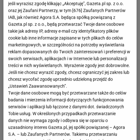
Geek Climber to Youtuber zajmujący się głównie
jeśli wyrazisz zgodę klikając „Akceptuję”, Gazeta.pl sp. z o.o.
wspinaczką. Aby wzmocnić swoją kondycję oraz
oraz jej Zaufani Partnerzy, w tym [
676
] Zaufanych Partnerów
IAB, jak również Agora S.A. będąca spółką powiązaną z
poprawić mobilność, prowadzący kanał na
Gazeta.pl sp. z o.o., będą przetwarzać Twoje dane osobowe
popularnej platformie postanowił wypróbować
takie jak adresy IP, adresy e-mail czy identyfikatory plików
wyzwania z codziennym rozciąganiem przez 80 dni.
cookie lub inne informacje zapisane w tych plikach do celów
marketingowych, w szczególności na potrzeby wyświetlania
Efekty końcowe przeszły jego oczekiwania!
reklam dopasowanych do Twoich zainteresowań i preferencji w
swoich serwisach, aplikacjach i w Internecie lub personalizacji
treści w nich wyświetlanych. Wyrażenie zgody jest dobrowolne.
Jeśli nie chcesz wyrazić zgody, chcesz ograniczyć jej zakres lub
chcesz wycofać zgodę uprzednio udzieloną przejdź do
„Ustawień Zaawansowanych”.
Twoje dane osobowe mogą być przetwarzane także do celów
badania i mierzenia informacji dotyczących funkcjonowania
serwisów i aplikacji lub łączone z danymi dot. świadczonych
Tobie usług. W określonych przypadkach przetwarzanie
danych nie wymaga zgody i odbywa się w oparciu o
uzasadniony interes Gazeta.pl, jej spółki powiązanej – Agora
S.A. – lub Zaufanych Partnerów. Takiemu przetwarzaniu