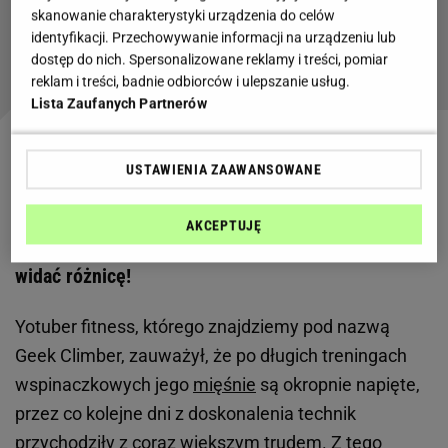
skanowanie charakterystyki urządzenia do celów
Joga w pigułce. Te trzy pozycje zajmą najmniej
identyfikacji. Przechowywanie informacji na urządzeniu lub
czasu i świetnie rozciągną ciało
dostęp do nich. Spersonalizowane reklamy i treści, pomiar
reklam i treści, badnie odbiorców i ulepszanie usług.
Lista Zaufanych Partnerów
Zobacz wideo
Kasia Dziurska pokazuje stretching do
USTAWIENIA ZAAWANSOWANE
szpagatu
AKCEPTUJĘ
80 dni z codziennym stretchingiem - wyraźnie
widać różnicę!
Yotuber fitness, którego znajdziemy pod nazwą
Geek Climber, zauważył, że po długich treningach
wspinaczkowych jego
mięśnie
są okropnie napięte,
przez co kolejne dni z doskonalenia technik
przychodziły z coraz większym trudem. Z tego