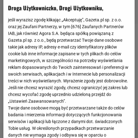
Droga Użytkowniczko, Drogi Użytkowniku,
jeśli wyrazisz zgodę klikając „Akceptuję”, Gazeta.pl sp. z o.o.
oraz jej Zaufani Partnerzy, w tym [
676
] Zaufanych Partnerów
IAB, jak również Agora S.A. będąca spółką powiązaną z
Angelika Mucha
kiedyś wyznała, że miała ogromne
Gazeta.pl sp. z o.o., będą przetwarzać Twoje dane osobowe
problemy z motywacją do ćwiczeń. Jej podejście
takie jak adresy IP, adresy e-mail czy identyfikatory plików
cookie lub inne informacje zapisane w tych plikach do celów
uległo zmianie, gdy zapisała się na zajęcia u
marketingowych, w szczególności na potrzeby wyświetlania
Tadeusza Gauera, trenera popularnego wśród
reklam dopasowanych do Twoich zainteresowań i preferencji w
polskich
celebrytów. Angelika teraz z siłowni
swoich serwisach, aplikacjach i w Internecie lub personalizacji
treści w nich wyświetlanych. Wyrażenie zgody jest dobrowolne.
korzysta z przyjemnością. Na InstaStories
Jeśli nie chcesz wyrazić zgody, chcesz ograniczyć jej zakres lub
instruktora pojawiło się nagranie, gdzie Gauer
chcesz wycofać zgodę uprzednio udzieloną przejdź do
zwrócił uwagę na najczęściej popularne błędy
„Ustawień Zaawansowanych”.
Twoje dane osobowe mogą być przetwarzane także do celów
podczas ćwiczeń.
badania i mierzenia informacji dotyczących funkcjonowania
serwisów i aplikacji lub łączone z danymi dot. świadczonych
Tobie usług. W określonych przypadkach przetwarzanie
danych nie wymaga zgody i odbywa się w oparciu o