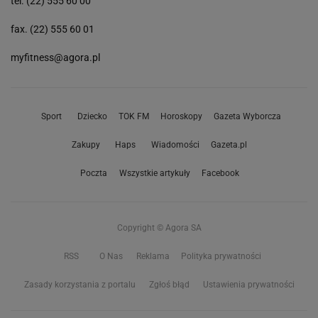
tel. (22) 555 60 00
fax. (22) 555 60 01
myfitness@agora.pl
Sport
Dziecko
TOK FM
Horoskopy
Gazeta Wyborcza
Zakupy
Haps
Wiadomości
Gazeta.pl
Poczta
Wszystkie artykuły
Facebook
Copyright © Agora SA
RSS
O Nas
Reklama
Polityka prywatności
Zasady korzystania z portalu
Zgłoś błąd
Ustawienia prywatności