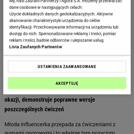
My, nasi Zaufani Partnerzy i Agora S.A. możemy przetwarzać
dane osobowe w następujących celach:
Użycie dokładnych danych geolokalizacyjnych. Aktywne
skanowanie charakterystyki urządzenia do celów
identyfikacji. Przechowywanie informacji na urządzeniu lub
dostęp do nich. Spersonalizowane reklamy i treści, pomiar
reklam i treści, badnie odbiorców i ulepszanie usług.
Lista Zaufanych Partnerów
Zobacz wideo
Angelika Mucha pokazuje z trenerem,
USTAWIENIA ZAAWANSOWANE
jak prawidłowo wykonywać ćwiczenia
AKCEPTUJĘ
Angelika Mucha zawzięcie trenuje na siłowni. Przy
okazji, demonstruje poprawne wersje
poszczególnych ćwiczeń
Młoda influencerka przepada za ćwiczeniami z
gumami oporowymi i to właśnie tym pozycjom