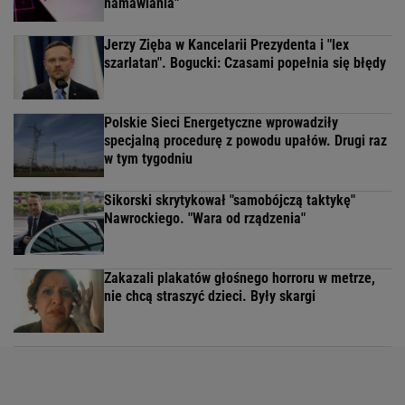
namawiania"
Jerzy Zięba w Kancelarii Prezydenta i "lex
szarlatan". Bogucki: Czasami popełnia się błędy
Polskie Sieci Energetyczne wprowadziły
specjalną procedurę z powodu upałów. Drugi raz
w tym tygodniu
Sikorski skrytykował "samobójczą taktykę"
Nawrockiego. "Wara od rządzenia"
Zakazali plakatów głośnego horroru w metrze,
nie chcą straszyć dzieci. Były skargi