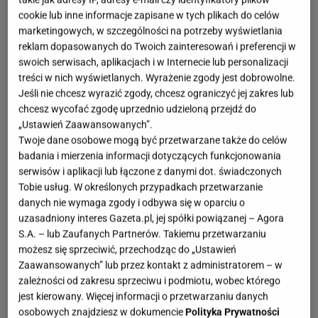
cookie lub inne informacje zapisane w tych plikach do celów
marketingowych, w szczególności na potrzeby wyświetlania
reklam dopasowanych do Twoich zainteresowań i preferencji w
swoich serwisach, aplikacjach i w Internecie lub personalizacji
treści w nich wyświetlanych. Wyrażenie zgody jest dobrowolne.
Jeśli nie chcesz wyrazić zgody, chcesz ograniczyć jej zakres lub
chcesz wycofać zgodę uprzednio udzieloną przejdź do
„Ustawień Zaawansowanych”.
Twoje dane osobowe mogą być przetwarzane także do celów
badania i mierzenia informacji dotyczących funkcjonowania
serwisów i aplikacji lub łączone z danymi dot. świadczonych
Tobie usług. W określonych przypadkach przetwarzanie
danych nie wymaga zgody i odbywa się w oparciu o
uzasadniony interes Gazeta.pl, jej spółki powiązanej – Agora
S.A. – lub Zaufanych Partnerów. Takiemu przetwarzaniu
możesz się sprzeciwić, przechodząc do „Ustawień
Zaawansowanych” lub przez kontakt z administratorem – w
zależności od zakresu sprzeciwu i podmiotu, wobec którego
jest kierowany. Więcej informacji o przetwarzaniu danych
osobowych znajdziesz w dokumencie
Polityka Prywatności