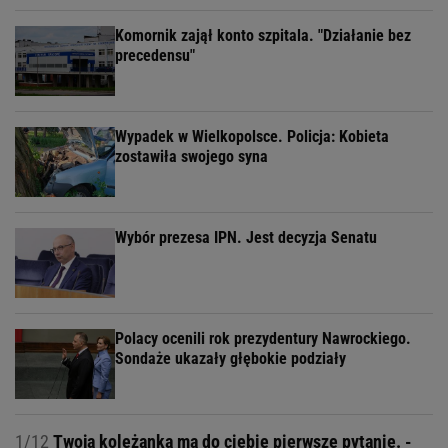
Komornik zajął konto szpitala. "Działanie bez
precedensu"
Wypadek w Wielkopolsce. Policja: Kobieta
zostawiła swojego syna
Wybór prezesa IPN. Jest decyzja Senatu
Polacy ocenili rok prezydentury Nawrockiego.
Sondaże ukazały głębokie podziały
1/12
Twoja koleżanka ma do ciebie pierwsze pytanie. -