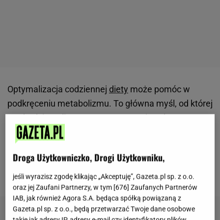
Optymalizacja codziennej
diety
może pomóc w
podkręceniu metabolizmu. To główna myśl, od której
wychodzi Haylie Pomroy, opracowując plany
żywieniowe dla swoich klientów. Z usług dietetyczki
regularnie korzysta
Jennifer Lopez
, której piękna
Droga Użytkowniczko, Drogi Użytkowniku,
sylwetka jest świetną reklamą dla złotych zasad
Haylie. Na czym konkretnie polegają?
jeśli wyrazisz zgodę klikając „Akceptuję”, Gazeta.pl sp. z o.o.
oraz jej Zaufani Partnerzy, w tym [
676
] Zaufanych Partnerów
IAB, jak również Agora S.A. będąca spółką powiązaną z
Gazeta.pl sp. z o.o., będą przetwarzać Twoje dane osobowe
takie jak adresy IP, adresy e-mail czy identyfikatory plików