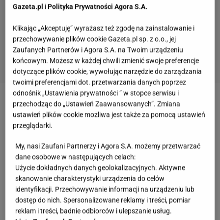
Gazeta.pl
i
Polityka Prywatności Agora S.A.
Klikając „Akceptuję” wyrażasz też zgodę na zainstalowanie i
przechowywanie plików cookie Gazeta.pl sp. z o.o., jej
Zaufanych Partnerów i Agora S.A. na Twoim urządzeniu
końcowym. Możesz w każdej chwili zmienić swoje preferencje
dotyczące plików cookie, wywołując narzędzie do zarządzania
twoimi preferencjami dot. przetwarzania danych poprzez
odnośnik „Ustawienia prywatności ” w stopce serwisu i
Zobacz wideo
Tak święto 4 lipca spędzali Jennifer
przechodząc do „Ustawień Zaawansowanych”. Zmiana
ustawień plików cookie możliwa jest także za pomocą ustawień
Lopez i Alex Rodriguez
przeglądarki.
My, nasi Zaufani Partnerzy i Agora S.A. możemy przetwarzać
Sześć zasad podkręconego metabolizmu
dane osobowe w następujących celach:
Użycie dokładnych danych geolokalizacyjnych. Aktywne
Jedz "prawdziwą" żywność
skanowanie charakterystyki urządzenia do celów
identyfikacji. Przechowywanie informacji na urządzeniu lub
Pomroy określa w ten sposób produkty
dostęp do nich. Spersonalizowane reklamy i treści, pomiar
reklam i treści, badnie odbiorców i ulepszanie usług.
nieprzetworzone, czyli warzywa owoce, zboża, jaja