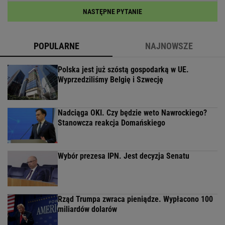
NASTĘPNE PYTANIE
POPULARNE
NAJNOWSZE
Polska jest już szóstą gospodarką w UE.
Wyprzedziliśmy Belgię i Szwecję
Nadciąga OKI. Czy będzie weto Nawrockiego?
Stanowcza reakcja Domańskiego
Wybór prezesa IPN. Jest decyzja Senatu
Rząd Trumpa zwraca pieniądze. Wypłacono 100
miliardów dolarów