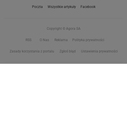
Poczta
Wszystkie artykuły
Facebook
Copyright © Agora SA
RSS
O Nas
Reklama
Polityka prywatności
Zasady korzystania z portalu
Zgłoś błąd
Ustawienia prywatności
Właściciel niniejszego serwisu nie wyraża zgody na zwielokrotnianie ani inne
korzystanie z utworów rozpowszechnionych w tym serwisie, w celu
eksploracji tekstów i danych. Więcej informacji w
zastrzeżeniu dot. eksploracji tekstów i danych
Treści z
serwisów internetowych Grupy Wyborcza.pl
oraz serwisu tokfm.pl
prezentujemy w ramach komercyjnej współpracy z ich wydawcami:
Wyborcza sp. z o.o. oraz Grupą Radiową Agory sp. z o.o.
Wybrane treści z serwisu Sport.pl są dostępne po wykupieniu płatnej
subskrypcji