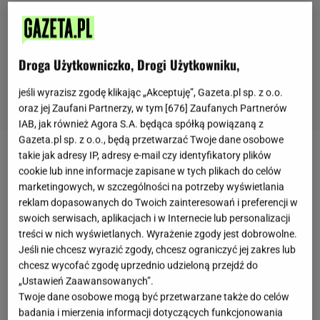
Droga Użytkowniczko, Drogi Użytkowniku,
jeśli wyrazisz zgodę klikając „Akceptuję”, Gazeta.pl sp. z o.o.
oraz jej Zaufani Partnerzy, w tym [
676
] Zaufanych Partnerów
IAB, jak również Agora S.A. będąca spółką powiązaną z
Gazeta.pl sp. z o.o., będą przetwarzać Twoje dane osobowe
takie jak adresy IP, adresy e-mail czy identyfikatory plików
Chrisa Hemswortha
kojarzy każdy wielbiciel
cookie lub inne informacje zapisane w tych plikach do celów
marvelowskiej serii o superbohaterach. Odgrywanie
marketingowych, w szczególności na potrzeby wyświetlania
postaci Thora wymagało od aktora sporej pracy nad
reklam dopasowanych do Twoich zainteresowań i preferencji w
swoich serwisach, aplikacjach i w Internecie lub personalizacji
własnym ciałem. Przez lata, Chris z pomocą
treści w nich wyświetlanych. Wyrażenie zgody jest dobrowolne.
specjalistów wypracował odpowiednią dietę i
Jeśli nie chcesz wyrazić zgody, chcesz ograniczyć jej zakres lub
zestaw treningowy. Co się stanie, gdy postanowimy
chcesz wycofać zgodę uprzednio udzieloną przejdź do
„Ustawień Zaawansowanych”.
zastosować rutynę Hemswortha? Max Langridge,
Twoje dane osobowe mogą być przetwarzane także do celów
dziennikarz popularnego australijskiego magazynu
badania i mierzenia informacji dotyczących funkcjonowania