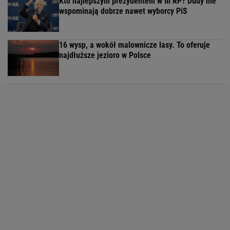
Kto najlepszym prezydentem w III RP? Dudy nie
wspominają dobrze nawet wyborcy PiS
16 wysp, a wokół malownicze lasy. To oferuje
najdłuższe jezioro w Polsce