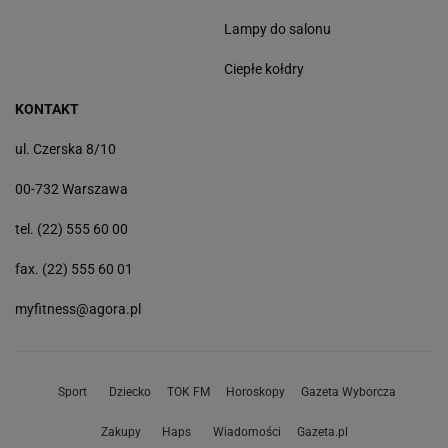
Lampy do salonu
Ciepłe kołdry
KONTAKT
ul. Czerska 8/10
00-732 Warszawa
tel. (22) 555 60 00
fax. (22) 555 60 01
myfitness@agora.pl
Sport
Dziecko
TOK FM
Horoskopy
Gazeta Wyborcza
Zakupy
Haps
Wiadomości
Gazeta.pl