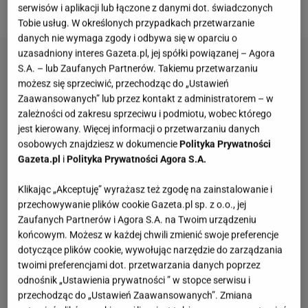
"Dmarge" postanowił to sprawdzić.
serwisów i aplikacji lub łączone z danymi dot. świadczonych
Tobie usług. W określonych przypadkach przetwarzanie
danych nie wymaga zgody i odbywa się w oparciu o
uzasadniony interes Gazeta.pl, jej spółki powiązanej – Agora
S.A. – lub Zaufanych Partnerów. Takiemu przetwarzaniu
możesz się sprzeciwić, przechodząc do „Ustawień
Zaawansowanych” lub przez kontakt z administratorem – w
zależności od zakresu sprzeciwu i podmiotu, wobec którego
jest kierowany. Więcej informacji o przetwarzaniu danych
osobowych znajdziesz w dokumencie
Polityka Prywatności
Gazeta.pl
i
Polityka Prywatności Agora S.A.
Klikając „Akceptuję” wyrażasz też zgodę na zainstalowanie i
przechowywanie plików cookie Gazeta.pl sp. z o.o., jej
Zaufanych Partnerów i Agora S.A. na Twoim urządzeniu
końcowym. Możesz w każdej chwili zmienić swoje preferencje
dotyczące plików cookie, wywołując narzędzie do zarządzania
twoimi preferencjami dot. przetwarzania danych poprzez
odnośnik „Ustawienia prywatności ” w stopce serwisu i
przechodząc do „Ustawień Zaawansowanych”. Zmiana