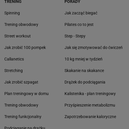
TRENING
PORADY
Spinning
Jak zacząć biegać
Trening obwodowy
Pilates co to jest
Street workout
Step - Stepy
Jak zrobić 100 pompek
Jak się zmotywować do ćwiczeń
Callanetics
10 kg mniej w tydzień
Stretching
Skakanie na skakance
Jak zrobić szpagat
Drążek do podciągania
Plan treningowy w domu
Kalistenika - plan treningowy
Trening obwodowy
Przyśpieszenie metabolizmu
Trening funkcjonalny
Zapotrzebowanie kaloryczne
Podciąganie na drążku