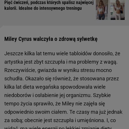
Pięć ćwiczeń, podczas których spalisz najwięcej
kalorii. Idealne do intensywnego treningu
Miley Cyrus walczyła o zdrową sylwetkę
Jeszcze kilka lat temu wiele tabloidów donosiło, że
artystka jest zbyt szczupła i ma problemy z wagą.
Rzeczywiście, gwiazda w wyniku stresu mocno
schudła. Okazało się również, że stosowana przez
kilka lat dieta wegańska spowodowała wiele
niedoborów i osłabienie jej organizmu. Szybkie
tempo życia sprawiło, że Miley nie zajęła się
odpowiednio swoim ciałem. Te czasy ma już jednak
za sobą; obecnie jest szczupła i umięśniona. I, co
widać, ma wiele
energii
po lekkiej zmianie
diety
.