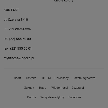
Ciepłe kołdry
KONTAKT
ul. Czerska 8/10
00-732 Warszawa
tel. (22) 555 60 00
fax. (22) 555 60 01
myfitness@agora.pl
Sport
Dziecko
TOK FM
Horoskopy
Gazeta Wyborcza
Zakupy
Haps
Wiadomości
Gazeta.pl
Poczta
Wszystkie artykuły
Facebook