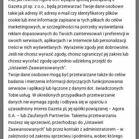
Gazeta.pl sp. z o.o., będą przetwarzać Twoje dane osobowe
takie jak adresy IP, adresy e-mail czy identyfikatory plików
cookie lub inne informacje zapisane w tych plikach do celów
marketingowych, w szczególności na potrzeby wyświetlania
reklam dopasowanych do Twoich zainteresowań i preferencji w
Miley Cyrus
od wielu lat regularnie ćwiczy, dzięki
swoich serwisach, aplikacjach i w Internecie lub personalizacji
czemu udaje się jej zachować szczupłą sylwetkę.
treści w nich wyświetlanych. Wyrażenie zgody jest dobrowolne.
Jeśli nie chcesz wyrazić zgody, chcesz ograniczyć jej zakres lub
Artystka próbuje różnych form aktywności fizycznej,
chcesz wycofać zgodę uprzednio udzieloną przejdź do
aby działać na poszczególne mięśnie z wielu stron.
„Ustawień Zaawansowanych”.
Dzięki temu Miley świetnie wzmocniła mięśnie,
Twoje dane osobowe mogą być przetwarzane także do celów
badania i mierzenia informacji dotyczących funkcjonowania
czego dowodem jest najnowsze opublikowane
serwisów i aplikacji lub łączone z danymi dot. świadczonych
nagranie na InstaStories.
Tobie usług. W określonych przypadkach przetwarzanie
danych nie wymaga zgody i odbywa się w oparciu o
uzasadniony interes Gazeta.pl, jej spółki powiązanej – Agora
S.A. – lub Zaufanych Partnerów. Takiemu przetwarzaniu
możesz się sprzeciwić, przechodząc do „Ustawień
Zaawansowanych” lub przez kontakt z administratorem – w
zależności od zakresu sprzeciwu i podmiotu, wobec którego