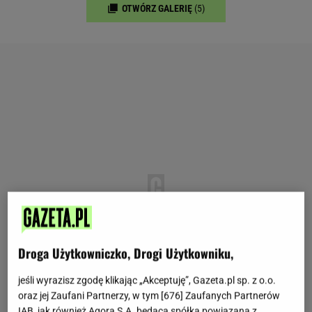
OTWÓRZ GALERIĘ
(5)
Droga Użytkowniczko, Drogi Użytkowniku,
jeśli wyrazisz zgodę klikając „Akceptuję”, Gazeta.pl sp. z o.o.
oraz jej Zaufani Partnerzy, w tym [
676
] Zaufanych Partnerów
IAB, jak również Agora S.A. będąca spółką powiązaną z