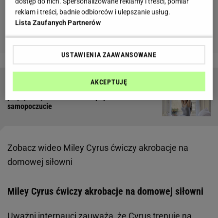
dostęp do nich. Spersonalizowane reklamy i treści, pomiar
reklam i treści, badnie odbiorców i ulepszanie usług.
Lista Zaufanych Partnerów
USTAWIENIA ZAAWANSOWANE
AKCEPTUJĘ
Zdrowa poranna rutyna. Dzięki tym nawykom
przyspieszysz metabolizm i poprawisz
samopoczucie
Zobacz wideo
Miley Cyrus ćwiczy akrobacje na
domowej siłowni
Miley Cyrus ćwiczy akrobacje na domowej siłowni
Uważni internauci zauważą, że Cyrus trenuje na