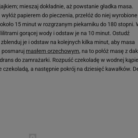
 jajkiem; mieszaj dokładnie, aż powstanie gładka masa.
yłóż papierem do pieczenia, przełóż do niej wyrobione
cz około 15 minut w rozgrzanym piekarniku do 180 stopni.
lilitrami gorącej wody i odstaw je na 10 minut. Ostudź
 zblenduj je i odstaw na kolejnych kilka minut, aby masa
a posmaruj
masłem orzechowym
, na to połóż masę z dakt
adrans do zamrażarki. Rozpuść czekoladę w wodnej kąpiel
 je czekoladą, a następnie pokrój na dziesięć kawałków. D