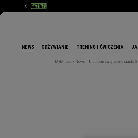
WIADOMOŚCI
NEXT
SPORT
PLOTEK
D
NEWS
ODŻYWIANIE
TRENING I ĆWICZENIA
JA
Myfitness
News
Ulubione świąteczne ciasto E