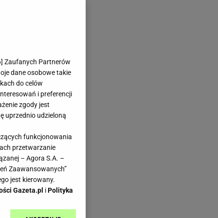
6
] Zaufanych Partnerów
woje dane osobowe takie
likach do celów
teresowań i preferencji
ażenie zgody jest
dę uprzednio udzieloną
yczących funkcjonowania
kach przetwarzanie
ązanej – Agora S.A. –
awień Zaawansowanych”
go jest kierowany.
ości Gazeta.pl
i
Polityka