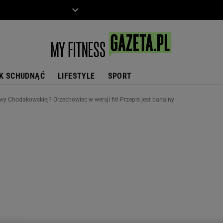
ZIECKO
MOTO
K SCHUDNĄĆ
LIFESTYLE
SPORT
wy Chodakowskiej? Orzechowiec w wersji fit! Przepis jest banalny