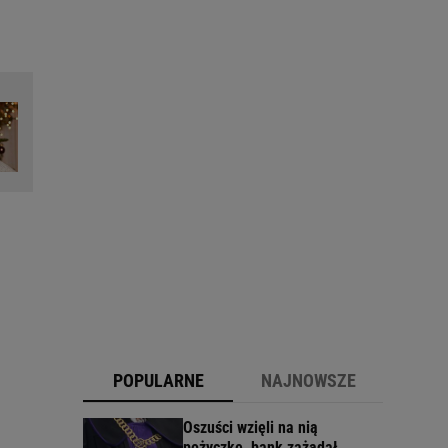
POPULARNE
NAJNOWSZE
Oszuści wzięli na nią
pożyczkę, bank zażądał