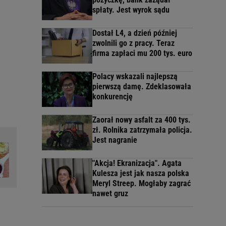
spłaty. Jest wyrok sądu
Dostał L4, a dzień później
zwolnili go z pracy. Teraz
firma zapłaci mu 200 tys. euro
Polacy wskazali najlepszą
pierwszą damę. Zdeklasowała
konkurencję
Zaorał nowy asfalt za 400 tys.
zł. Rolnika zatrzymała policja.
Jest nagranie
"Akcja! Ekranizacja". Agata
Kulesza jest jak nasza polska
Meryl Streep. Mogłaby zagrać
nawet gruz