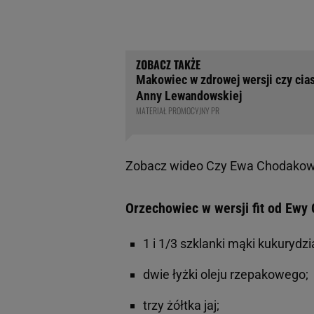
Makowiec w zdrowej wersji czy cia
Anny Lewandowskiej
MATERIAŁ PROMOCYJNY PR
Zobacz wideo
Czy Ewa Chodakows
Orzechowiec w wersji fit od Ewy
1 i 1/3 szklanki mąki kukurydzi
dwie łyżki oleju rzepakowego;
trzy żółtka jaj;