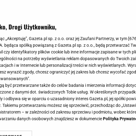
ko, Drogi Użytkowniku,
jąc „Akceptuję”, Gazeta.pl sp. z o.o. oraz jej Zaufani Partnerzy, w tym [
67
.A. będąca spółką powiązaną z Gazeta.pl sp. z o.o., będą przetwarzać T
ail czy identyfikatory plików cookie lub inne informacje zapisane w tych p
gólności na potrzeby wyświetlania reklam dopasowanych do Twoich zain
acjach i w Internecie lub personalizacji treści w nich wyświetlanych. Wyr
cesz wyrazić zgody, chcesz ograniczyć jej zakres lub chcesz wycofać zgo
aawansowanych”.
 być przetwarzane także do celów badania i mierzenia informacji dot
 łączone z danymi dot. świadczonych Tobie usług. W określonych przypad
i odbywa się w oparciu o uzasadniony interes Gazeta.pl, jej spółki powi
. Takiemu przetwarzaniu możesz się sprzeciwić, przechodząc do „Ust
nistratorem – w zależności od zakresu sprzeciwu i podmiotu, wobec które
etwarzaniu danych osobowych znajdziesz w dokumencie
Polityka Prywatn
 ciasto Ewy Chodakowskiej?