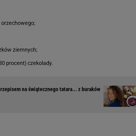
a orzechowego;
szków ziemnych;
 80 procent) czekolady.
rzepisem na świątecznego tatara... z buraków