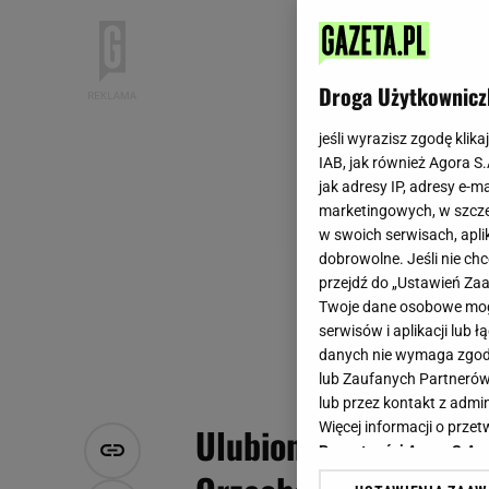
Droga Użytkownicz
jeśli wyrazisz zgodę klika
IAB, jak również Agora S
jak adresy IP, adresy e-m
marketingowych, w szcze
w swoich serwisach, aplik
dobrowolne. Jeśli nie ch
przejdź do „Ustawień Z
Twoje dane osobowe mogą
serwisów i aplikacji lub
danych nie wymaga zgody 
lub Zaufanych Partnerów
lub przez kontakt z admi
Więcej informacji o prz
Ulubione świąteczne
Prywatności Agora S.A.