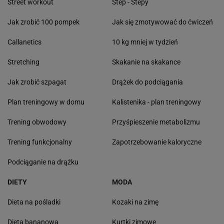
Street workout
Step - Stepy
Jak zrobić 100 pompek
Jak się zmotywować do ćwiczeń
Callanetics
10 kg mniej w tydzień
Stretching
Skakanie na skakance
Jak zrobić szpagat
Drążek do podciągania
Plan treningowy w domu
Kalistenika - plan treningowy
Trening obwodowy
Przyśpieszenie metabolizmu
Trening funkcjonalny
Zapotrzebowanie kaloryczne
Podciąganie na drążku
DIETY
MODA
Dieta na pośladki
Kozaki na zimę
Dieta bananowa
Kurtki zimowe