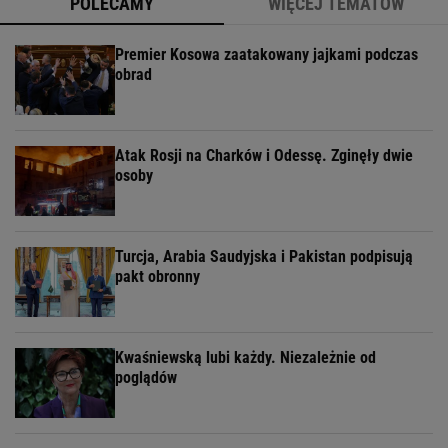
POLECAMY
WIĘCEJ TEMATÓW
Premier Kosowa zaatakowany jajkami podczas
obrad
Atak Rosji na Charków i Odessę. Zginęły dwie
osoby
Turcja, Arabia Saudyjska i Pakistan podpisują
pakt obronny
Kwaśniewską lubi każdy. Niezależnie od
poglądów