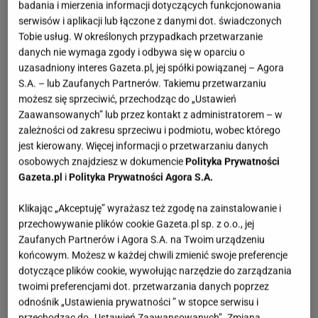
badania i mierzenia informacji dotyczących funkcjonowania
serwisów i aplikacji lub łączone z danymi dot. świadczonych
Tobie usług. W określonych przypadkach przetwarzanie
danych nie wymaga zgody i odbywa się w oparciu o
uzasadniony interes Gazeta.pl, jej spółki powiązanej – Agora
S.A. – lub Zaufanych Partnerów. Takiemu przetwarzaniu
możesz się sprzeciwić, przechodząc do „Ustawień
Zaawansowanych” lub przez kontakt z administratorem – w
zależności od zakresu sprzeciwu i podmiotu, wobec którego
jest kierowany. Więcej informacji o przetwarzaniu danych
osobowych znajdziesz w dokumencie
Polityka Prywatności
Gazeta.pl
i
Polityka Prywatności Agora S.A.
Klikając „Akceptuję” wyrażasz też zgodę na zainstalowanie i
przechowywanie plików cookie Gazeta.pl sp. z o.o., jej
Zaufanych Partnerów i Agora S.A. na Twoim urządzeniu
końcowym. Możesz w każdej chwili zmienić swoje preferencje
dotyczące plików cookie, wywołując narzędzie do zarządzania
twoimi preferencjami dot. przetwarzania danych poprzez
odnośnik „Ustawienia prywatności ” w stopce serwisu i
przechodząc do „Ustawień Zaawansowanych”. Zmiana