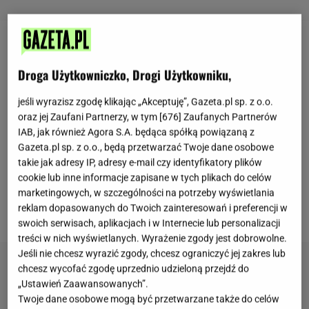
Regularne
bieganie
poprawia naszą wydolność
oddechową, a także usprawnia pracę serca,
Droga Użytkowniczko, Drogi Użytkowniku,
wpływając tym samym na poprawę krążenia krwi.
jeśli wyrazisz zgodę klikając „Akceptuję”, Gazeta.pl sp. z o.o.
Jednak nie wszystkim taka forma treningu
oraz jej Zaufani Partnerzy, w tym [
676
] Zaufanych Partnerów
odpowiada. Dobrym zamiennikiem dla joggingu są
IAB, jak również Agora S.A. będąca spółką powiązaną z
Gazeta.pl sp. z o.o., będą przetwarzać Twoje dane osobowe
domowe ćwiczenia z kettlebells. Poniższe ćwiczenia
takie jak adresy IP, adresy e-mail czy identyfikatory plików
łączą elementy cardio i siłowe, a wysiłek
cookie lub inne informacje zapisane w tych plikach do celów
ukierunkowany jest głównie na te same
mięśnie
,
marketingowych, w szczególności na potrzeby wyświetlania
reklam dopasowanych do Twoich zainteresowań i preferencji w
które aktywują się podczas biegania.
swoich serwisach, aplikacjach i w Internecie lub personalizacji
treści w nich wyświetlanych. Wyrażenie zgody jest dobrowolne.
Jeśli nie chcesz wyrazić zgody, chcesz ograniczyć jej zakres lub
chcesz wycofać zgodę uprzednio udzieloną przejdź do
„Ustawień Zaawansowanych”.
Twoje dane osobowe mogą być przetwarzane także do celów