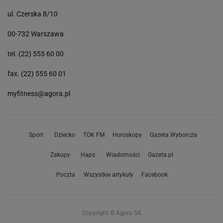
ul. Czerska 8/10
00-732 Warszawa
tel. (22) 555 60 00
fax. (22) 555 60 01
myfitness@agora.pl
Sport
Dziecko
TOK FM
Horoskopy
Gazeta Wyborcza
Zakupy
Haps
Wiadomości
Gazeta.pl
Poczta
Wszystkie artykuły
Facebook
Copyright © Agora SA