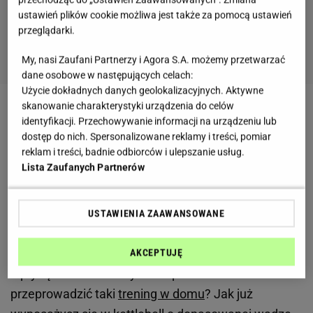
ustawień plików cookie możliwa jest także za pomocą ustawień
przeglądarki.
My, nasi Zaufani Partnerzy i Agora S.A. możemy przetwarzać
dane osobowe w następujących celach:
Użycie dokładnych danych geolokalizacyjnych. Aktywne
skanowanie charakterystyki urządzenia do celów
Zobacz wideo
Poradnik biegacza. Jak prawidłowo
identyfikacji. Przechowywanie informacji na urządzeniu lub
wykonać rozgrzewkę?
dostęp do nich. Spersonalizowane reklamy i treści, pomiar
reklam i treści, badnie odbiorców i ulepszanie usług.
Lista Zaufanych Partnerów
Trening z kettlebell jako zamiennik biegania
Ćwiczenia z takim obciążeniem pomagają w
USTAWIENIA ZAAWANSOWANE
zmniejszeniu bólu pleców, stabilizacji bioder oraz
aktywacji mięśni nóg i brzucha. Elementy cardio
AKCEPTUJĘ
wpłyną również na szybsze spalanie kalorii. Jak
przeprowadzić taki
trening w domu
? Jak już