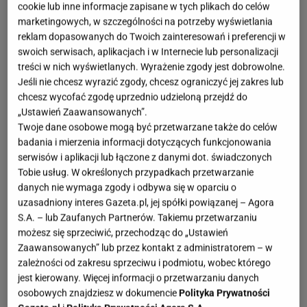
cookie lub inne informacje zapisane w tych plikach do celów
marketingowych, w szczególności na potrzeby wyświetlania
reklam dopasowanych do Twoich zainteresowań i preferencji w
swoich serwisach, aplikacjach i w Internecie lub personalizacji
treści w nich wyświetlanych. Wyrażenie zgody jest dobrowolne.
Jeśli nie chcesz wyrazić zgody, chcesz ograniczyć jej zakres lub
chcesz wycofać zgodę uprzednio udzieloną przejdź do
„Ustawień Zaawansowanych”.
Twoje dane osobowe mogą być przetwarzane także do celów
badania i mierzenia informacji dotyczących funkcjonowania
serwisów i aplikacji lub łączone z danymi dot. świadczonych
Tobie usług. W określonych przypadkach przetwarzanie
danych nie wymaga zgody i odbywa się w oparciu o
uzasadniony interes Gazeta.pl, jej spółki powiązanej – Agora
S.A. – lub Zaufanych Partnerów. Takiemu przetwarzaniu
możesz się sprzeciwić, przechodząc do „Ustawień
Zaawansowanych” lub przez kontakt z administratorem – w
zależności od zakresu sprzeciwu i podmiotu, wobec którego
jest kierowany. Więcej informacji o przetwarzaniu danych
osobowych znajdziesz w dokumencie
Polityka Prywatności