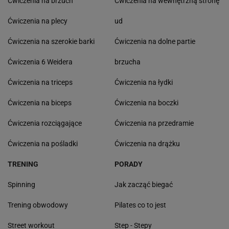
Ćwiczenia na brzuch
Ćwiczenia na wewnętrzną stronę
Ćwiczenia na plecy
ud
Ćwiczenia na szerokie barki
Ćwiczenia na dolne partie
Ćwiczenia 6 Weidera
brzucha
Ćwiczenia na triceps
Ćwiczenia na łydki
Ćwiczenia na biceps
Ćwiczenia na boczki
Ćwiczenia rozciągające
Ćwiczenia na przedramie
Ćwiczenia na pośladki
Ćwiczenia na drążku
TRENING
PORADY
Spinning
Jak zacząć biegać
Trening obwodowy
Pilates co to jest
Street workout
Step - Stepy