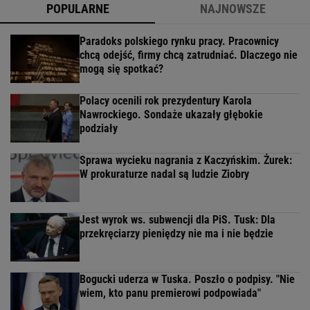
POPULARNE
NAJNOWSZE
Paradoks polskiego rynku pracy. Pracownicy
chcą odejść, firmy chcą zatrudniać. Dlaczego nie
mogą się spotkać?
Polacy ocenili rok prezydentury Karola
Nawrockiego. Sondaże ukazały głębokie
podziały
Sprawa wycieku nagrania z Kaczyńskim. Żurek:
W prokuraturze nadal są ludzie Ziobry
Jest wyrok ws. subwencji dla PiS. Tusk: Dla
przekręciarzy pieniędzy nie ma i nie będzie
Bogucki uderza w Tuska. Poszło o podpisy. "Nie
wiem, kto panu premierowi podpowiada"