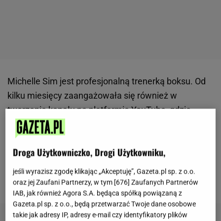
Michelle Sim jest profesjonalną trenerką boksu. Od
kilku miesięcy zaangażowała się również w
tworzenie kanału na platformie YouTube, gdzie
wrzuca opracowane przez siebie
treningi
. Michelle w
rozmowie z magazynem
"Well and Good"
Droga Użytkowniczko, Drogi Użytkowniku,
opowiedziała, w co powinni wyposażyć się miłośnicy
boksu; zarówno początkujący, jak i bardziej
jeśli wyrazisz zgodę klikając „Akceptuję”, Gazeta.pl sp. z o.o.
zaawansowani.
oraz jej Zaufani Partnerzy, w tym [
676
] Zaufanych Partnerów
IAB, jak również Agora S.A. będąca spółką powiązaną z
Gazeta.pl sp. z o.o., będą przetwarzać Twoje dane osobowe
takie jak adresy IP, adresy e-mail czy identyfikatory plików