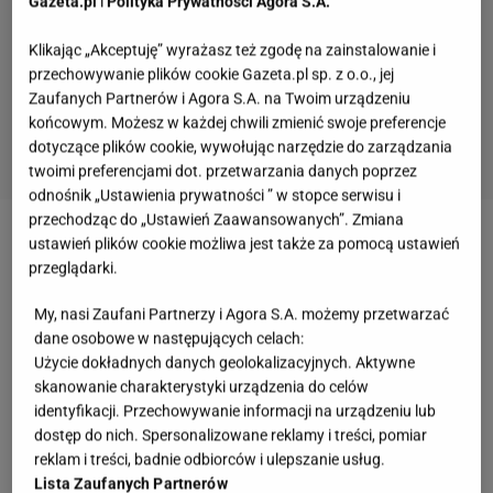
Gazeta.pl
i
Polityka Prywatności Agora S.A.
Klikając „Akceptuję” wyrażasz też zgodę na zainstalowanie i
przechowywanie plików cookie Gazeta.pl sp. z o.o., jej
Zaufanych Partnerów i Agora S.A. na Twoim urządzeniu
końcowym. Możesz w każdej chwili zmienić swoje preferencje
dotyczące plików cookie, wywołując narzędzie do zarządzania
twoimi preferencjami dot. przetwarzania danych poprzez
odnośnik „Ustawienia prywatności ” w stopce serwisu i
przechodząc do „Ustawień Zaawansowanych”. Zmiana
ustawień plików cookie możliwa jest także za pomocą ustawień
Zobacz wideo
Gosia Gałkowska pokazuje swój
przeglądarki.
trening boksu
My, nasi Zaufani Partnerzy i Agora S.A. możemy przetwarzać
dane osobowe w następujących celach:
Chcesz trenować boks w domu? Oto lista
Użycie dokładnych danych geolokalizacyjnych. Aktywne
przydatnych akcesoriów
skanowanie charakterystyki urządzenia do celów
identyfikacji. Przechowywanie informacji na urządzeniu lub
Michelle zapewnia, że poniższy ekwipunek sprawi,
dostęp do nich. Spersonalizowane reklamy i treści, pomiar
reklam i treści, badnie odbiorców i ulepszanie usług.
że poczujesz się prawie jak na prawdziwej sali
Lista Zaufanych Partnerów