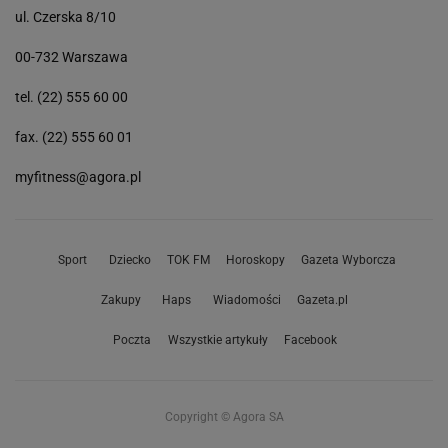
ul. Czerska 8/10
00-732 Warszawa
tel. (22) 555 60 00
fax. (22) 555 60 01
myfitness@agora.pl
Sport
Dziecko
TOK FM
Horoskopy
Gazeta Wyborcza
Zakupy
Haps
Wiadomości
Gazeta.pl
Poczta
Wszystkie artykuły
Facebook
Copyright © Agora SA